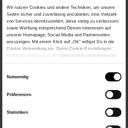
Öffnungen
Wir nutzen Cookies und andere Techniken, um unsere
Verschluss: Reißverschluss
Seiten sicher und zuverlässig anzubieten, eine Vielzahl
productSafety Address: High Tech Campus 92 5656
von Services bereitzustellen, diese stetig zu verbessern
AG, Eindhoven The Netherlands
sowie Werbung entsprechend Deinen Interessen auf
productSafety Email: sbx@shimano-eu.com
unserer Homepage, Social Media und Partnerseiten
productSafety Name: Shimano Europe B.V.
anzuzeigen. Mit einem Klick auf „Ok“ willigst Du in die
Ärmel: kurze Ärmel
Cookie Verwendung ein. Deine Cookie-Einstellungen
kannst Du jederzeit in den
Datenschutzinformationen
Gewählte Variante:
ändern bzw. widerrufen.
Größe: S
Einwilligungsauswahl
Notwendig
Artikelnummer: 2602304000
EAN: 8717009549240
Artikel gehört zur Kategorie:
Damen Sportbekleidung
Präferenzen
Statistiken
Versandinformationen