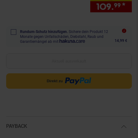
109.
*
nur
99
Rundum-Schutz hinzufügen.
Sichere dein Produkt 12
Monate gegen Unfallschäden, Diebstahl, Raub und
14,99 €
Garantiemängel ab mit
Aktuell ausverkauft
PAYBACK