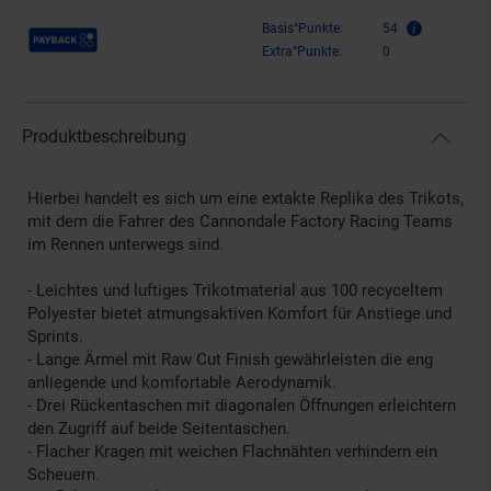
Payback Punkte
Basis°Punkte:
54
Extra°Punkte:
0
Produktbeschreibung
Hierbei handelt es sich um eine extakte Replika des Trikots,
mit dem die Fahrer des Cannondale Factory Racing Teams
im Rennen unterwegs sind.
- Leichtes und luftiges Trikotmaterial aus 100 recyceltem
Polyester bietet atmungsaktiven Komfort für Anstiege und
Sprints.
- Lange Ärmel mit Raw Cut Finish gewährleisten die eng
anliegende und komfortable Aerodynamik.
- Drei Rückentaschen mit diagonalen Öffnungen erleichtern
den Zugriff auf beide Seitentaschen.
- Flacher Kragen mit weichen Flachnähten verhindern ein
Scheuern.