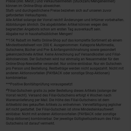
Preise (inkl. MwSt.) und Verkaufseinheiten (Stückzahl/Mengeneinheit)
können im Online-Shop abweichen.
Statt- und durchgestrichene Preise beziehen sich auf unseren zuvor
geforderten Verkaufspreis.
Alle Artikel solange der Vorrat reicht! Änderungen und Irrtümer vorbehalten.
Abbildungen ähnlich. Die abgebildeten Artikel können wegen des
begrenzten Angebots schon am ersten Tag ausverkauft sein.
Abgabe nur in haushaltsüblichen Mengen!
**15€ Rabatt im Netto Online-Shop auf das komplette Sortiment ab einem
Mindestbestellwert von 200 €. Ausgenommen: Kategorie Multimedia,
Gutscheine, Bücher und Pre- & Anfangsmilchnahrung sowie gesondert
gekennzeichnete Artikel. Keine Anrechnung auf Versandkosten und Filial-
Abholservices. Der Gutschein wird nur einmalig an Neuanmelder für den
Online-Shop-Newsletter versendet. Nur online einlösbar. Nur ein Gutschein
pro Person und Bestellung. Restbeträge werden nicht ausgezahlt. Nicht mit
anderen Aktionsvorteilen (PAYBACK oder sonstige Shop-Aktionen)
kombinierbar.
***Positive Bonitätsprüfung vorausgesetzt
²⁰Filial-Gutschein gratis zu jeder Bestellung dieses Artikels (solange der
Vorrat reicht). Versand des Filial-Gutscheins erfolgt 4 Wochen nach
Warenanlieferung per Mail. Die Höhe des Filial-Gutscheins ist dem
Artikelbild des gekauften Artikels zu entnehmen. Vervielfältigung jeglicher
Art nicht gestattet. Der Filial-Gutschein ist ohne Mindesteinkaufswert
einlösbar. Nicht mit anderen Aktionsvorteilen (PAYBACK oder sonstige
Shop-Aktionen) kombinierbar. Der jeweilige Gültigkeitszeitraum des Filial-
Gutscheins ist darauf vermerkt.