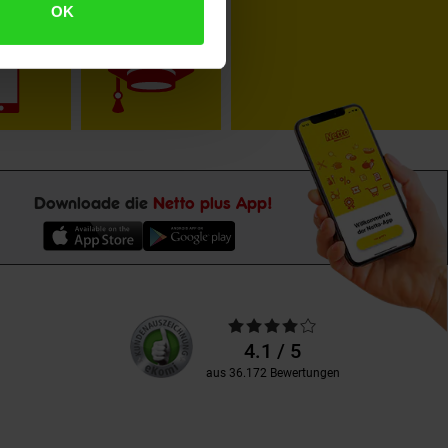
OK
toKOM
Karriere
Downloade die
Netto plus App!
Unsere
Durchschnittliche
Kundenbewertungen
Bewertungen
4.1 / 5
aus 36.172 Bewertungen