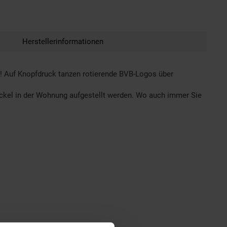
Herstellerinformationen
an! Auf Knopfdruck tanzen rotierende BVB-Logos über
ockel in der Wohnung aufgestellt werden. Wo auch immer Sie