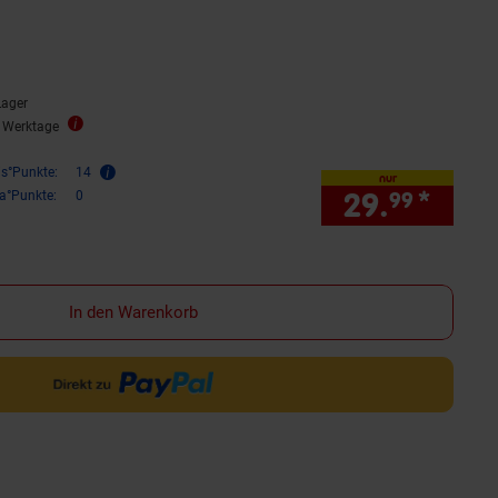
Sternen
bewertungen
Lager
5 Werktage
is°Punkte:
14
nur
29.
*
nur 
ra°Punkte:
0
99
In den Warenkorb