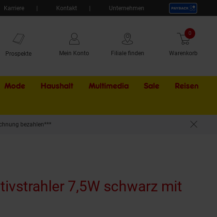
Karriere
Kontakt
Unternehmen
0
Artikel
Mein Konto
Filiale finden
Warenkorb
Prospekte
Mode
Haushalt
Multimedia
Sale
Externer Li
Reisen
chnung bezahlen***
ivstrahler 7,5W schwarz mit