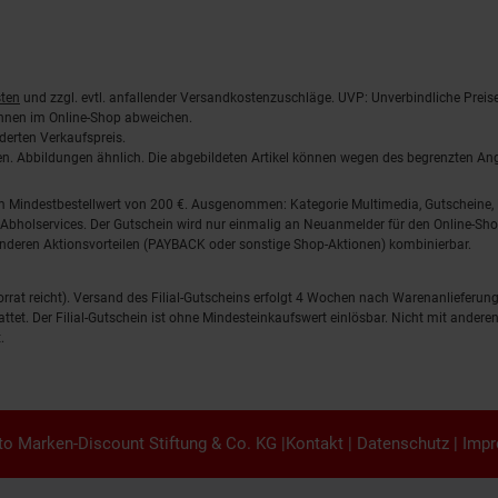
ten
und zzgl. evtl. anfallender Versandkostenzuschläge. UVP: Unverbindliche Preis
önnen im Online-Shop abweichen.
derten Verkaufspreis.
lten. Abbildungen ähnlich. Die abgebildeten Artikel können wegen des begrenzten A
em Mindestbestellwert von 200 €. Ausgenommen: Kategorie Multimedia, Gutscheine
Abholservices. Der Gutschein wird nur einmalig an Neuanmelder für den Online-Shop
anderen Aktionsvorteilen (PAYBACK oder sonstige Shop-Aktionen) kombinierbar.
 Vorrat reicht). Versand des Filial-Gutscheins erfolgt 4 Wochen nach Warenanlieferung
stattet. Der Filial-Gutschein ist ohne Mindesteinkaufswert einlösbar. Nicht mit and
.
o Marken-Discount Stiftung & Co. KG |
Kontakt
|
Datenschutz
|
Imp
iessen.