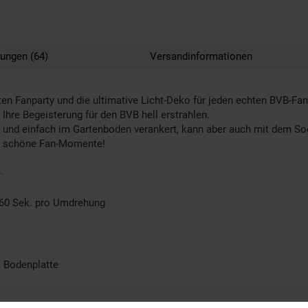
ungen (64)
Versandinformationen
ten Fanparty und die ultimative Licht-Deko für jeden echten BVB-F
re Begeisterung für den BVB hell erstrahlen.
l und einfach im Gartenboden verankert, kann aber auch mit dem S
end schöne Fan-Momente!
.
 60 Sek. pro Umdrehung
1 Bodenplatte