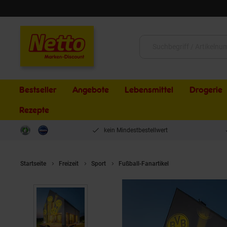
Schließen
Suche:
Bestseller
Angebote
Lebensmittel
Drogerie
Rezepte
kein Mindestbestellwert
Startseite
Freizeit
Sport
Fußball-Fanartikel
BVB LED-Motivst