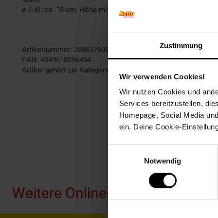
ø Fuß: ca. 18 cm, Höhe mit Fuß: ca. 22 cm, Höhe mit Erdspie
Zustimmung
Artikelnummer: 2086376000
EAN: 4049618056494
Artikel gehört zur Kategorie:
Fußball-Fanartikel
Wir verwenden Cookies!
Wir nutzen Cookies und ander
Services bereitzustellen, di
Homepage, Social Media und P
ein. Deine Cookie-Einstellun
Einwilligungsauswahl
Fußzeile
Notwendig
Weitere Online-Angebote