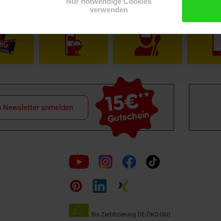
Nur notwendige Cookies
Shop
Weinwelt
Rezeptwelt
Net
verwenden
15€
**
m Newsletter anmelden
Gutschein
Folge
uns
auf
Bio Zertifizierung
DE-ÖKO-060