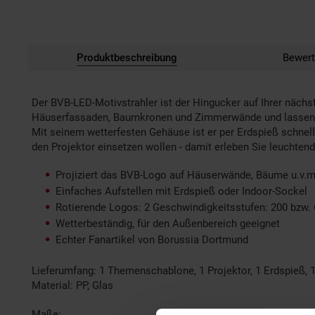
Produktbeschreibung
Bewert
Der BVB-LED-Motivstrahler ist der Hingucker auf Ihrer nächs
Häuserfassaden, Baumkronen und Zimmerwände und lassen Ih
Mit seinem wetterfesten Gehäuse ist er per Erdspieß schnel
den Projektor einsetzen wollen - damit erleben Sie leucht
Projiziert das BVB-Logo auf Häuserwände, Bäume u.v.m
Einfaches Aufstellen mit Erdspieß oder Indoor-Sockel
Rotierende Logos: 2 Geschwindigkeitsstufen: 200 bzw.
Wetterbeständig, für den Außenbereich geeignet
Echter Fanartikel von Borussia Dortmund
Lieferumfang: 1 Themenschablone, 1 Projektor, 1 Erdspieß, 
Material: PP, Glas
Maße: