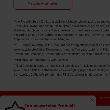
Vertrag widerrufen
Fußnoten
*Alle Preise in Euro (€) inkl. gesetzlicher Mehrwertsteuer, zzgl.
Versandkos
Preise (inkl. MwSt.) und Verkaufseinheiten (Stückzahl/Mengeneinheit) k
Statt- und durchgestrichene Preise beziehen sich auf unseren zuvor gefor
Alle Artikel solange der Vorrat reicht! Änderungen und Irrtümer vorbeha
Abgabe nur in haushaltsüblichen Mengen!
**15€ Rabatt im Netto Online-Shop auf das komplette Sortiment ab ein
gekennzeichnete Artikel. Keine Anrechnung auf Versandkosten und Filial-
Person und Bestellung. Restbeträge werden nicht ausgezahlt. Nicht mit 
***Positive Bonitätsprüfung vorausgesetzt
²⁰Filial-Gutschein gratis zu jeder Bestellung dieses Artikels (solange der
gekauften Artikels zu entnehmen. Vervielfältigung jeglicher Art nicht ge
Der jeweilige Gültigkeitszeitraum des Filial-Gutscheins ist darauf vermerkt
© Nett
Fenster schl
Top bewertetes Produkt!