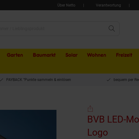
Über Netto
Verantwortung
Garten
Baumarkt
Solar
Wohnen
Freizeit
PAYBACK °Punkte sammeln & einlösen
bequem per Re
rahler 7,5W schwarz mit Logo
BVB LED-Mot
Logo