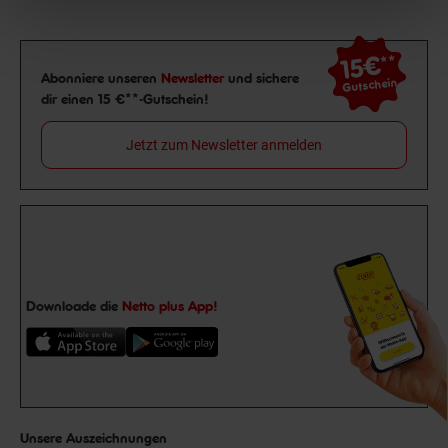
15€
**
Newsletter Anmeldung
Abonniere unseren
Newsletter
und sichere
Gutschein
dir einen 15 €**-Gutschein!
Jetzt zum Newsletter anmelden
Downloade die
Netto plus App!
Unsere Auszeichnungen