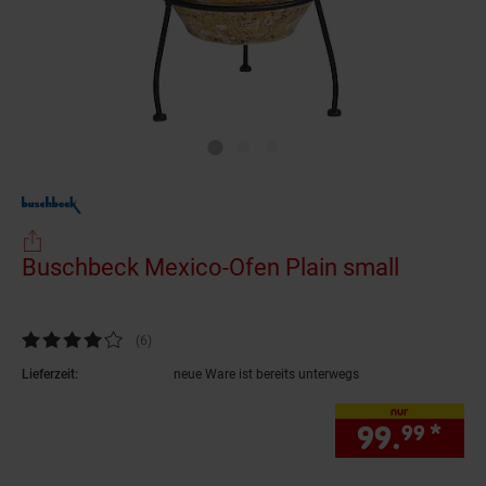
Buschbeck Mexico-Ofen Plain small
(Produkt
Kundenbewertung: 4 von 5 Sternen
(6
Kundenbewertungen
)
Lieferzeit:
neue Ware ist bereits unterwegs
nur
99.
*
nur
99