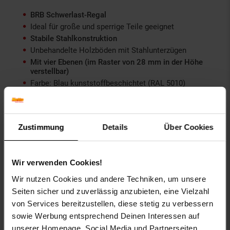
BRB Schwerlast-Regal
Ideal für große und sperrige Teile geeignet
Stabile Stahlkonstruktion
Unbehandelte Holzböden mit Stahlunterzügen
Mit vier Ebenen (im Raster von 28 mm in der Höhe
verstellbar)
Farbe: Blau kunststoffbeschichtet (RAL 5010)
Max. Tragkraft je Boden (bei gleichmäßig verteilter
Last): ca. 350 kg
Zustimmung
Details
Über Cookies
Maße
Wir verwenden Cookies!
Maße: ca. B 180 x H 180 x T 60 cm
Wir nutzen Cookies und andere Techniken, um unsere
Artikelnummer: 1121058000
Seiten sicher und zuverlässig anzubieten, eine Vielzahl
EAN: 4052293697685
von Services bereitzustellen, diese stetig zu verbessern
Artikel gehört zur Kategorie:
Werkbänke & Industrieregale
sowie Werbung entsprechend Deinen Interessen auf
unserer Homepage, Social Media und Partnerseiten