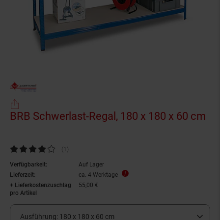
BRB Schwerlast-Regal, 180 x 180 x 60 cm
Kundenbewertung: 4 von 5 Sternen
(1
Kundenbewertungen
)
Verfügbarkeit:
Auf Lager
Lieferzeit:
ca. 4 Werktage
+ Lieferkostenzuschlag
55,00 €
pro Artikel
Ausführung:
180 x 180 x 60 cm