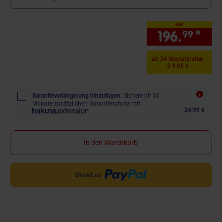
nur
196.
*
nur
99
ab 24 Monatsraten
à 9.08 €
Garantieverlängerung hinzufügen.
Sichere dir 36
Monate zusätzlichen Garantieschutz mit
24,99 €
In den Warenkorb