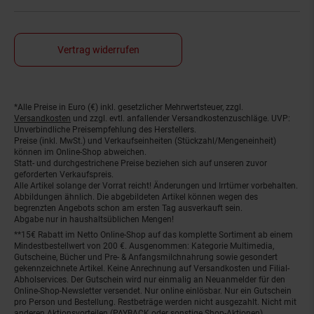
Vertrag widerrufen
*Alle Preise in Euro (€) inkl. gesetzlicher Mehrwertsteuer, zzgl.
Fußnoten
Versandkosten
und zzgl. evtl. anfallender Versandkostenzuschläge. UVP:
Unverbindliche Preisempfehlung des Herstellers.
Preise (inkl. MwSt.) und Verkaufseinheiten (Stückzahl/Mengeneinheit)
können im Online-Shop abweichen.
Statt- und durchgestrichene Preise beziehen sich auf unseren zuvor
geforderten Verkaufspreis.
Alle Artikel solange der Vorrat reicht! Änderungen und Irrtümer vorbehalten.
Abbildungen ähnlich. Die abgebildeten Artikel können wegen des
begrenzten Angebots schon am ersten Tag ausverkauft sein.
Abgabe nur in haushaltsüblichen Mengen!
**15€ Rabatt im Netto Online-Shop auf das komplette Sortiment ab einem
Mindestbestellwert von 200 €. Ausgenommen: Kategorie Multimedia,
Gutscheine, Bücher und Pre- & Anfangsmilchnahrung sowie gesondert
gekennzeichnete Artikel. Keine Anrechnung auf Versandkosten und Filial-
Abholservices. Der Gutschein wird nur einmalig an Neuanmelder für den
Online-Shop-Newsletter versendet. Nur online einlösbar. Nur ein Gutschein
pro Person und Bestellung. Restbeträge werden nicht ausgezahlt. Nicht mit
anderen Aktionsvorteilen (PAYBACK oder sonstige Shop-Aktionen)