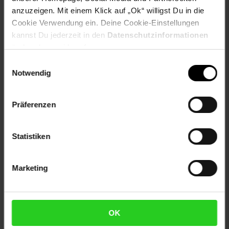
anzuzeigen. Mit einem Klick auf „Ok“ willigst Du in die
Cookie Verwendung ein. Deine Cookie-Einstellungen
Bewertungen
kannst Du jederzeit in den
Datenschutzinformationen
ändern bzw. widerrufen.
Einwilligungsauswahl
Versandinformationen
Notwendig
Herstellerinformationen
Präferenzen
Statistiken
Fußzeile
Weitere Online-Angebote
Marketing
Netto Reisen
TV-Shop
Weinwelt
OK