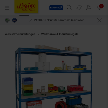
Payback
Prospekte
0
Arti
Menü
Suchfeld einblenden
Filiale finden
Warenkorb
PAYBACK °Punkte sammeln & einlösen
Werkstatteinrichtungen
Werkbänke & Industrieregale
BRB Schwerlast-Re