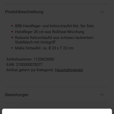
Produktbeschreibung
BRB Handfeger- und Kehrschaufel-Set, 5er Satz
Handfeger 28 cm aus Roßhaar-Mischung
Robuste Kehrschaufel aus schwarz lackiertem
Stahlblech mit Holzgriff
Maße Schaufel: ca. B 23 x T 22 cm
Artikelnummer: 1120623000
EAN: 2100000070077
Artikel gehört zur Kategorie:
Haushaltsgeräte
Bewertungen
Versandinformationen