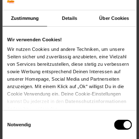
Herstellerinformationen
Zustimmung
Details
Über Cookies
Altgeräterücknahme
Wir verwenden Cookies!
Wir nutzen Cookies und andere Techniken, um unsere
Seiten sicher und zuverlässig anzubieten, eine Vielzahl
Fußzeile
Weitere Online-Angebote
von Services bereitzustellen, diese stetig zu verbessern
sowie Werbung entsprechend Deinen Interessen auf
Netto Reisen
TV-Shop
Weinwelt
unserer Homepage, Social Media und Partnerseiten
anzuzeigen. Mit einem Klick auf „Ok“ willigst Du in die
Cookie Verwendung ein. Deine Cookie-Einstellungen
kannst Du jederzeit in den
Datenschutzinformationen
ändern bzw. widerrufen.
Einwilligungsauswahl
Rezeptwelt
NettoKOM
Karriere
Notwendig