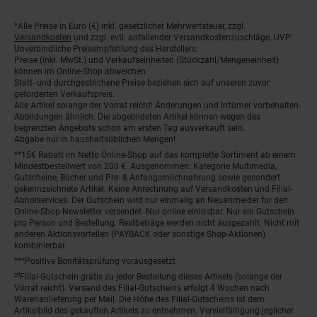
*Alle Preise in Euro (€) inkl. gesetzlicher Mehrwertsteuer, zzgl.
Fußnoten
Versandkosten
und zzgl. evtl. anfallender Versandkostenzuschläge. UVP:
Unverbindliche Preisempfehlung des Herstellers.
Preise (inkl. MwSt.) und Verkaufseinheiten (Stückzahl/Mengeneinheit)
können im Online-Shop abweichen.
Statt- und durchgestrichene Preise beziehen sich auf unseren zuvor
geforderten Verkaufspreis.
Alle Artikel solange der Vorrat reicht! Änderungen und Irrtümer vorbehalten.
Abbildungen ähnlich. Die abgebildeten Artikel können wegen des
begrenzten Angebots schon am ersten Tag ausverkauft sein.
Abgabe nur in haushaltsüblichen Mengen!
**15€ Rabatt im Netto Online-Shop auf das komplette Sortiment ab einem
Mindestbestellwert von 200 €. Ausgenommen: Kategorie Multimedia,
Gutscheine, Bücher und Pre- & Anfangsmilchnahrung sowie gesondert
gekennzeichnete Artikel. Keine Anrechnung auf Versandkosten und Filial-
Abholservices. Der Gutschein wird nur einmalig an Neuanmelder für den
Online-Shop-Newsletter versendet. Nur online einlösbar. Nur ein Gutschein
pro Person und Bestellung. Restbeträge werden nicht ausgezahlt. Nicht mit
anderen Aktionsvorteilen (PAYBACK oder sonstige Shop-Aktionen)
kombinierbar.
***Positive Bonitätsprüfung vorausgesetzt
²⁰Filial-Gutschein gratis zu jeder Bestellung dieses Artikels (solange der
Vorrat reicht). Versand des Filial-Gutscheins erfolgt 4 Wochen nach
Warenanlieferung per Mail. Die Höhe des Filial-Gutscheins ist dem
Artikelbild des gekauften Artikels zu entnehmen. Vervielfältigung jeglicher