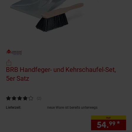
BRB Handfeger- und Kehrschaufel-Set,
5er Satz
(Produkt aktuell ausverkauft)
Kundenbewertung: 4 von 5 Sternen
(2
Kundenbewertungen
)
Lieferzeit:
neue Ware ist bereits unterwegs
nur
54.
*
nur
99