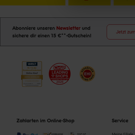
Abonniere unseren
Newsletter
und
Jetzt zu
sichere dir einen 15 €**-Gutschein!
Newsletter Anmeldung
Zahlarten im Online-Shop
Service
Meine Filiale