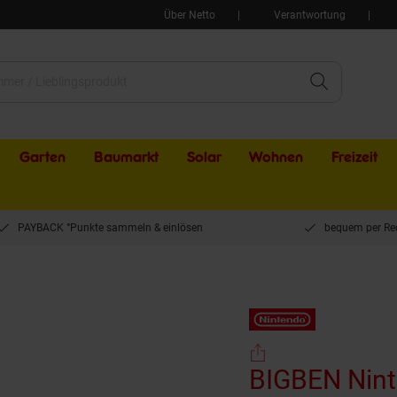
Über Netto
Verantwortung
Garten
Baumarkt
Solar
Wohnen
Freizeit
PAYBACK °Punkte sammeln & einlösen
bequem per Re
endo Switch 2 Tasche Classic, Schwarz, Größe L
BIGBEN Nint