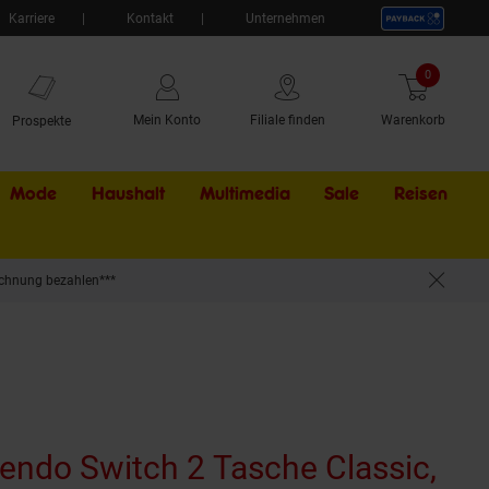
Karriere
Kontakt
Unternehmen
0
Artikel
Mein Konto
Filiale finden
Warenkorb
Prospekte
Mode
Haushalt
Multimedia
Sale
Externer Li
Reisen
chnung bezahlen***
endo Switch 2 Tasche Classic,