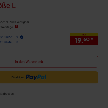
öße L
noch 9 Stück verfügbar
5 Werktage
nur
is°Punkte:
9
19.
*
nur 1
60
ra°Punkte:
0
In den Warenkorb
ät abgeben.