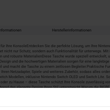
nformationen
Herstellerinformationen
ür Ihre KonsoleEntdecken Sie die perfekte Lösung, um Ihre Nintend
 nicht nur Schutz, sondern auch Funktionalität für unterwegs. Mit 
 und robuste MaterialienDiese Tasche wurde speziell entwickelt, u
esign und die hochwertigen Materialien sorgen für eine langlebige
l und macht die Tasche zu einem zeitlosen Begleiter.Praktische Fu
 Ihren Netzadapter, Spiele und weiteres Zubehör, sodass alles orden
Switch Modellen, inklusive Nintendo Switch OLED und Switch Lite. So
 oder zu Hause – diese Tasche schützt Ihre Konsole zuverlässig vor
hrend das elegante Design Ihren Stil unterstreicht.Warum die BIG
lle Lösung, um Ihre Nintendo Switch 2 optimal zu schützen. Sie ver
r und elegant unterwegs mitnehmen möchten.LieferumfangNintendo Sw