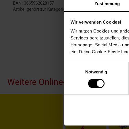
EAN: 3665962028157
Zustimmung
Artikel gehört zur Kategorie:
Gaming-Zubehör
Wir verwenden Cookies!
Wir nutzen Cookies und ander
Services bereitzustellen, di
Homepage, Social Media und P
ein. Deine Cookie-Einstellun
Fußzeile
Einwilligungsauswahl
Notwendig
Weitere Online-Angebote
Netto Reisen
TV-