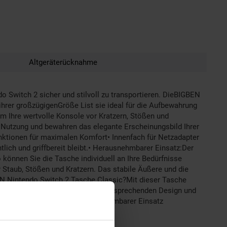
Altgeräterücknahme
o Switch 2 sicher und stilvoll zu transportieren. DieBIGBEN
ihrer großzügigenGröße List sie ideal für die Aufbewahrung
m Ihre wertvolle Konsole vor Kratzern, Stößen und
 Nutzung und bewahren das elegante Erscheinungsbild Ihrer
nktionen für maximalen Komfort• Innenfach für Netzadapter
tlich und griffbereit bleibt.• Herausnehmbarer Einsatz:Der
 können Sie die Tasche individuell an Ihre Bedürfnisse
 Staub, Stößen und Kratzern. Das stabile Äußere und die
BEN Nintendo Switch 2 Tasche Classic?Mit dieser Tasche
eint praktischen Nutzen mit einem ansprechenden Design und
itch Tasche, Innenfach, herausnehmbarer Einsatz