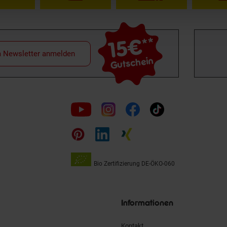
15€
**
m Newsletter anmelden
Gutschein
Folge
uns
auf
Bio Zertifizierung
DE-ÖKO-060
Unsere
Siegel
Informationen
Kontakt