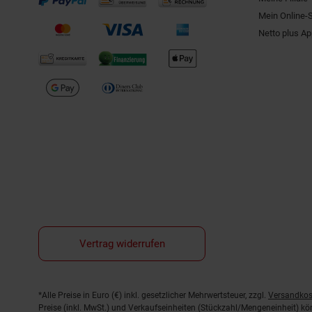
Mein Online-
Netto plus A
Vertrag widerrufen
Fußnoten
*Alle Preise in Euro (€) inkl. gesetzlicher Mehrwertsteuer, zzgl.
Versandkos
Preise (inkl. MwSt.) und Verkaufseinheiten (Stückzahl/Mengeneinheit) k