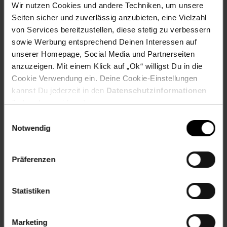
Wir nutzen Cookies und andere Techniken, um unsere
Diphosphate (E450)
Seiten sicher und zuverlässig anzubieten, eine Vielzahl
Allergene:
Kann Spuren von
Weizen
,
Ei
,
Milch
,
Senf
von Services bereitzustellen, diese stetig zu verbessern
enthalten
sowie Werbung entsprechend Deinen Interessen auf
Bayerisches Brotzeitmett
unserer Homepage, Social Media und Partnerseiten
Zutaten:
86 % Schweinefleisch, Trinkwasser, Speisesalz,
anzuzeigen. Mit einem Klick auf „Ok“ willigst Du in die
Gewürze, Glukose, Speisegelatine (vom Schwein),
Cookie Verwendung ein. Deine Cookie-Einstellungen
Antioxidationsmittel:
Ascorbinsäure (E300),
kannst Du jederzeit in den
Datenschutzinformationen
Konservierungsstoff:
Natriumnitrit (E250)
ändern bzw. widerrufen.
Allergene:
Kann Spuren von
Weizen
,
Ei
,
Milch
,
Senf
enthalten
Einwilligungsauswahl
Notwendig
Hausmacher Leberwurst
Zutaten:
57 % Schweinefleisch, Schweinespeck, 17 %
Präferenzen
Schweineleber, Speisesalz, Zwiebeln, Kräuter, Gewürze,
Glukose,
Emulgator:
Citronensäureester von Mono- und
Diglyceriden von Speisefettsäuren (E472c),
Statistiken
Konservierungsstoff:
Natriumnitrit (E250)
Allergene:
Kann Spuren von
Weizen
,
Ei
,
Milch
,
Senf
enthalten
Marketing