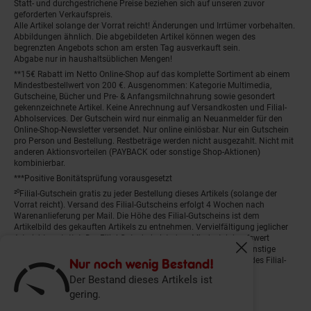
Statt- und durchgestrichene Preise beziehen sich auf unseren zuvor
geforderten Verkaufspreis.
Alle Artikel solange der Vorrat reicht! Änderungen und Irrtümer vorbehalten.
Abbildungen ähnlich. Die abgebildeten Artikel können wegen des
begrenzten Angebots schon am ersten Tag ausverkauft sein.
Abgabe nur in haushaltsüblichen Mengen!
**15€ Rabatt im Netto Online-Shop auf das komplette Sortiment ab einem
Mindestbestellwert von 200 €. Ausgenommen: Kategorie Multimedia,
Gutscheine, Bücher und Pre- & Anfangsmilchnahrung sowie gesondert
gekennzeichnete Artikel. Keine Anrechnung auf Versandkosten und Filial-
Abholservices. Der Gutschein wird nur einmalig an Neuanmelder für den
Online-Shop-Newsletter versendet. Nur online einlösbar. Nur ein Gutschein
pro Person und Bestellung. Restbeträge werden nicht ausgezahlt. Nicht mit
anderen Aktionsvorteilen (PAYBACK oder sonstige Shop-Aktionen)
kombinierbar.
***Positive Bonitätsprüfung vorausgesetzt
²⁰Filial-Gutschein gratis zu jeder Bestellung dieses Artikels (solange der
Vorrat reicht). Versand des Filial-Gutscheins erfolgt 4 Wochen nach
Warenanlieferung per Mail. Die Höhe des Filial-Gutscheins ist dem
Artikelbild des gekauften Artikels zu entnehmen. Vervielfältigung jeglicher
Art nicht gestattet. Der Filial-Gutschein ist ohne Mindesteinkaufswert
einlösbar. Nicht mit anderen Aktionsvorteilen (PAYBACK oder sonstige
Fenster schliess
Shop-Aktionen) kombinierbar. Der jeweilige Gültigkeitszeitraum des Filial-
Nur noch wenig Bestand!
Gutscheins ist darauf vermerkt.
Der Bestand dieses Artikels ist
gering.