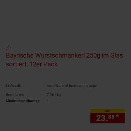
Bayrische Wurstschmankerl 250g im Glas
sortiert, 12er Pack
(Produkt aktuell ausverka
Lieferzeit:
neue Ware ist bereits unterwegs
Grundpreis:
7.
96
/ kg
7,
96
€ pro Kilogramm
Mindestbestellmenge:
1
nur
23.
*
nur
88