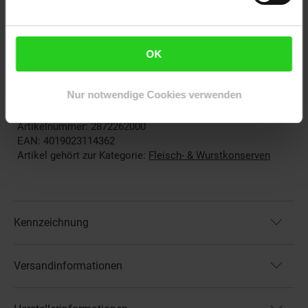
Hausmacher Presssack rot
Zutaten:
68 % Schweinefleisch, Trinkwasser,
Schweineschwarten, Schweineblut, Speisesalz, Glukose,
OK
Zucker, Kräuter, Gewürze,
Konservierungsstoff:
Natriumnitrit (E250)
Allergene:
Kann Spuren von
Weizen
,
Ei
,
Milch
,
Senf
Nur notwendige Cookies verwenden
enthalten
Artikelnummer: 2872262000
EAN: 4019023114362
Artikel gehört zur Kategorie:
Fleisch- & Wurstkonserven
Kennzeichnung
Versandinformationen