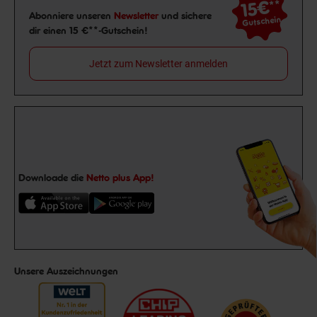
15€
**
Newsletter Anmeldung
Abonniere unseren
Newsletter
und sichere
Gutschein
dir einen 15 €**-Gutschein!
Jetzt zum Newsletter anmelden
Downloade die
Netto plus App!
Unsere Auszeichnungen