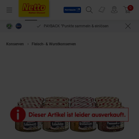
Payback
Prospekte
0
Arti
Menü
Suchfeld einblenden
Filiale finden
Warenkorb
PAYBACK °Punkte sammeln & einlösen
Konserven
Fleisch- & Wurstkonserven
Bayrische Wurstschmankerl 250g 