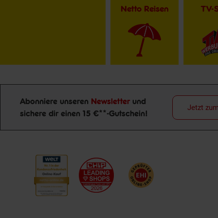
Netto Reisen
TV-
Abonniere unseren
Newsletter
und
Jetzt zu
sichere dir einen 15 €**-Gutschein!
Newsletter Anmeldung