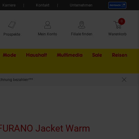
Karriere
Kontakt
Unternehmen
0
Artikel
Mein Konto
Filiale finden
Warenkorb
Prospekte
Mode
Haushalt
Multimedia
Sale
Externer Li
Reisen
chnung bezahlen***
FURANO Jacket Warm
(Produkt ak