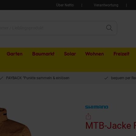
Über Netto
Verantwortung
Garten
Baumarkt
Solar
Wohnen
Freizeit
PAYBACK °Punkte sammeln & einlösen
bequem per Re
TB-Jacke FURANO Jacket Warm
MTB-Jacke 