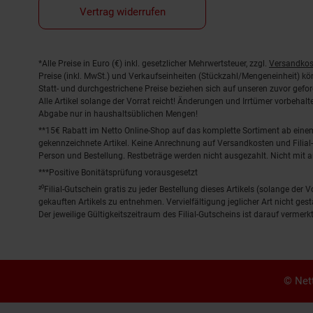
Vertrag widerrufen
Fußnoten
*Alle Preise in Euro (€) inkl. gesetzlicher Mehrwertsteuer, zzgl.
Versandkos
Preise (inkl. MwSt.) und Verkaufseinheiten (Stückzahl/Mengeneinheit) k
Statt- und durchgestrichene Preise beziehen sich auf unseren zuvor gefor
Alle Artikel solange der Vorrat reicht! Änderungen und Irrtümer vorbeha
Abgabe nur in haushaltsüblichen Mengen!
**15€ Rabatt im Netto Online-Shop auf das komplette Sortiment ab ein
gekennzeichnete Artikel. Keine Anrechnung auf Versandkosten und Filial-
Person und Bestellung. Restbeträge werden nicht ausgezahlt. Nicht mit 
***Positive Bonitätsprüfung vorausgesetzt
²⁰Filial-Gutschein gratis zu jeder Bestellung dieses Artikels (solange der
gekauften Artikels zu entnehmen. Vervielfältigung jeglicher Art nicht ge
Der jeweilige Gültigkeitszeitraum des Filial-Gutscheins ist darauf vermerkt
© Nett