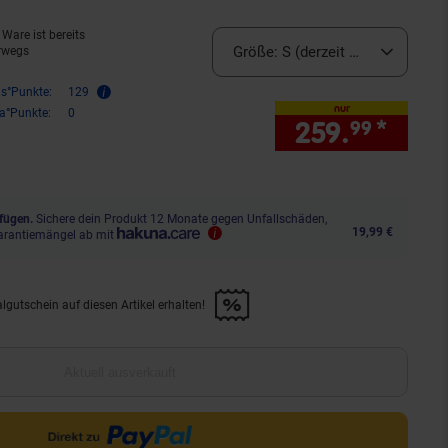
Ware ist bereits
Größe:
S (derzeit ausverkauft)
rwegs
is°Punkte:
129
nur
ra°Punkte:
0
259.
*
nur 
99
fügen.
Sichere dein Produkt 12 Monate gegen Unfallschäden,
19,99 €
arantiemängel ab mit
lgutschein auf diesen Artikel erhalten!
d &amp; 30€ Filialgutschein auf diesen Artikel erhalten!" anwenden
Aktuell ausverkauft