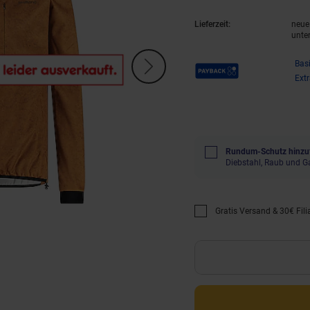
Lieferzeit:
neue 
unte
Payback Punkte
Bas
Ext
Rundum-Schutz hinzu
Diebstahl, Raub und G
Gratis Versand & 30€ Filia
Promotion "Gratis Versan