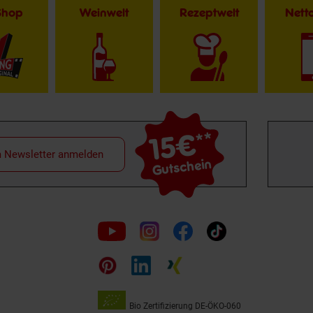
Shop
Weinwelt
Rezeptwelt
Net
15€
**
m Newsletter anmelden
Gutschein
Folge
uns
auf
Bio Zertifizierung
DE-ÖKO-060