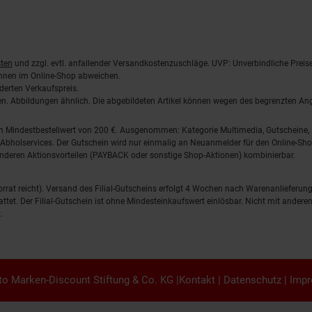
ten
und zzgl. evtl. anfallender Versandkostenzuschläge. UVP: Unverbindliche Preis
önnen im Online-Shop abweichen.
derten Verkaufspreis.
lten. Abbildungen ähnlich. Die abgebildeten Artikel können wegen des begrenzten A
em Mindestbestellwert von 200 €. Ausgenommen: Kategorie Multimedia, Gutscheine
Abholservices. Der Gutschein wird nur einmalig an Neuanmelder für den Online-Shop
anderen Aktionsvorteilen (PAYBACK oder sonstige Shop-Aktionen) kombinierbar.
 Vorrat reicht). Versand des Filial-Gutscheins erfolgt 4 Wochen nach Warenanlieferung
stattet. Der Filial-Gutschein ist ohne Mindesteinkaufswert einlösbar. Nicht mit and
.
o Marken-Discount Stiftung & Co. KG |
Kontakt
|
Datenschutz
|
Imp