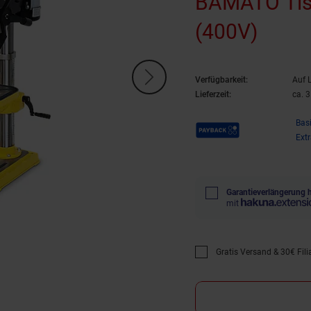
BAMATO Tis
(400V)
Verfügbarkeit:
Auf 
Lieferzeit:
ca. 
Payback Punkte
Bas
Ext
Garantieverlängerung 
mit
Gratis Versand & 30€ Filia
Promotion "Gratis Versan