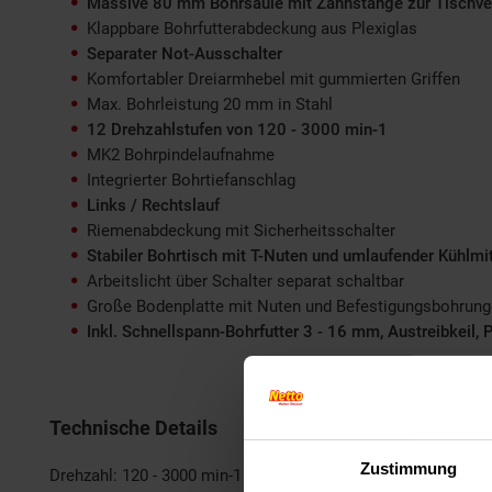
Massive 80 mm Bohrsäule mit Zahnstange zur Tischve
Klappbare Bohrfutterabdeckung aus Plexiglas
Separater Not-Ausschalter
Komfortabler Dreiarmhebel mit gummierten Griffen
Max. Bohrleistung 20 mm in Stahl
12 Drehzahlstufen von 120 - 3000 min-1
MK2 Bohrpindelaufnahme
Integrierter Bohrtiefanschlag
Links / Rechtslauf
Riemenabdeckung mit Sicherheitsschalter
Stabiler Bohrtisch mit T-Nuten und umlaufender Kühlmit
Arbeitslicht über Schalter separat schaltbar
Große Bodenplatte mit Nuten und Befestigungsbohrun
Inkl. Schnellspann-Bohrfutter 3 - 16 mm, Austreibkeil
Technische Details
Zustimmung
Drehzahl: 120 - 3000 min-1