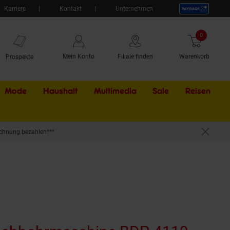
Karriere
Kontakt
Unternehmen
0
Artikel
Mein Konto
Filiale finden
Warenkorb
Prospekte
Mode
Haushalt
Multimedia
Sale
Externer Li
Reisen
chnung bezahlen***