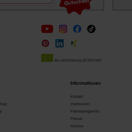
Gutschein
Folge
uns
auf
Bio Zertifizierung
DE-ÖKO-060
Unsere
Siegel
Informationen
Kontakt
Shop
Impressum
pp
Partnerprogramm
Presse
Karriere