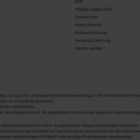
AGB
Häufige Fragen (FAQ)
Datenschutz
Widerrufsrecht
Widerrufsformular
Versand & Lieferung
Händler werden
ten
und zzgl. evtl. anfallender Versandkostenzuschläge. UVP: Unverbindliche Preis
önnen im Online-Shop abweichen.
derten Verkaufspreis.
lten. Abbildungen ähnlich. Die abgebildeten Artikel können wegen des begrenzten A
em Mindestbestellwert von 200 €. Ausgenommen: Kategorie Multimedia, Gutscheine
Abholservices. Der Gutschein wird nur einmalig an Neuanmelder für den Online-Shop
anderen Aktionsvorteilen (PAYBACK oder sonstige Shop-Aktionen) kombinierbar.