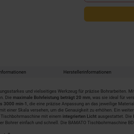
nformationen
Herstellerinformationen
stungsstarkes und vielseitiges Werkzeug für präzise Bohrarbeiten. Mi
en. Die
maximale Bohrleistung beträgt 20 mm
, was sie ideal für v
is 3000 min-1
, die eine präzise Anpassung an das jeweilige Materi
mit einer Skala versehen, um die Genauigkeit zu erhöhen. Ein weiter
die Tischbohrmaschine mit einem
integrierten Licht
ausgestattet. Die
 Bohrer einfach und schnell. Die BAMATO Tischbohrmaschine BDP-41