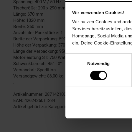
Spannung: 400 V / 50 Hz
Tischgröße: 290 x 290 mm
Wir verwenden Cookies!
Länge: 670 mm
Höhe: 1020 mm
Wir nutzen Cookies und ander
Breite: 360 mm
Services bereitzustellen, di
Anzahl der Packstücke: 1
Homepage, Social Media und P
Breite der Verpackung: 590 mm
ein. Deine Cookie-Einstellun
Höhe der Verpackung: 370 mm
Länge der Verpackung: 950 mm
Einwilligungsauswahl
Motorleistung S1: 750 Watt
Schwenkbereich: 45° - 0° - 45°
Notwendig
Versandart: Spedition
Versandgewicht: 86,00 kg
.
Artikelnummer: 2871421000
EAN: 4262436011234
Artikel gehört zur Kategorie:
Bohrmaschinen