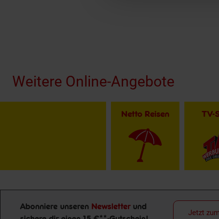
Fußzeile
Weitere Online-Angebote
Netto Reisen
TV-
Abonniere unseren
Newsletter
und
Jetzt zu
sichere dir einen 15 €**-Gutschein!
Newsletter Anmeldung