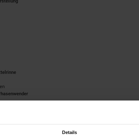
rstellung
telrinne
gen
, Phasenwender
Details