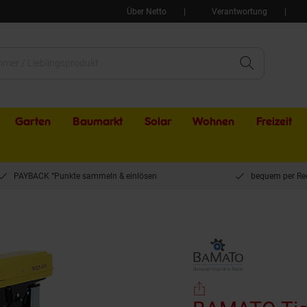
Über Netto
Verantwortung
Garten
Baumarkt
Solar
Wohnen
Freizeit
PAYBACK °Punkte sammeln & einlösen
bequem per Re
AMATO Tischbohrmaschine BDP-4119 (400V)