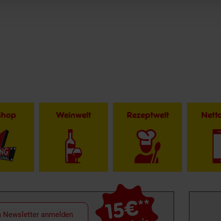
Shop
Weinwelt
Rezeptwelt
Net
15€
**
m Newsletter anmelden