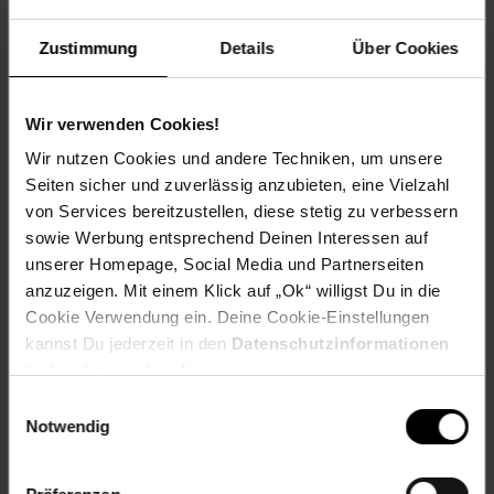
Breite der Verpackung: 770 mm
Höhe der Verpackung: 1230 mm
Zustimmung
Details
Über Cookies
Hubraum: 420 ccm
Kraftstoffart: Benzin
Lagerung der Messerwelle: Industrielager
Wir verwenden Cookies!
Länge der Verpackung: 900 mm
Max. Häckseldurchmesser: 120 mm
Wir nutzen Cookies und andere Techniken, um unsere
Messerdrehzahl: 2000 min-1
Seiten sicher und zuverlässig anzubieten, eine Vielzahl
Motorhersteller: Loncin
von Services bereitzustellen, diese stetig zu verbessern
Motortyp: 1 Zylinder 4-Takt OHV Motor
sowie Werbung entsprechend Deinen Interessen auf
Schutzklasse: IP20
unserer Homepage, Social Media und Partnerseiten
Startsystem: Reversierstarter und E-Start
anzuzeigen. Mit einem Klick auf „Ok“ willigst Du in die
Versandart: Spedition
Versandgewicht: 199,00 kg
Cookie Verwendung ein. Deine Cookie-Einstellungen
.
kannst Du jederzeit in den
Datenschutzinformationen
ändern bzw. widerrufen.
Artikelnummer: 2696848000
Einwilligungsauswahl
EAN: 4260537610936
Notwendig
Artikel gehört zur Kategorie:
Gartenhäcksler