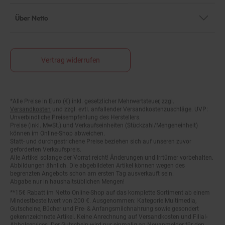
Über Netto
Vertrag widerrufen
*Alle Preise in Euro (€) inkl. gesetzlicher Mehrwertsteuer, zzgl.
Fußnoten
Versandkosten
und zzgl. evtl. anfallender Versandkostenzuschläge. UVP:
Unverbindliche Preisempfehlung des Herstellers.
Preise (inkl. MwSt.) und Verkaufseinheiten (Stückzahl/Mengeneinheit)
können im Online-Shop abweichen.
Statt- und durchgestrichene Preise beziehen sich auf unseren zuvor
geforderten Verkaufspreis.
Alle Artikel solange der Vorrat reicht! Änderungen und Irrtümer vorbehalten.
Abbildungen ähnlich. Die abgebildeten Artikel können wegen des
begrenzten Angebots schon am ersten Tag ausverkauft sein.
Abgabe nur in haushaltsüblichen Mengen!
**15€ Rabatt im Netto Online-Shop auf das komplette Sortiment ab einem
Mindestbestellwert von 200 €. Ausgenommen: Kategorie Multimedia,
Gutscheine, Bücher und Pre- & Anfangsmilchnahrung sowie gesondert
gekennzeichnete Artikel. Keine Anrechnung auf Versandkosten und Filial-
Abholservices. Der Gutschein wird nur einmalig an Neuanmelder für den