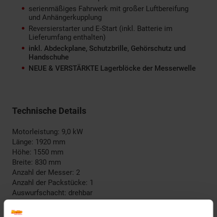
serienmäßiges Fahrwerk mit großer Luftbereifung
und Anhängerkupplung
Reversierstarter und E-Start (inkl. Batterie im
Lieferumfang enthalten)
inkl. Abdeckplane,
Schutzbrille, Gehörschutz und
Handschuhe
NEUE & VERSTÄRKTE Lagerblöcke der Messerwelle
Technische Details
Motorleistung: 9,0 kW
Länge: 1920 mm
Höhe: 1550 mm
Breite: 830 mm
Anzahl der Messer: 2
Anzahl der Packstücke: 1
Auswurfschacht: drehbar
Bereifung: Luftbereifung
Betriebsdrehzahl: 3600 min-1