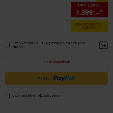
-15 %
Sie Sparen 15 Prozent,
UVP
1.899.–
UVP :
1.599.–
*
Sie
ab 72 Monatsraten
à 29.57 €
Gratis Versand & 30€ Filialgutschein auf diesen Artikel
Promotion "Gratis Versand &amp; 30€ Filialgutschein auf diesen Artikel 
erhalten!
In den Warenkorb
Ja, ich möchte ein Altgerät abgeben.