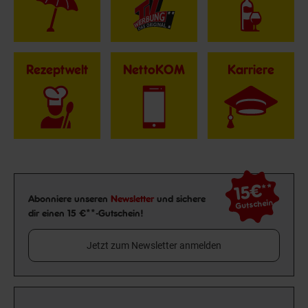
Rezeptwelt
NettoKOM
Karriere
15€
**
Newsletter Anmeldung
Abonniere unseren
Newsletter
und sichere
Gutschein
dir einen 15 €**-Gutschein!
Jetzt zum Newsletter anmelden