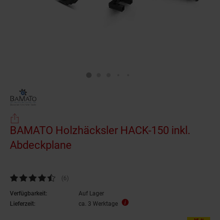
BAMATO Holzhäcksler HACK-150 inkl.
Abdeckplane
Kundenbewertung: 4,5 von 5 Sternen
(6
Kundenbewertungen
)
Verfügbarkeit:
Auf Lager
Lieferzeit:
ca. 3 Werktage