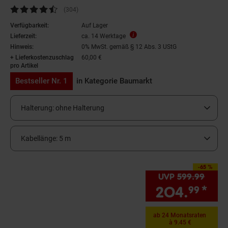
Kundenbewertung: 4,55 von 5 Sternen
(304
Kundenbewertungen
)
Verfügbarkeit:
Auf Lager
Lieferzeit:
ca. 14 Werktage
Hinweis:
0% MwSt. gemäß § 12 Abs. 3 UStG
+ Lieferkostenzuschlag
60,00 €
pro Artikel
Bestseller Nr. 1
in Kategorie Baumarkt
Halterung:
ohne Halterung
Kabellänge:
5 m
-65 %
Sie Sparen 65 Prozent,
UVP
599.
99
UVP :
204.
*
Si
99
ab 24 Monatsraten
à 9.45 €