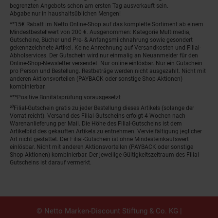
begrenzten Angebots schon am ersten Tag ausverkauft sein.
Abgabe nur in haushaltsüblichen Mengen!
**15€ Rabatt im Netto Online-Shop auf das komplette Sortiment ab einem
Mindestbestellwert von 200 €. Ausgenommen: Kategorie Multimedia,
Gutscheine, Bücher und Pre- & Anfangsmilchnahrung sowie gesondert
gekennzeichnete Artikel. Keine Anrechnung auf Versandkosten und Filial-
Abholservices. Der Gutschein wird nur einmalig an Neuanmelder für den
Online-Shop-Newsletter versendet. Nur online einlösbar. Nur ein Gutschein
pro Person und Bestellung. Restbeträge werden nicht ausgezahlt. Nicht mit
anderen Aktionsvorteilen (PAYBACK oder sonstige Shop-Aktionen)
kombinierbar.
***Positive Bonitätsprüfung vorausgesetzt
²⁰Filial-Gutschein gratis zu jeder Bestellung dieses Artikels (solange der
Vorrat reicht). Versand des Filial-Gutscheins erfolgt 4 Wochen nach
Warenanlieferung per Mail. Die Höhe des Filial-Gutscheins ist dem
Artikelbild des gekauften Artikels zu entnehmen. Vervielfältigung jeglicher
Art nicht gestattet. Der Filial-Gutschein ist ohne Mindesteinkaufswert
einlösbar. Nicht mit anderen Aktionsvorteilen (PAYBACK oder sonstige
Shop-Aktionen) kombinierbar. Der jeweilige Gültigkeitszeitraum des Filial-
Gutscheins ist darauf vermerkt.
© Netto Marken-Discount Stiftung & Co. KG |