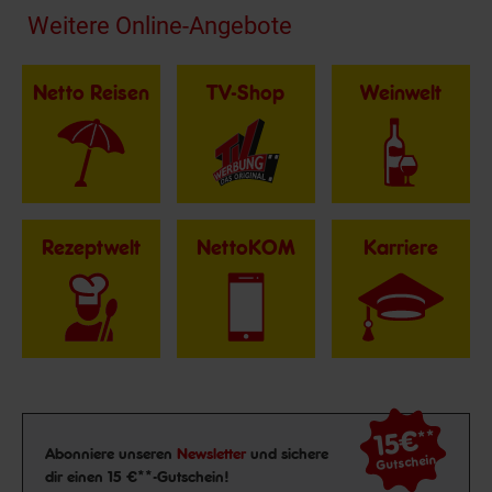
Fußzeile
Weitere Online-Angebote
Netto Reisen
TV-Shop
Weinwelt
Rezeptwelt
NettoKOM
Karriere
15€
**
Newsletter Anmeldung
Abonniere unseren
Newsletter
und sichere
Gutschein
dir einen 15 €**-Gutschein!