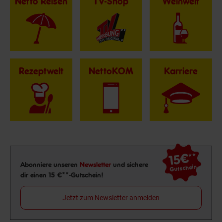
Netto Reisen
TV-Shop
Weinwelt
Rezeptwelt
NettoKOM
Karriere
15€
**
Newsletter Anmeldung
Abonniere unseren
Newsletter
und sichere
Gutschein
dir einen 15 €**-Gutschein!
Jetzt zum Newsletter anmelden