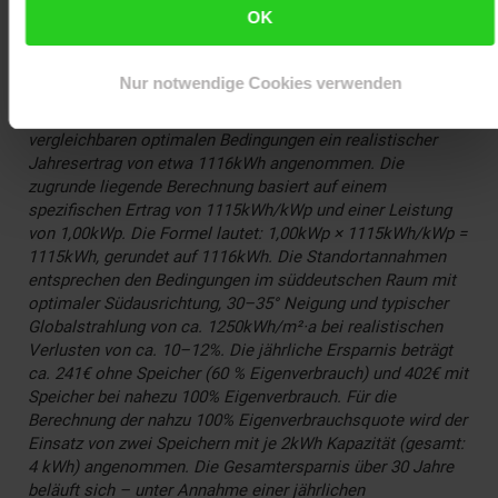
TOPCon – Überwindung der fundamentalen Hindernisse für
OK
...
https://www.ise.fraunhofer.de/de/forschungsprojekte/topcon.h
Nur notwendige Cookies verwenden
Mehr Informationen zu den Einsparpotenzialen:
*8 Für das onBasic 1000Wp Balkonkraftwerk wird bei
vergleichbaren optimalen Bedingungen ein realistischer
Jahresertrag von etwa 1116kWh angenommen. Die
zugrunde liegende Berechnung basiert auf einem
spezifischen Ertrag von 1115kWh/kWp und einer Leistung
von 1,00kWp. Die Formel lautet: 1,00kWp × 1115kWh/kWp =
1115kWh, gerundet auf 1116kWh. Die Standortannahmen
entsprechen den Bedingungen im süddeutschen Raum mit
optimaler Südausrichtung, 30–35° Neigung und typischer
Globalstrahlung von ca. 1250kWh/m²·a bei realistischen
Verlusten von ca. 10–12%. Die jährliche Ersparnis beträgt
ca. 241€ ohne Speicher (60 % Eigenverbrauch) und 402€ mit
Speicher bei nahezu 100% Eigenverbrauch. Für die
Berechnung der nahzu 100% Eigenverbrauchsquote wird der
Einsatz von zwei Speichern mit je 2kWh Kapazität (gesamt:
4 kWh) angenommen. Die Gesamtersparnis über 30 Jahre
beläuft sich – unter Annahme einer jährlichen