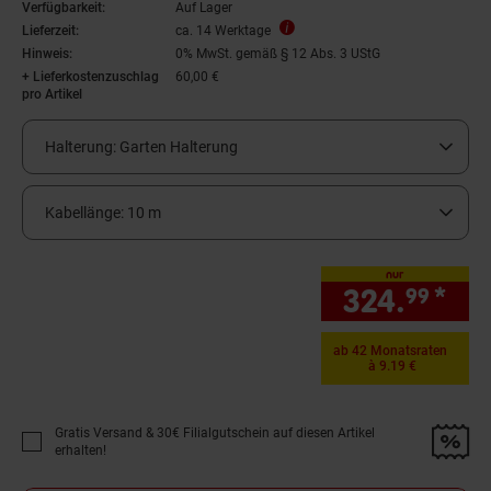
Verfügbarkeit:
Auf Lager
Lieferzeit:
ca. 14 Werktage
Hinweis:
0% MwSt. gemäß § 12 Abs. 3 UStG
+ Lieferkostenzuschlag
60,00 €
pro Artikel
Halterung:
Garten Halterung
Kabellänge:
10 m
nur
324.
*
nur
99
ab 42 Monatsraten
à 9.19 €
Gratis Versand & 30€ Filialgutschein auf diesen Artikel
Promotion "Gratis Versand &amp; 30€ Filialgutschein auf diesen Artikel 
erhalten!