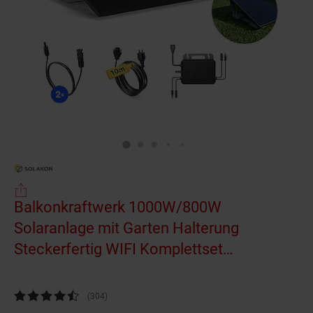
Balkonkraftwerk 1000W/800W
Solaranlage mit Garten Halterung
Steckerfertig WIFI Komplettset
Photovoltaik Anlage 800W, Kabellänge:
10m
Kundenbewertung: 4,55 von 5 Sternen
(304
Kundenbewertungen
)