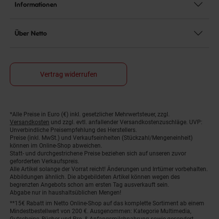
Informationen
Über Netto
Vertrag widerrufen
*Alle Preise in Euro (€) inkl. gesetzlicher Mehrwertsteuer, zzgl.
Fußnoten
Versandkosten
und zzgl. evtl. anfallender Versandkostenzuschläge. UVP:
Unverbindliche Preisempfehlung des Herstellers.
Preise (inkl. MwSt.) und Verkaufseinheiten (Stückzahl/Mengeneinheit)
können im Online-Shop abweichen.
Statt- und durchgestrichene Preise beziehen sich auf unseren zuvor
geforderten Verkaufspreis.
Alle Artikel solange der Vorrat reicht! Änderungen und Irrtümer vorbehalten.
Abbildungen ähnlich. Die abgebildeten Artikel können wegen des
begrenzten Angebots schon am ersten Tag ausverkauft sein.
Abgabe nur in haushaltsüblichen Mengen!
**15€ Rabatt im Netto Online-Shop auf das komplette Sortiment ab einem
Mindestbestellwert von 200 €. Ausgenommen: Kategorie Multimedia,
Gutscheine, Bücher und Pre- & Anfangsmilchnahrung sowie gesondert