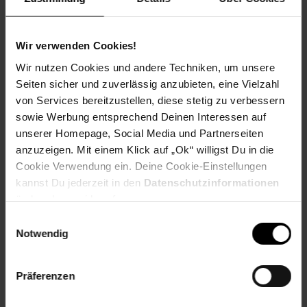
Bewertungen
Wir verwenden Cookies!
Wir nutzen Cookies und andere Techniken, um unsere
Versandinformationen
Seiten sicher und zuverlässig anzubieten, eine Vielzahl
von Services bereitzustellen, diese stetig zu verbessern
sowie Werbung entsprechend Deinen Interessen auf
Herstellerinformationen
unserer Homepage, Social Media und Partnerseiten
anzuzeigen. Mit einem Klick auf „Ok“ willigst Du in die
Cookie Verwendung ein. Deine Cookie-Einstellungen
Fußzeile
Weitere Online-Angebote
kannst Du jederzeit in den
Datenschutzinformationen
ändern bzw. widerrufen.
Netto Reisen
TV-Shop
Weinwelt
Einwilligungsauswahl
Notwendig
Präferenzen