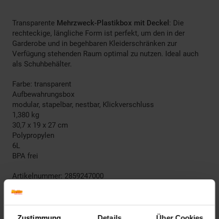
Transparente
Mehrzweck-Plastikbox mit Deckel
: Die
rechteckige, längliche Form ist perfekt, um den in der
Garderobe und in begehbaren Kleiderschränken zur
Verfügung stehenden Raum optimal zu nutzen. Ideal auch
als Schuhbehälter.
Farbe: transparent
Aufbewahrungsbox
modular, stapelbar, nestbar, Klickverschluss
1,380 kg
30,7 x 19 x 27 cm
Polypropylen
6L
BPA frei
Artikelnummer: 2859247000
EAN: 8013183155797
Artikel gehört zur Kategorie:
Küchenorganizer
Zustimmung
Details
Über Cookies