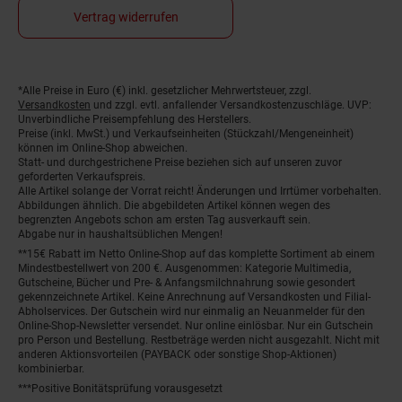
Vertrag widerrufen
*Alle Preise in Euro (€) inkl. gesetzlicher Mehrwertsteuer, zzgl.
Fußnoten
Versandkosten
und zzgl. evtl. anfallender Versandkostenzuschläge. UVP:
Unverbindliche Preisempfehlung des Herstellers.
Preise (inkl. MwSt.) und Verkaufseinheiten (Stückzahl/Mengeneinheit)
können im Online-Shop abweichen.
Statt- und durchgestrichene Preise beziehen sich auf unseren zuvor
geforderten Verkaufspreis.
Alle Artikel solange der Vorrat reicht! Änderungen und Irrtümer vorbehalten.
Abbildungen ähnlich. Die abgebildeten Artikel können wegen des
begrenzten Angebots schon am ersten Tag ausverkauft sein.
Abgabe nur in haushaltsüblichen Mengen!
**15€ Rabatt im Netto Online-Shop auf das komplette Sortiment ab einem
Mindestbestellwert von 200 €. Ausgenommen: Kategorie Multimedia,
Gutscheine, Bücher und Pre- & Anfangsmilchnahrung sowie gesondert
gekennzeichnete Artikel. Keine Anrechnung auf Versandkosten und Filial-
Abholservices. Der Gutschein wird nur einmalig an Neuanmelder für den
Online-Shop-Newsletter versendet. Nur online einlösbar. Nur ein Gutschein
pro Person und Bestellung. Restbeträge werden nicht ausgezahlt. Nicht mit
anderen Aktionsvorteilen (PAYBACK oder sonstige Shop-Aktionen)
kombinierbar.
***Positive Bonitätsprüfung vorausgesetzt