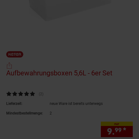
Aufbewahrungsboxen 5,6L - 6er Set
(Produkt
Kundenbewertung: 5 von 5 Sternen
(2
Kundenbewertungen
)
Lieferzeit:
neue Ware ist bereits unterwegs
Mindestbestellmenge:
2
nur
9.
*
nur
99