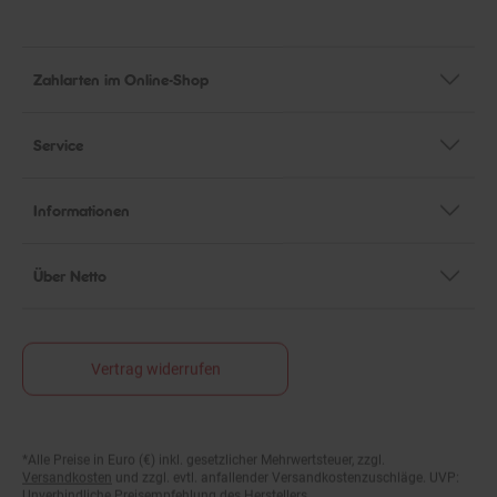
Zahlarten im Online-Shop
Service
Informationen
Über Netto
Vertrag widerrufen
*Alle Preise in Euro (€) inkl. gesetzlicher Mehrwertsteuer, zzgl.
Fußnoten
Versandkosten
und zzgl. evtl. anfallender Versandkostenzuschläge. UVP:
Unverbindliche Preisempfehlung des Herstellers.