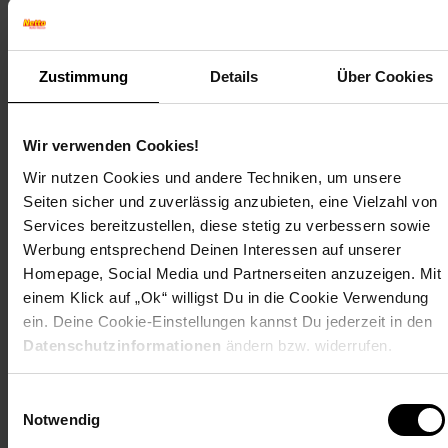
Material Dachpappe: Bitumen-Schindeln
Abmessungen (ca.-Angaben):
Zustimmung
Details
Über Cookies
Außenmaße (LxBxH): 180 x 228 x 225 cm
Innenmaße (LxBxH): 150 x 210 x 212 cm
Bänke (LxB): 154 x 48 cm & 154 x 30 cm
Wir verwenden Cookies!
Tür (BxH): 60 x 198 cm
Wir nutzen Cookies und andere Techniken, um unsere
Materialstärke: 38 mm
Seiten sicher und zuverlässig anzubieten, eine Vielzahl von
Services bereitzustellen, diese stetig zu verbessern sowie
Hinweise:
Werbung entsprechend Deinen Interessen auf unserer
Nur im Außenbereich aufstellen.
Homepage, Social Media und Partnerseiten anzuzeigen. Mit
Das Produkt enthält eine LED-Beleuchtung.
einem Klick auf „Ok“ willigst Du in die Cookie Verwendung
Die enthaltene LED-Beleuchtung ist nicht einstellbar
ein. Deine Cookie-Einstellungen kannst Du jederzeit in den
und nicht dimmbar.
Datenschutzinformationen
ändern bzw. widerrufen.
Die enthaltenen Lichtquellen sind entnehmbar. Die
Leuchtmittel sind tauschbar.
Die enthaltene LED-Beleuchtung muss für die
Einwilligungsauswahl
Entsorgung nach der Waste Electrical and Electronic
Notwendig
Equipment-Richtlinie und ElektroG entnommen und