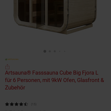
Artsauna® Fasssauna Cube Big Fjora L
für 6 Personen, mit 9kW Ofen, Glasfront &
Zubehör
Kundenbewertung: 4,27 von 5 Sternen
(15
Kundenbewertungen
)