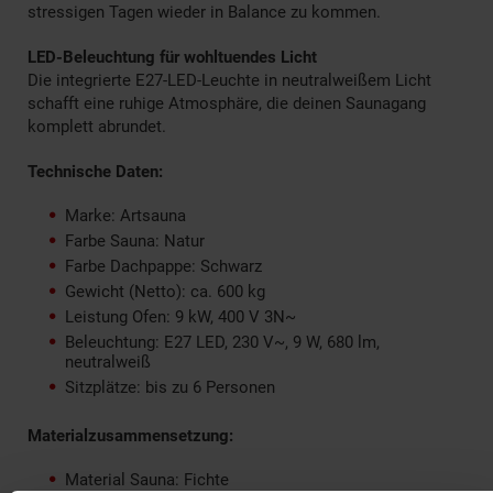
stressigen Tagen wieder in Balance zu kommen.
LED-Beleuchtung für wohltuendes Licht
Die integrierte E27-LED-Leuchte in neutralweißem Licht
schafft eine ruhige Atmosphäre, die deinen Saunagang
komplett abrundet.
Technische Daten:
Marke: Artsauna
Farbe Sauna: Natur
Farbe Dachpappe: Schwarz
Gewicht (Netto): ca. 600 kg
Leistung Ofen: 9 kW, 400 V 3N~
Beleuchtung: E27 LED, 230 V~, 9 W, 680 lm,
neutralweiß
Sitzplätze: bis zu 6 Personen
Materialzusammensetzung:
Material Sauna: Fichte