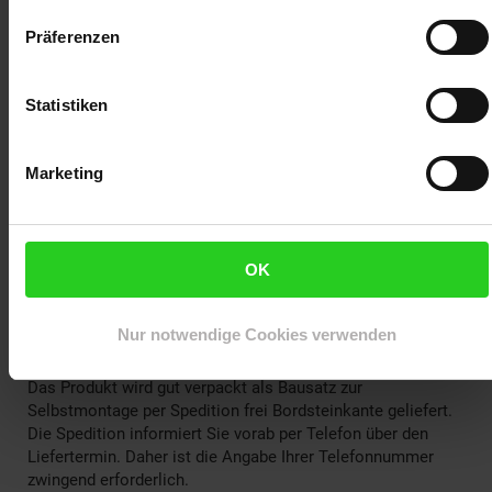
separat entsorgt werden.
Das Holz der Sauna wird unbehandelt geliefert.
Präferenzen
Texte und Bilder auf dieser Website können KI-
unterstützt erstellt worden sein und werden
redaktionell geprüft.
Statistiken
Lieferumfang:
Marketing
1 x Sauna
1 x Saunaofen
1 x Saunasteine-Set
1 x Beleuchtung
OK
1 x Zubehör-Set (Eimer, Kelle, Sanduhr, Thermometer)
1 x Dachschindeln-Set
Nur notwendige Cookies verwenden
1 x Anleitung
Das Produkt wird gut verpackt als Bausatz zur
Selbstmontage per Spedition frei Bordsteinkante geliefert.
Die Spedition informiert Sie vorab per Telefon über den
Liefertermin. Daher ist die Angabe Ihrer Telefonnummer
zwingend erforderlich.