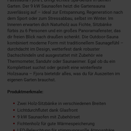
Fasssauna Fjora L bringt echtes Spa-Gefühl in deinen
Garten. Der 9 kW Saunaofen heizt die Gartensauna
zuverlässig auf – ideal zur Entspannung, Regeneration nach
dem Sport oder zum Stressabbau, selbst im Winter. Im
Inneren erwarten dich Naturholz aus Fichte, Sitzbänke
fürbis zu 6 Personen und ein großes Panoramafenster, das
dir freien Blick nach draußen schenkt. Die Outdoor-Sauna
kombiniert moderne Form mit traditionellem Saunagefühl –
durchdacht im Design, wetterfest dank robuster
Dachschindeln und ausgestattet mit Zubehör wie
Thermometer, Sanduhr oder Saunaeimer. Egal ob du ein
Komplettset suchst oder gezielt eine winterfeste
Holzsauna – Fjora bietetdir alles, was du für Auszeiten im
eigenen Garten brauchst.
Produktmerkmale:
Zwei Holz-Sitzbänke in verschiedenen Breiten
Lichtdurchflutet dank Glasfront
9 kW Saunaofen mit Zubehörset
Fichtenholz für gute Wärmespeicherung
LED-Beleuchtung für stimmungsvolle Atmosphäre