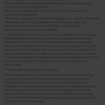
Preise (inkl. MwSt.) und Verkaufseinheiten (Stückzahl/Mengeneinheit)
können im Online-Shop abweichen.
Statt- und durchgestrichene Preise beziehen sich auf unseren zuvor
geforderten Verkaufspreis.
Alle Artikel solange der Vorrat reicht! Änderungen und Irrtümer vorbehalten.
Abbildungen ähnlich. Die abgebildeten Artikel können wegen des
begrenzten Angebots schon am ersten Tag ausverkauft sein.
Abgabe nur in haushaltsüblichen Mengen!
**15€ Rabatt im Netto Online-Shop auf das komplette Sortiment ab einem
Mindestbestellwert von 200 €. Ausgenommen: Kategorie Multimedia,
Gutscheine, Bücher und Pre- & Anfangsmilchnahrung sowie gesondert
gekennzeichnete Artikel. Keine Anrechnung auf Versandkosten und Filial-
Abholservices. Der Gutschein wird nur einmalig an Neuanmelder für den
Online-Shop-Newsletter versendet. Nur online einlösbar. Nur ein Gutschein
pro Person und Bestellung. Restbeträge werden nicht ausgezahlt. Nicht mit
anderen Aktionsvorteilen (PAYBACK oder sonstige Shop-Aktionen)
kombinierbar.
***Positive Bonitätsprüfung vorausgesetzt
²⁰Filial-Gutschein gratis zu jeder Bestellung dieses Artikels (solange der
Vorrat reicht). Versand des Filial-Gutscheins erfolgt 4 Wochen nach
Warenanlieferung per Mail. Die Höhe des Filial-Gutscheins ist dem
Artikelbild des gekauften Artikels zu entnehmen. Vervielfältigung jeglicher
Art nicht gestattet. Der Filial-Gutschein ist ohne Mindesteinkaufswert
einlösbar. Nicht mit anderen Aktionsvorteilen (PAYBACK oder sonstige
Shop-Aktionen) kombinierbar. Der jeweilige Gültigkeitszeitraum des Filial-
Gutscheins ist darauf vermerkt.