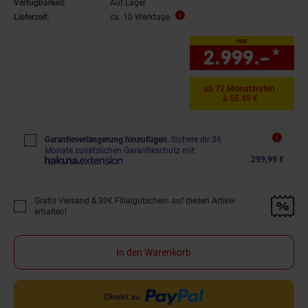
Verfügbarkeit:
Auf Lager
Lieferzeit:
ca. 10 Werktage
nur
2.999.–
*
nu
ab 72 Monatsraten
à 55.45 €
Garantieverlängerung hinzufügen.
Sichere dir 36
Monate zusätzlichen Garantieschutz mit
299,99 €
Gratis Versand & 30€ Filialgutschein auf diesen Artikel
Promotion "Gratis Versand &amp; 30€ Filialgutschein auf diesen Artikel 
erhalten!
In den Warenkorb