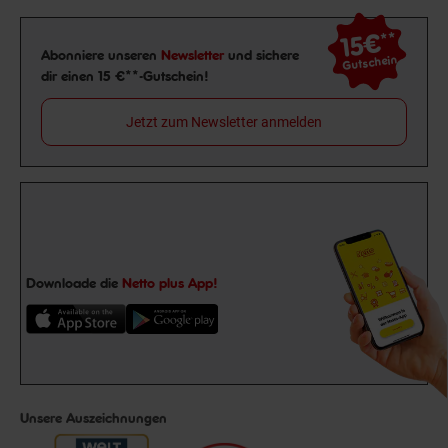
15€
**
Newsletter Anmeldung
Abonniere unseren
Newsletter
und sichere
Gutschein
dir einen 15 €**-Gutschein!
Jetzt zum Newsletter anmelden
Downloade die
Netto plus App!
Unsere Auszeichnungen