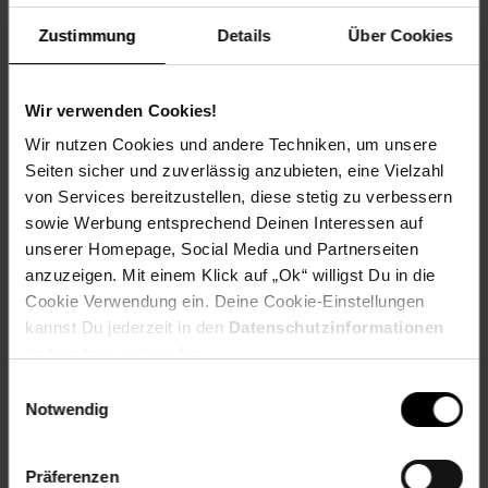
Häufige Fragen (FAQ):
Ist das Gerät wirklich neu?
Zustimmung
Details
Über Cookies
Ja, es handelt sich um originalverpackte, versiegelte
Neuware – direkt vom EU-Distributor.
Wir verwenden Cookies!
Hat das iPhone 17e Dual-SIM?
Wir nutzen Cookies und andere Techniken, um unsere
Ja, das Gerät unterstützt Dual-SIM mit Nano-SIM und eSIM.
Seiten sicher und zuverlässig anzubieten, eine Vielzahl
Ist ein Netzteil enthalten?
von Services bereitzustellen, diese stetig zu verbessern
Nein, im Lieferumfang befindet sich ein USB-C Ladekabel.
sowie Werbung entsprechend Deinen Interessen auf
Ein Netzteil ist separat erhältlich.
unserer Homepage, Social Media und Partnerseiten
anzuzeigen. Mit einem Klick auf „Ok“ willigst Du in die
Cookie Verwendung ein. Deine Cookie-Einstellungen
Marke: Apple Modell: iPhone 17e Speicherkapazität: 256 GB
kannst Du jederzeit in den
Datenschutzinformationen
Farbe: Weiß Bildschirmgröße: 6,1 Zoll Konnektivität: 5G,
Bluetooth, Wi-Fi, USB-C, NFC
ändern bzw. widerrufen.
Einwilligungsauswahl
Artikelnummer: 3122307000
Notwendig
EAN: 0195951030784
Artikel gehört zur Kategorie:
Handys & Smartphones
Präferenzen