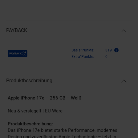
PAYBACK
Payback Punkte
Basis°Punkte:
319
Extra°Punkte:
0
Produktbeschreibung
Apple iPhone 17e – 256 GB – Weiß
Neu & versiegelt | EU-Ware
Produktbeschreibung:
Das iPhone 17e bietet starke Performance, modernes
Design und zuverlässige Apple-Technologie – jetzt in