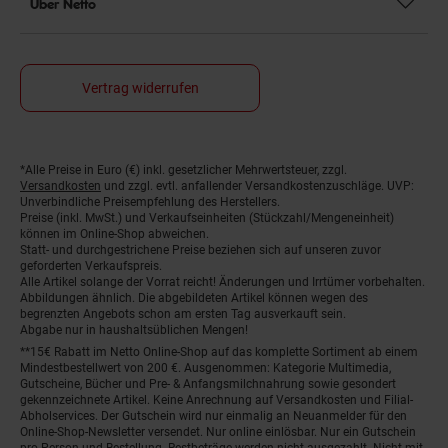
Über Netto
Vertrag widerrufen
*Alle Preise in Euro (€) inkl. gesetzlicher Mehrwertsteuer, zzgl.
Fußnoten
Versandkosten
und zzgl. evtl. anfallender Versandkostenzuschläge. UVP:
Unverbindliche Preisempfehlung des Herstellers.
Preise (inkl. MwSt.) und Verkaufseinheiten (Stückzahl/Mengeneinheit)
können im Online-Shop abweichen.
Statt- und durchgestrichene Preise beziehen sich auf unseren zuvor
geforderten Verkaufspreis.
Alle Artikel solange der Vorrat reicht! Änderungen und Irrtümer vorbehalten.
Abbildungen ähnlich. Die abgebildeten Artikel können wegen des
begrenzten Angebots schon am ersten Tag ausverkauft sein.
Abgabe nur in haushaltsüblichen Mengen!
**15€ Rabatt im Netto Online-Shop auf das komplette Sortiment ab einem
Mindestbestellwert von 200 €. Ausgenommen: Kategorie Multimedia,
Gutscheine, Bücher und Pre- & Anfangsmilchnahrung sowie gesondert
gekennzeichnete Artikel. Keine Anrechnung auf Versandkosten und Filial-
Abholservices. Der Gutschein wird nur einmalig an Neuanmelder für den
Online-Shop-Newsletter versendet. Nur online einlösbar. Nur ein Gutschein
pro Person und Bestellung. Restbeträge werden nicht ausgezahlt. Nicht mit