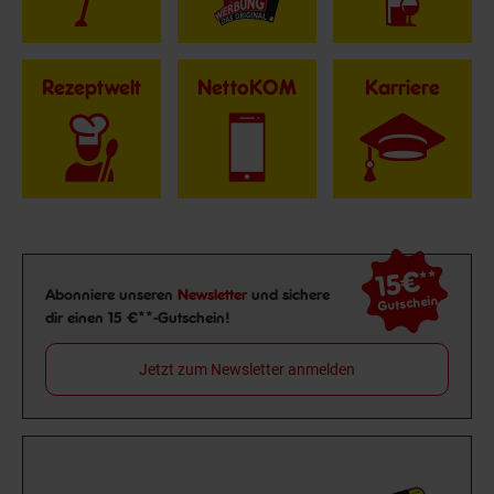
Rezeptwelt
NettoKOM
Karriere
15€
**
Newsletter Anmeldung
Abonniere unseren
Newsletter
und sichere
Gutschein
dir einen 15 €**-Gutschein!
Jetzt zum Newsletter anmelden