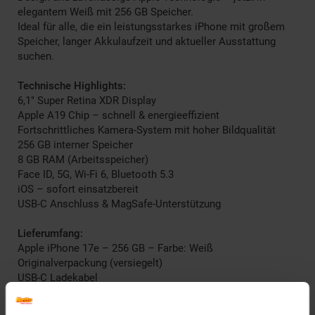
elegantem Weiß mit 256 GB Speicher.
Ideal für alle, die ein leistungsstarkes iPhone mit großem
Speicher, langer Akkulaufzeit und aktueller Ausstattung
suchen.
Technische Highlights:
6,1" Super Retina XDR Display
Apple A19 Chip – schnell & energieeffizient
Fortschrittliches Kamera-System mit hoher Bildqualität
256 GB interner Speicher
8 GB RAM (Arbeitsspeicher)
Face ID, 5G, Wi-Fi 6, Bluetooth 5.3
iOS – sofort einsatzbereit
USB-C Anschluss & MagSafe-Unterstützung
Lieferumfang:
Apple iPhone 17e – 256 GB – Farbe: Weiß
Originalverpackung (versiegelt)
USB-C Ladekabel
Kurzanleitung