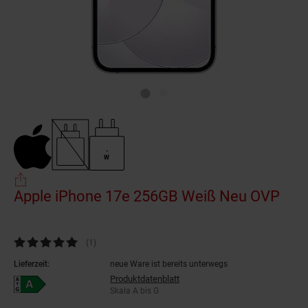
-
W
Apple iPhone 17e 256GB Weiß Neu OVP
(Pro
Kundenbewertung: 5 von 5 Sternen
(1
Kundenbewertungen
)
Lieferzeit:
neue Ware ist bereits unterwegs
Produktdatenblatt
Energieeffizienzklasse A auf Skala A bis G
Skala A bis G