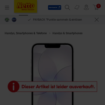
Payback
Prospekte
0
Arti
Menü
Suchfeld einblenden
Filiale finden
Warenkorb
PAYBACK °Punkte sammeln & einlösen
Handys, Smartphones & Telefone
Handys & Smartphones
Apple iPhon