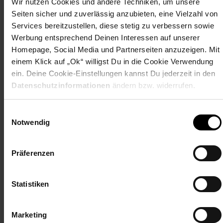
Wir nutzen Cookies und andere Techniken, um unsere
- Schneller Versand & zuverlässiger Kundenservice
Seiten sicher und zuverlässig anzubieten, eine Vielzahl von
------------
Services bereitzustellen, diese stetig zu verbessern sowie
*) 24 Monate Garantie/Gewährleistung - komplettes
Werbung entsprechend Deinen Interessen auf unserer
Zubehör - mit jeder SIM-Karte nutzbar - im Zuge der
Qualitäts-&Retourenkontrolle können vereinzelte Geräte
Homepage, Social Media und Partnerseiten anzuzeigen. Mit
bereits aktiviert sein! - Neuware/Lagerware/CPO vom
einem Klick auf „Ok“ willigst Du in die Cookie Verwendung
Hersteller/Händler
ein. Deine Cookie-Einstellungen kannst Du jederzeit in den
Datenschutzinformationen
ändern bzw. widerrufen.
Marke: Apple Modell: iPhone 16 Plus Speicherkapazität:
128 GB Farbe: Schwarz Black Bildschirmgröße: 6,7 Zoll
Konnektivität: 5G, Bluetooth, NFC, Wi-Fi, USB Typ-C
Einwilligungsauswahl
Notwendig
Artikelnummer: 2879299000
EAN: 0195949722264
Artikel gehört zur Kategorie:
Handys & Smartphones
Präferenzen
Statistiken
Bewertungen
Marketing