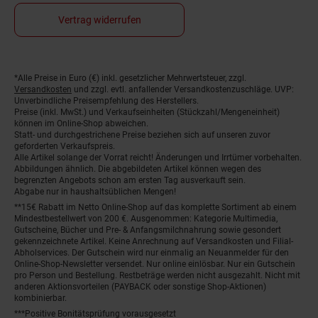
Vertrag widerrufen
*Alle Preise in Euro (€) inkl. gesetzlicher Mehrwertsteuer, zzgl.
Fußnoten
Versandkosten
und zzgl. evtl. anfallender Versandkostenzuschläge. UVP:
Unverbindliche Preisempfehlung des Herstellers.
Preise (inkl. MwSt.) und Verkaufseinheiten (Stückzahl/Mengeneinheit)
können im Online-Shop abweichen.
Statt- und durchgestrichene Preise beziehen sich auf unseren zuvor
geforderten Verkaufspreis.
Alle Artikel solange der Vorrat reicht! Änderungen und Irrtümer vorbehalten.
Abbildungen ähnlich. Die abgebildeten Artikel können wegen des
begrenzten Angebots schon am ersten Tag ausverkauft sein.
Abgabe nur in haushaltsüblichen Mengen!
**15€ Rabatt im Netto Online-Shop auf das komplette Sortiment ab einem
Mindestbestellwert von 200 €. Ausgenommen: Kategorie Multimedia,
Gutscheine, Bücher und Pre- & Anfangsmilchnahrung sowie gesondert
gekennzeichnete Artikel. Keine Anrechnung auf Versandkosten und Filial-
Abholservices. Der Gutschein wird nur einmalig an Neuanmelder für den
Online-Shop-Newsletter versendet. Nur online einlösbar. Nur ein Gutschein
pro Person und Bestellung. Restbeträge werden nicht ausgezahlt. Nicht mit
anderen Aktionsvorteilen (PAYBACK oder sonstige Shop-Aktionen)
kombinierbar.
***Positive Bonitätsprüfung vorausgesetzt