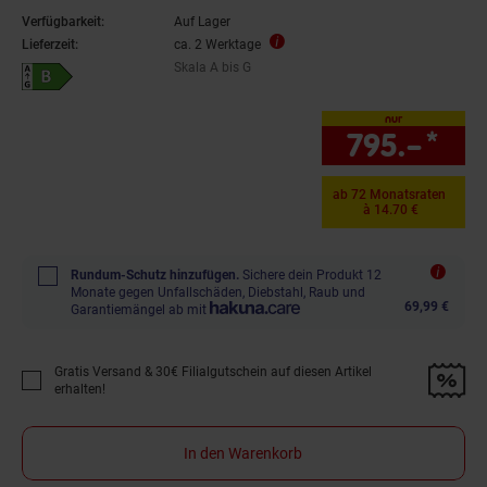
Verfügbarkeit:
Auf Lager
Lieferzeit:
ca. 2 Werktage
Skala A bis G
Energieeffizienzklasse B auf Skala A bis G
nur
795.–
*
nur
ab 72 Monatsraten
à 14.70 €
Rundum-Schutz hinzufügen.
Sichere dein Produkt 12
Monate gegen Unfallschäden, Diebstahl, Raub und
69,99 €
Garantiemängel ab mit
Gratis Versand & 30€ Filialgutschein auf diesen Artikel
Promotion "Gratis Versand &amp; 30€ Filialgutschein auf diesen Artikel 
erhalten!
In den Warenkorb