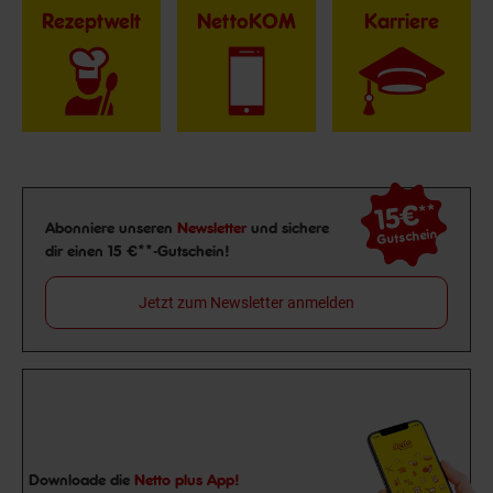
Rezeptwelt
NettoKOM
Karriere
15€
**
Newsletter Anmeldung
Abonniere unseren
Newsletter
und sichere
Gutschein
dir einen 15 €**-Gutschein!
Jetzt zum Newsletter anmelden
Downloade die
Netto plus App!