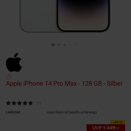
Apple iPhone 14 Pro Max - 128 GB - Silber
(P
Kundenbewertung: 5 von 5 Sternen
(1
Kundenbewertungen
)
Lieferzeit:
neue Ware ist bereits unterwegs
-44 %
Sie Sparen 44 Prozent
UVP
1.449.–
UVP 