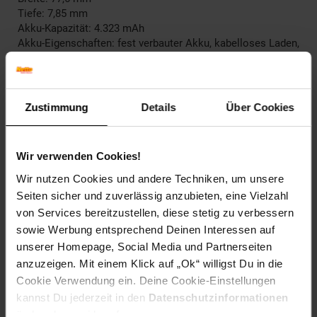
Tiefe: 7,85 mm
Akku-Kapazität: 4.323 mAh
Akku-Eigenschaften: fest verbauter Akku, kabelloses Laden,
Schnellladefunktion
Sperrstatus: Frei ab Werk
Vertrag: Ohne Vertrag
Zustimmung
Details
Über Cookies
Lieferumfang
Wir verwenden Cookies!
Smartphone
Wir nutzen Cookies und andere Techniken, um unsere
Ladekabel
Seiten sicher und zuverlässig anzubieten, eine Vielzahl
SIM-Nadel
von Services bereitzustellen, diese stetig zu verbessern
sowie Werbung entsprechend Deinen Interessen auf
Modellnummer kann aufgrund internationaler Geräte
unserer Homepage, Social Media und Partnerseiten
abweichen
anzuzeigen. Mit einem Klick auf „Ok“ willigst Du in die
Cookie Verwendung ein. Deine Cookie-Einstellungen
kannst Du jederzeit in den
Datenschutzinformationen
------------
ändern bzw. widerrufen.