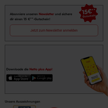
15€
**
Newsletter Anmeldung
Abonniere unseren
Newsletter
und sichere
Gutschein
dir einen 15 €**-Gutschein!
Jetzt zum Newsletter anmelden
Downloade die
Netto plus App!
Unsere Auszeichnungen