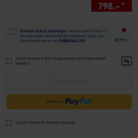
798.–
*
Sie
Rundum-Schutz hinzufügen.
Sichere dein Produkt 12
Monate gegen Unfallschäden, Diebstahl, Raub und
69,99 €
Garantiemängel ab mit
Gratis Versand & 30€ Filialgutschein auf diesen Artikel
Promotion "Gratis Versand &amp; 30€ Filialgutschein auf diesen Artikel 
erhalten!
Aktuell ausverkauft
Ja, ich möchte ein Altgerät abgeben.