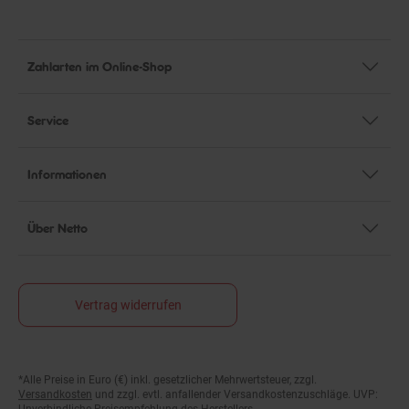
Zahlarten im Online-Shop
Service
Informationen
Über Netto
Vertrag widerrufen
*Alle Preise in Euro (€) inkl. gesetzlicher Mehrwertsteuer, zzgl.
Fußnoten
Versandkosten
und zzgl. evtl. anfallender Versandkostenzuschläge. UVP:
Unverbindliche Preisempfehlung des Herstellers.