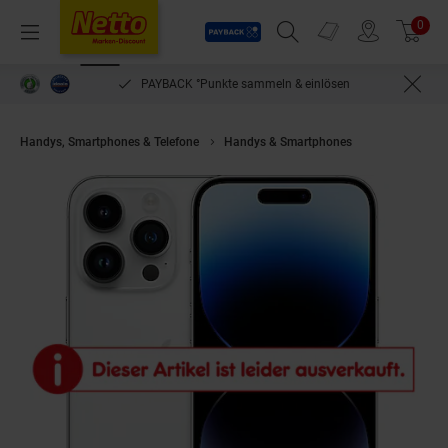
Payback
Prospekte
0
Arti
Menü
Suchfeld einblenden
Filiale finden
Warenkorb
PAYBACK °Punkte sammeln & einlösen
Handys, Smartphones & Telefone
Handys & Smartphones
Apple iPhone