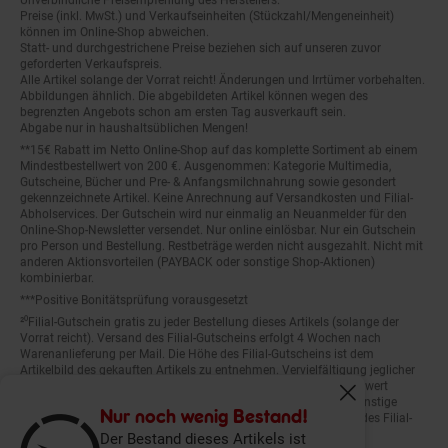
Preise (inkl. MwSt.) und Verkaufseinheiten (Stückzahl/Mengeneinheit)
können im Online-Shop abweichen.
Statt- und durchgestrichene Preise beziehen sich auf unseren zuvor
geforderten Verkaufspreis.
Alle Artikel solange der Vorrat reicht! Änderungen und Irrtümer vorbehalten.
Abbildungen ähnlich. Die abgebildeten Artikel können wegen des
begrenzten Angebots schon am ersten Tag ausverkauft sein.
Abgabe nur in haushaltsüblichen Mengen!
**15€ Rabatt im Netto Online-Shop auf das komplette Sortiment ab einem
Mindestbestellwert von 200 €. Ausgenommen: Kategorie Multimedia,
Gutscheine, Bücher und Pre- & Anfangsmilchnahrung sowie gesondert
gekennzeichnete Artikel. Keine Anrechnung auf Versandkosten und Filial-
Abholservices. Der Gutschein wird nur einmalig an Neuanmelder für den
Online-Shop-Newsletter versendet. Nur online einlösbar. Nur ein Gutschein
pro Person und Bestellung. Restbeträge werden nicht ausgezahlt. Nicht mit
anderen Aktionsvorteilen (PAYBACK oder sonstige Shop-Aktionen)
kombinierbar.
***Positive Bonitätsprüfung vorausgesetzt
²⁰Filial-Gutschein gratis zu jeder Bestellung dieses Artikels (solange der
Vorrat reicht). Versand des Filial-Gutscheins erfolgt 4 Wochen nach
Warenanlieferung per Mail. Die Höhe des Filial-Gutscheins ist dem
Artikelbild des gekauften Artikels zu entnehmen. Vervielfältigung jeglicher
Art nicht gestattet. Der Filial-Gutschein ist ohne Mindesteinkaufswert
einlösbar. Nicht mit anderen Aktionsvorteilen (PAYBACK oder sonstige
Fenster schliess
Shop-Aktionen) kombinierbar. Der jeweilige Gültigkeitszeitraum des Filial-
Nur noch wenig Bestand!
Gutscheins ist darauf vermerkt.
Der Bestand dieses Artikels ist