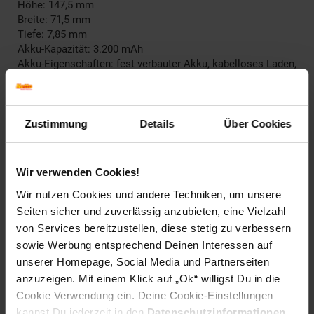
Höhe: 147,5 mm
Breite: 71,5 mm
Tiefe: 7,85 mm
Akku-Kapazität: 3.200 mAh
Akku-Eigenschaften: fest verbauter Akku, kabelloses Laden,
Schnellladefunktion
Sperrstatus: Frei ab Werk
Vertrag: Ohne Vertrag
Zustimmung
Details
Über Cookies
Wir verwenden Cookies!
Lieferumfang
Wir nutzen Cookies und andere Techniken, um unsere
Smartphone
Seiten sicher und zuverlässig anzubieten, eine Vielzahl
Ladekabel
von Services bereitzustellen, diese stetig zu verbessern
SIM-Nadel
sowie Werbung entsprechend Deinen Interessen auf
unserer Homepage, Social Media und Partnerseiten
Modellnummer kann aufgrund internationaler Geräte
anzuzeigen. Mit einem Klick auf „Ok“ willigst Du in die
abweichen
Cookie Verwendung ein. Deine Cookie-Einstellungen
kannst Du jederzeit in den
Datenschutzinformationen