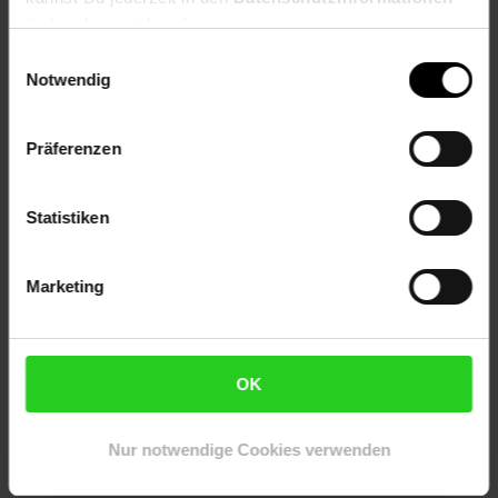
ändern bzw. widerrufen.
------------
Einwilligungsauswahl
Notwendig
*) 24 Monate Garantie/Gewährleistung - komplettes
Zubehör - mit jeder SIM-Karte nutzenbar - im Zuge der
Qualitäts-&Retourenkontrolle können vereinzelte Geräte
Präferenzen
bereits aktiviert sein! - Neuware/Lagerware/CPO vom
Hersteller/Händler
Statistiken
Artikelnummer: 2819071000
EAN: 0194253402398
Artikel gehört zur Kategorie:
Handys & Smartphones
Marketing
Bewertungen
OK
Nur notwendige Cookies verwenden
Versandinformationen