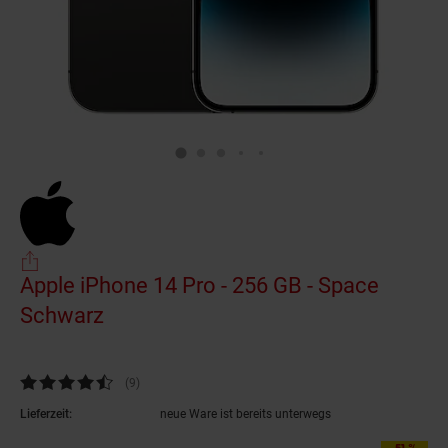
Apple iPhone 14 Pro - 256 GB - Space
Schwarz
(Produkt aktuell ausverkauft)
Kundenbewertung: 4,44 von 5 Sternen
(9
Kundenbewertungen
)
Lieferzeit:
neue Ware ist bereits unterwegs
-51 %