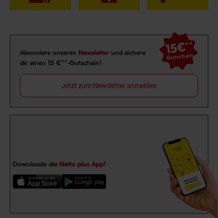
15€
**
Newsletter Anmeldung
Abonniere unseren
Newsletter
und sichere
Gutschein
dir einen 15 €**-Gutschein!
Jetzt zum Newsletter anmelden
Downloade die
Netto plus App!