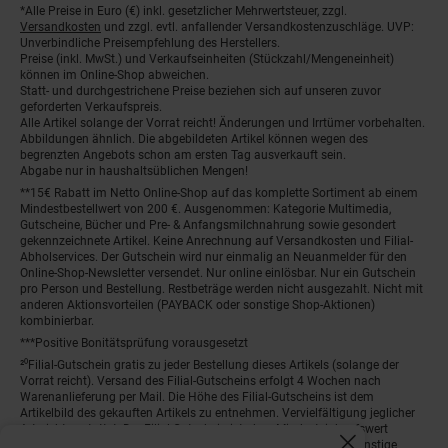
*Alle Preise in Euro (€) inkl. gesetzlicher Mehrwertsteuer, zzgl.
Fußnoten
Versandkosten
und zzgl. evtl. anfallender Versandkostenzuschläge. UVP:
Unverbindliche Preisempfehlung des Herstellers.
Preise (inkl. MwSt.) und Verkaufseinheiten (Stückzahl/Mengeneinheit)
können im Online-Shop abweichen.
Statt- und durchgestrichene Preise beziehen sich auf unseren zuvor
geforderten Verkaufspreis.
Alle Artikel solange der Vorrat reicht! Änderungen und Irrtümer vorbehalten.
Abbildungen ähnlich. Die abgebildeten Artikel können wegen des
begrenzten Angebots schon am ersten Tag ausverkauft sein.
Abgabe nur in haushaltsüblichen Mengen!
**15€ Rabatt im Netto Online-Shop auf das komplette Sortiment ab einem
Mindestbestellwert von 200 €. Ausgenommen: Kategorie Multimedia,
Gutscheine, Bücher und Pre- & Anfangsmilchnahrung sowie gesondert
gekennzeichnete Artikel. Keine Anrechnung auf Versandkosten und Filial-
Abholservices. Der Gutschein wird nur einmalig an Neuanmelder für den
Online-Shop-Newsletter versendet. Nur online einlösbar. Nur ein Gutschein
pro Person und Bestellung. Restbeträge werden nicht ausgezahlt. Nicht mit
anderen Aktionsvorteilen (PAYBACK oder sonstige Shop-Aktionen)
kombinierbar.
***Positive Bonitätsprüfung vorausgesetzt
²⁰Filial-Gutschein gratis zu jeder Bestellung dieses Artikels (solange der
Vorrat reicht). Versand des Filial-Gutscheins erfolgt 4 Wochen nach
Warenanlieferung per Mail. Die Höhe des Filial-Gutscheins ist dem
Artikelbild des gekauften Artikels zu entnehmen. Vervielfältigung jeglicher
Art nicht gestattet. Der Filial-Gutschein ist ohne Mindesteinkaufswert
einlösbar. Nicht mit anderen Aktionsvorteilen (PAYBACK oder sonstige