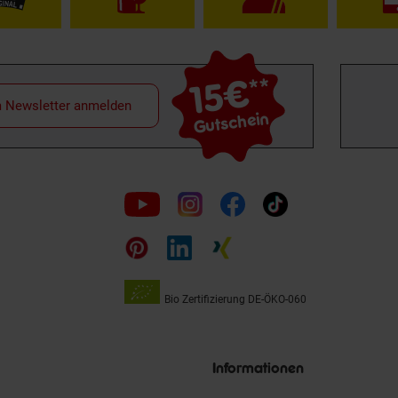
15€
**
m Newsletter anmelden
Gutschein
Folge
uns
auf
Bio Zertifizierung
DE-ÖKO-060
Unsere
Siegel
Informationen