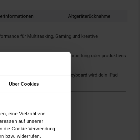
lerinformationen
Altgeräterücknahme
formance für Multitasking, Gaming und kreative
en – perfekt für Streaming, Bildbearbeitung oder produktives
cil (2. Gen)
und das neue
Magic Keyboard
wird dein iPad
Über Cookies
en, eine Vielzahl von
teressen auf unserer
 in die Cookie Verwendung
n bzw. widerrufen.