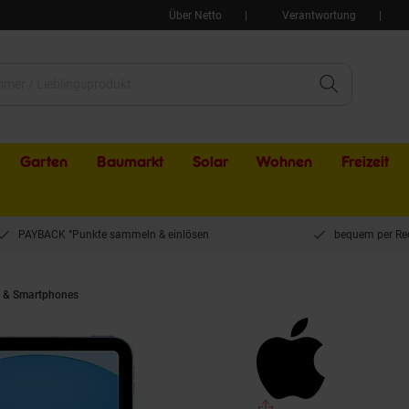
Über Netto
Verantwortung
Garten
Baumarkt
Solar
Wohnen
Freizeit
PAYBACK °Punkte sammeln & einlösen
bequem per Re
 & Smartphones
Apple 11" iPad 2025 - 128 GB - Wi-Fi - mit A16 Chip: Liquid R