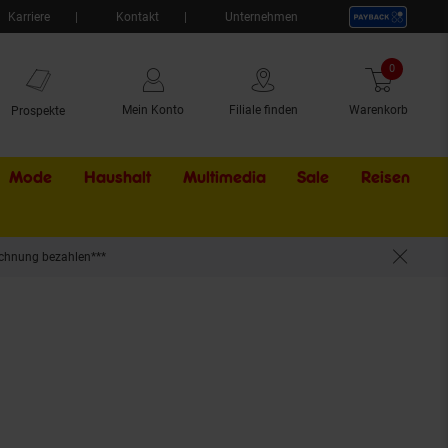
Karriere
Kontakt
Unternehmen
0
Artikel
Mein Konto
Filiale finden
Warenkorb
Prospekte
Mode
Haushalt
Multimedia
Sale
Externer Li
Reisen
chnung bezahlen***
etina Display, WLAN 6, 12 MP Front /12 MP Rückkamera, Touch ID, Batterie für den g