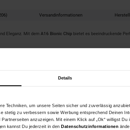
206)
Versandinformationen
Herstel
 und Eleganz. Mit dem
A16 Bionic Chip
bietet es beeindruckende Per
 P3-Farbraum sorgt für gestochen scharfe Bilder und lebendige Farb
e für den ganzen Tag
macht dich unabhängig von der Steckdose.
arfe Fotos und 4K-Videos. Mit
Touch ID
, Unterstützung für
Apple Pen
Details
e Techniken, um unsere Seiten sicher und zuverlässig anzubiet
ese stetig zu verbessern sowie Werbung entsprechend Deinen In
artnerseiten anzuzeigen. Mit einem Klick auf „Ok“ willigst Du
gen kannst Du jederzeit in den
Datenschutzinformationen
änder
d