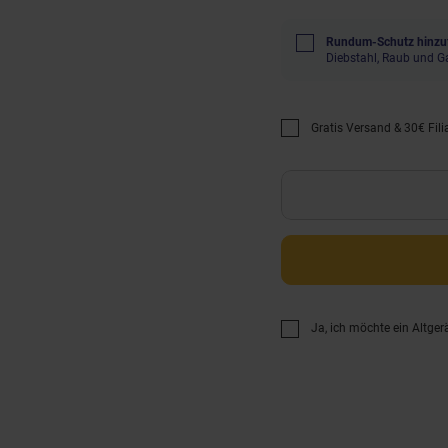
Rundum-Schutz hinzu
Diebstahl, Raub und G
Gratis Versand & 30€ Filia
Promotion "Gratis Versan
Ja, ich möchte ein Altger