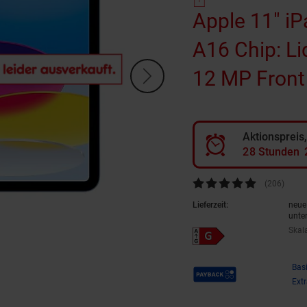
Apple 11" iP
A16 Chip: Li
12 MP Front
ID, Batterie
Aktionspreis,
Die Zeit läuf
Verfügbar in
2
8
Stunden
Kundenbewertung: 4,78 von 5 
(206
Kunde
)
Lieferzeit:
neue 
unte
Skal
Energieeffizienzklasse G auf Sk
Payback Punkte
Bas
Ext