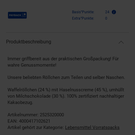
Payback Punkte
Basis°Punkte:
24
Extra°Punkte:
0
Produktbeschreibung
Immer griffbereit aus der praktischen Großpackung! Für
wahre Genussmomente!
Unsere beliebten Röllchen zum Teilen und selber Naschen.
Waffelröllchen (24 %) mit Haselnusscreme (45 %), umhüllt
von Milchschokolade (30 %). 100% zertifiziert nachhaltiger
Kakaobezug.
Artikelnummer: 2525320000
EAN: 4000417102621
Artikel gehört zur Kategorie:
Lebensmittel Vorratspacks