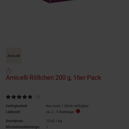
Amicelli Röllchen 200 g, 16er Pack
Kundenbewertung: 5 von 5 Sternen
(1
Kundenbewertungen
)
Verfügbarkeit:
Nur noch 1 Stück verfügbar
Lieferzeit:
ca. 2 - 3 Werktage
Grundpreis:
15.
62
/ kg
15,
62
€ pro Kilogramm
Mindestbestellmenge:
1