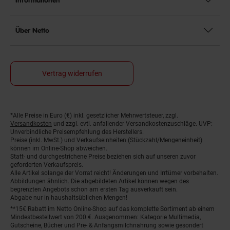
Über Netto
Vertrag widerrufen
*Alle Preise in Euro (€) inkl. gesetzlicher Mehrwertsteuer, zzgl.
Fußnoten
Versandkosten
und zzgl. evtl. anfallender Versandkostenzuschläge. UVP:
Unverbindliche Preisempfehlung des Herstellers.
Preise (inkl. MwSt.) und Verkaufseinheiten (Stückzahl/Mengeneinheit)
können im Online-Shop abweichen.
Statt- und durchgestrichene Preise beziehen sich auf unseren zuvor
geforderten Verkaufspreis.
Alle Artikel solange der Vorrat reicht! Änderungen und Irrtümer vorbehalten.
Abbildungen ähnlich. Die abgebildeten Artikel können wegen des
begrenzten Angebots schon am ersten Tag ausverkauft sein.
Abgabe nur in haushaltsüblichen Mengen!
**15€ Rabatt im Netto Online-Shop auf das komplette Sortiment ab einem
Mindestbestellwert von 200 €. Ausgenommen: Kategorie Multimedia,
Gutscheine, Bücher und Pre- & Anfangsmilchnahrung sowie gesondert