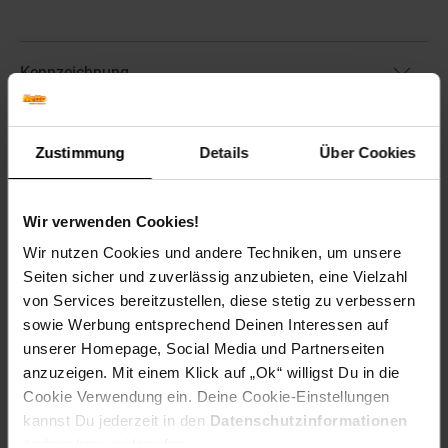
Kennzeichnung
Bewertungen
Zustimmung
Details
Über Cookies
Versandinformationen
Wir verwenden Cookies!
Wir nutzen Cookies und andere Techniken, um unsere
Herstellerinformationen
Seiten sicher und zuverlässig anzubieten, eine Vielzahl
von Services bereitzustellen, diese stetig zu verbessern
sowie Werbung entsprechend Deinen Interessen auf
unserer Homepage, Social Media und Partnerseiten
anzuzeigen. Mit einem Klick auf „Ok“ willigst Du in die
Fußzeile
Weitere Online-Angebote
Cookie Verwendung ein. Deine Cookie-Einstellungen
kannst Du jederzeit in den
Datenschutzinformationen
Netto Reisen
TV-Shop
Weinwelt
ändern bzw. widerrufen.