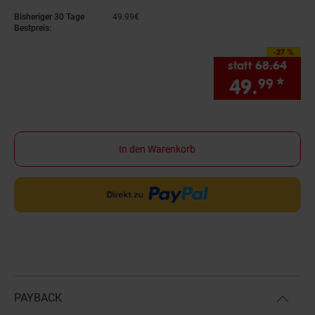
Bisheriger 30 Tage
49.
99
€
49,
99
€
Bestpreis:
-27 %
Sie Sparen 27 Prozen
statt
68.
64
Alter
49.
*
Sie
99
In den Warenkorb
PAYBACK