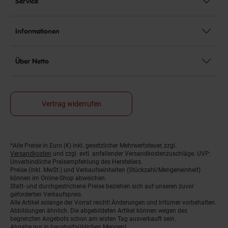
Service
Informationen
Über Netto
Vertrag widerrufen
*Alle Preise in Euro (€) inkl. gesetzlicher Mehrwertsteuer, zzgl.
Fußnoten
Versandkosten
und zzgl. evtl. anfallender Versandkostenzuschläge. UVP:
Unverbindliche Preisempfehlung des Herstellers.
Preise (inkl. MwSt.) und Verkaufseinheiten (Stückzahl/Mengeneinheit)
können im Online-Shop abweichen.
Statt- und durchgestrichene Preise beziehen sich auf unseren zuvor
geforderten Verkaufspreis.
Alle Artikel solange der Vorrat reicht! Änderungen und Irrtümer vorbehalten.
Abbildungen ähnlich. Die abgebildeten Artikel können wegen des
begrenzten Angebots schon am ersten Tag ausverkauft sein.
Abgabe nur in haushaltsüblichen Mengen!