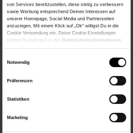
von Services bereitzustellen, diese stetig zu verbessern
Artikelnummer: 2154370000
sowie Werbung entsprechend Deinen Interessen auf
EAN: 5411188115540
unserer Homepage, Social Media und Partnerseiten
Artikel gehört zur Kategorie:
Milchersatz
anzuzeigen. Mit einem Klick auf „Ok“ willigst Du in die
Cookie Verwendung ein. Deine Cookie-Einstellungen
kannst Du jederzeit in den
Datenschutzinformationen
ändern bzw. widerrufen.
Kennzeichnung
Einwilligungsauswahl
Notwendig
Bewertungen
Präferenzen
Versandinformationen
Statistiken
Herstellerinformationen
Marketing
Fußzeile
Weitere Online-Angebote