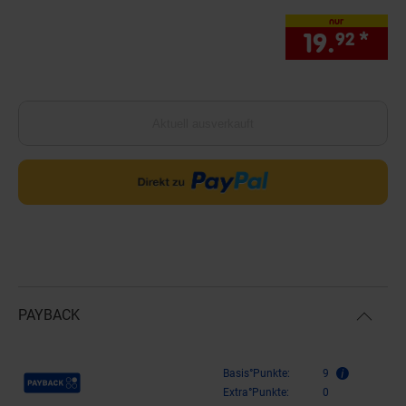
nur
19.
*
nur
92
Aktuell ausverkauft
PAYBACK
Payback Punkte
Basis°Punkte:
9
Extra°Punkte:
0