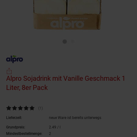
Alpro Sojadrink mit Vanille Geschmack 1
Liter, 8er Pack
(Produkt aktuell ausverkauft)
Kundenbewertung: 5 von 5 Sternen
(1
Kundenbewertungen
)
Lieferzeit:
neue Ware ist bereits unterwegs
Grundpreis:
2.
49
/ l
2,
49
€ pro Liter
Mindestbestellmenge:
2