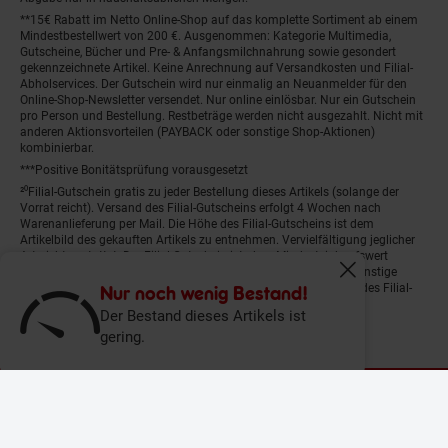
**15€ Rabatt im Netto Online-Shop auf das komplette Sortiment ab einem
Mindestbestellwert von 200 €. Ausgenommen: Kategorie Multimedia,
Gutscheine, Bücher und Pre- & Anfangsmilchnahrung sowie gesondert
gekennzeichnete Artikel. Keine Anrechnung auf Versandkosten und Filial-
Abholservices. Der Gutschein wird nur einmalig an Neuanmelder für den
Online-Shop-Newsletter versendet. Nur online einlösbar. Nur ein Gutschein
pro Person und Bestellung. Restbeträge werden nicht ausgezahlt. Nicht mit
anderen Aktionsvorteilen (PAYBACK oder sonstige Shop-Aktionen)
kombinierbar.
***Positive Bonitätsprüfung vorausgesetzt
²⁰Filial-Gutschein gratis zu jeder Bestellung dieses Artikels (solange der
Vorrat reicht). Versand des Filial-Gutscheins erfolgt 4 Wochen nach
Warenanlieferung per Mail. Die Höhe des Filial-Gutscheins ist dem
Artikelbild des gekauften Artikels zu entnehmen. Vervielfältigung jeglicher
Art nicht gestattet. Der Filial-Gutschein ist ohne Mindesteinkaufswert
einlösbar. Nicht mit anderen Aktionsvorteilen (PAYBACK oder sonstige
Fenster schliess
Shop-Aktionen) kombinierbar. Der jeweilige Gültigkeitszeitraum des Filial-
Nur noch wenig Bestand!
Gutscheins ist darauf vermerkt.
Der Bestand dieses Artikels ist
gering.
© Netto Marken-Discount Stiftung & Co. KG |
Kontakt
|
Datenschutz
|
Impressum