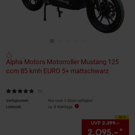
Alpha Motors Motorroller Mustang 125
ccm 85 kmh EURO 5+ mattschwarz
Kundenbewertung: 4,8 von 5 Sternen
(5
Kundenbewertungen
)
Verfügbarkeit:
Nur noch 5 Stück verfügbar
Lieferzeit:
ca. 8 Werktage
-12 %
Sie Sparen 12 Prozent,
UVP
2.399.–
UVP :
2.095.–
*
Si