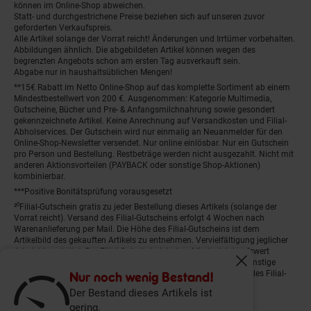
können im Online-Shop abweichen.
Statt- und durchgestrichene Preise beziehen sich auf unseren zuvor
geforderten Verkaufspreis.
Alle Artikel solange der Vorrat reicht! Änderungen und Irrtümer vorbehalten.
Abbildungen ähnlich. Die abgebildeten Artikel können wegen des
begrenzten Angebots schon am ersten Tag ausverkauft sein.
Abgabe nur in haushaltsüblichen Mengen!
**15€ Rabatt im Netto Online-Shop auf das komplette Sortiment ab einem
Mindestbestellwert von 200 €. Ausgenommen: Kategorie Multimedia,
Gutscheine, Bücher und Pre- & Anfangsmilchnahrung sowie gesondert
gekennzeichnete Artikel. Keine Anrechnung auf Versandkosten und Filial-
Abholservices. Der Gutschein wird nur einmalig an Neuanmelder für den
Online-Shop-Newsletter versendet. Nur online einlösbar. Nur ein Gutschein
pro Person und Bestellung. Restbeträge werden nicht ausgezahlt. Nicht mit
anderen Aktionsvorteilen (PAYBACK oder sonstige Shop-Aktionen)
kombinierbar.
***Positive Bonitätsprüfung vorausgesetzt
²⁰Filial-Gutschein gratis zu jeder Bestellung dieses Artikels (solange der
Vorrat reicht). Versand des Filial-Gutscheins erfolgt 4 Wochen nach
Warenanlieferung per Mail. Die Höhe des Filial-Gutscheins ist dem
Artikelbild des gekauften Artikels zu entnehmen. Vervielfältigung jeglicher
Art nicht gestattet. Der Filial-Gutschein ist ohne Mindesteinkaufswert
einlösbar. Nicht mit anderen Aktionsvorteilen (PAYBACK oder sonstige
Fenster schliess
Shop-Aktionen) kombinierbar. Der jeweilige Gültigkeitszeitraum des Filial-
Nur noch wenig Bestand!
Gutscheins ist darauf vermerkt.
Der Bestand dieses Artikels ist
gering.