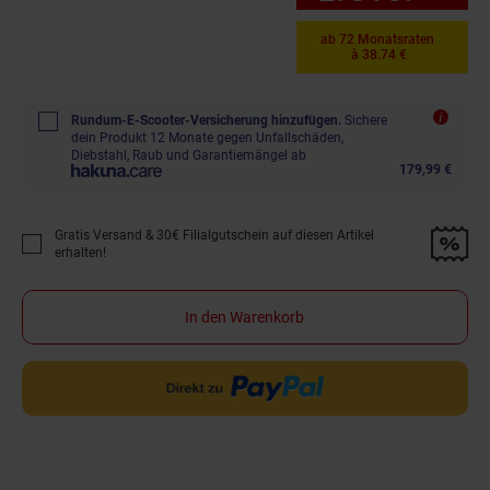
ab 72 Monatsraten
à 38.74 €
Rundum-E-Scooter-Versicherung hinzufügen.
Sichere
dein Produkt 12 Monate gegen Unfallschäden,
Diebstahl, Raub und Garantiemängel ab
179,99 €
Gratis Versand & 30€ Filialgutschein auf diesen Artikel
Promotion "Gratis Versand &amp; 30€ Filialgutschein auf diesen Artikel 
erhalten!
In den Warenkorb