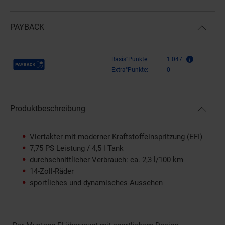
PAYBACK
Payback Punkte
Basis°Punkte:
1.047
Extra°Punkte:
0
Produktbeschreibung
Viertakter mit moderner Kraftstoffeinspritzung (EFI)
7,75 PS Leistung / 4,5 l Tank
durchschnittlicher Verbrauch: ca. 2,3 l/100 km
14-Zoll-Räder
sportliches und dynamisches Aussehen