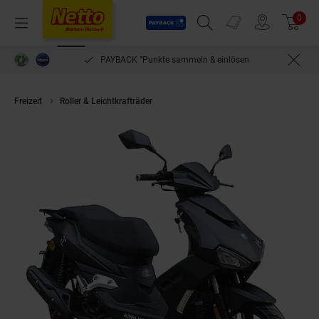
Payback
Prospekte
0
Arti
Menü
Suchfeld einblenden
Filiale finden
Warenkorb
PAYBACK °Punkte sammeln & einlösen
Freizeit
Roller & Leichtkrafträder
Alpha Motors Motorroller Mustang 1