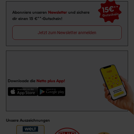
15€
**
Newsletter Anmeldung
Abonniere unseren
Newsletter
und sichere
Gutschein
dir einen 15 €**-Gutschein!
Jetzt zum Newsletter anmelden
Downloade die
Netto plus App!
Unsere Auszeichnungen