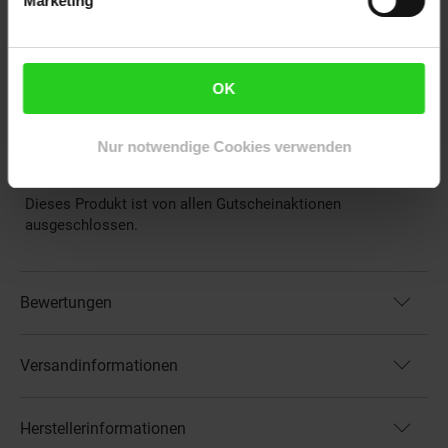
Marketing
Max. Zuladung: 140 kg
Lieferumfang:
mind. 2 Schlüssel, 2 Rückspiegel,
Benutzerhandbuch inkl. Wartungsplan, Werkzeug-Set
OK
Artikelnummer: 2232595000
EAN: 4250274100029
Nur notwendige Cookies verwenden
Artikel gehört zur Kategorie:
Roller & Leichtkrafträder
Dieses Produkt ist von allen Gutscheinaktionen
ausgeschlossen.
Bewertungen
Versandinformationen
Herstellerinformationen