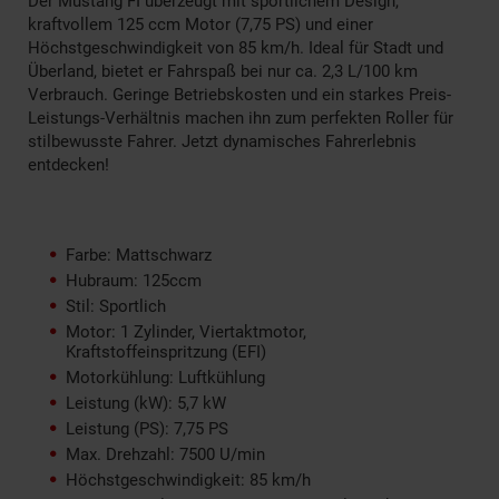
Der Mustang FI überzeugt mit sportlichem Design,
kraftvollem 125 ccm Motor (7,75 PS) und einer
Höchstgeschwindigkeit von 85 km/h. Ideal für Stadt und
Überland, bietet er Fahrspaß bei nur ca. 2,3 L/100 km
Verbrauch. Geringe Betriebskosten und ein starkes Preis-
Leistungs-Verhältnis machen ihn zum perfekten Roller für
stilbewusste Fahrer. Jetzt dynamisches Fahrerlebnis
entdecken!
Farbe: Mattschwarz
Hubraum: 125ccm
Stil: Sportlich
Motor: 1 Zylinder, Viertaktmotor,
Kraftstoffeinspritzung (EFI)
Motorkühlung: Luftkühlung
Leistung (kW): 5,7 kW
Leistung (PS): 7,75 PS
Max. Drehzahl: 7500 U/min
Höchstgeschwindigkeit: 85 km/h