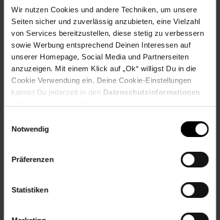
Auspuff: Sport-Auspuff
Wir nutzen Cookies und andere Techniken, um unsere
Material Rahmen: Stahlrohrrahmen
Seiten sicher und zuverlässig anzubieten, eine Vielzahl
Ständer: Haupt- und Seitenständer
von Services bereitzustellen, diese stetig zu verbessern
Nutzungsbereich: innerhalb StVZO, EU-
sowie Werbung entsprechend Deinen Interessen auf
Betriebserlaubnis
unserer Homepage, Social Media und Partnerseiten
Reflektoren: Seitenreflektoren, Heckreflektor
anzuzeigen. Mit einem Klick auf „Ok“ willigst Du in die
Spiegel: 2 Rückspiegel
Zulassung (Personen): 2 Personen
Cookie Verwendung ein. Deine Cookie-Einstellungen
Drosselbar: Nein
kannst Du jederzeit in den
Datenschutzinformationen
Sitzbankstaufach: Ja
ändern bzw. widerrufen.
Autobahn zugelassen: Ja
Einwilligungsauswahl
Helmhaken: Ja
Notwendig
Gepäckträger: Ja
Handschuhfach: Ja
Präferenzen
Maße (L x B x H): 192 x 65 x 117 cm
Sitzhöhe: 78 cm
Sitzbanklänge: 70 cm
Statistiken
Bodenfreiheit: 16 cm
Gewicht: 110 kg
Max. Gesamtgewicht: 250 kg