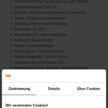
Durchschnittlicher Verbrauch: ca. 2,3 l/100 km
Emissionsklasse: Euro 5+
Getriebe: stufenlose Variomatik (Automatik)
Starter: Elektro- und Kickstarter
Zündung: elektronische Zündung
Tankinhalt: ca. 4,5 l
Bereifung: CST oder vergleichbar
Kraftstoff: Super 95 (E5)
Felgen: Aluminiumfelgen
Bereifungsart: Tubeless-Reifen
Reifen-/Radgröße: 120/70-14 Zoll
Leuchtmittel vorne/hinten: LED
Beleuchtung vorne: Abblend- und Fernlicht inkl.
Blinkeranlage
Beleuchtung hinten: Rück- und Bremslicht inkl.
Blinkeranlage
Batterie: 12 V/6 Ah
Zustimmung
Details
Über Cookies
Stoßdämpfer: 2 hydraulische Stoßdämpfer
Bremse vorne: Scheibenbremse
Bremse hinten: Scheibenbremse
Wir verwenden Cookies!