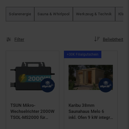
Solarenergie
Sauna & Whirlpool
Werkzeug & Technik
Klima
Sortierung
Sortierung:
Filter
Beliebtheit
Kampagnen
+30€ Filialgutschein
Artikel+30€
Filialgutschein
TSUN Mikro-
Karibu 38mm
Wechselrichter 2000W
Saunahaus Melo 6
TSOL-MS2000 für
inkl. Ofen 9 kW integr.
Balkonkraftwerk, IP67
Strg