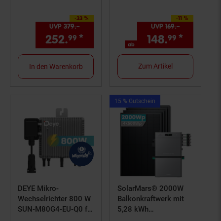
abschließbarem Fach |
300 kg Tragkraft
-33 %
-11 %
Sie Sparen 33 Prozent,
Sie Sparen 11 Prozent,
UVP
379.–
UVP : 379,–€
UVP
169.–
UVP : 169,–
252.
*
Aktueller Preis: 252,
148.
*
ab 148,
€ St
99
99
99
ab
Zum Artikel
In den Warenkorb
Kampagnen
15 % Gutschein
Artikel15
%
Gutschein
DEYE Mikro-
SolarMars® 2000W
Wechselrichter 800 W
Balkonkraftwerk mit
SUN-M80G4-EU-Q0 für
5,28 kWh
Balkonkraftwerk, IP67
Speicher,Zendure