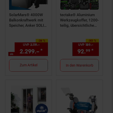
SolarMars® 4000W
tectake® Aluminium
Balkonkraftwerk mit
Werkzeugkoffer, 1200-
Speicher, Anker SOLIX
teilig, übersichtliche
Solarbank 4 E5000
Anordnung auf 4
Pro,5kWh - Ohne
Ebenen, mit Klappgriff
-26 %
-50 %
Halterung
Sie Sparen 26 Prozent,
und Teleskopgriff
Sie Sparen 50 Prozent,
UVP
3.119.–
UVP : 3119,–€
UVP
189.–
UVP : 189,
2.299.–
*
ab 2299,–€ Sternchen Fußn
92.
*
Aktuell
99
ab
Zum Artikel
In den Warenkorb