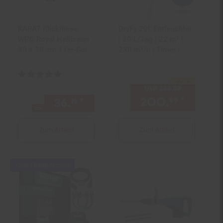
KARAT Klickfliese
DryFy 20L Entfeuchter
WPC Royal Hellbraun
| 20 L/Tag | 22 m² |
30 x 30 cm 11er-Set
230 m³/h | Timer |
Wassertank | mobil
Weiß 20l/24h
Kundenbewertung: 5 von 5 Sternen
-30 %
Sie Sparen 30 Prozent,
UVP
288.
99
UVP : 288,
9
200.
*
Aktuell
36.
*
ab 36,
€ Sternchen Fußno
99
19
19
ab
Zum Artikel
Zum Artikel
Kampagnen
+30€ Filialgutschein
Artikel+30€
Filialgutschein