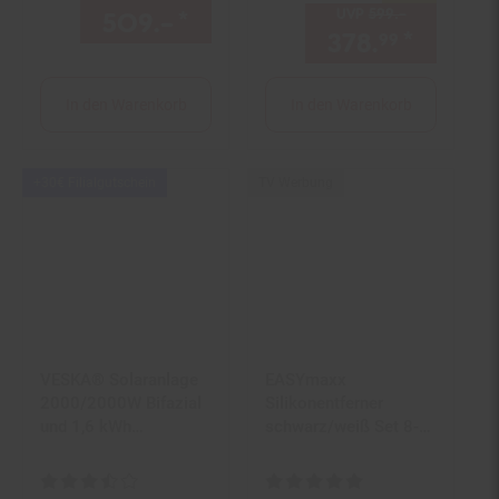
erweiterbar
UVP
599.–
UVP : 599,–
509.–
*
Aktueller Preis: 509,–€ S
378.
*
Aktuell
99
In den Warenkorb
In den Warenkorb
Kampagnen
+30€ Filialgutschein
TV Werbung
Artikel+30€
Filialgutschein
VESKA® Solaranlage
EASYmaxx
2000/2000W Bifazial
Silikonentferner
und 1,6 kWh
schwarz/weiß Set 8-
Batteriespeicher
tlg.
Kundenbewertung: 3,33 von 5 Sternen
Kundenbewertung: 5 von 5 Ster