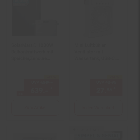
SolarMars® 1000W
Mini Luftkühler
Balkonkraftwerk mit
Ventilator mit
Speicher,Zendure
Wassertank, USB-C,
SolarFlow 800 Plus -
LED und Timer
Ohne Halterung
-47 %
-34 %
Sie Sparen 47 Prozent,
Sie Sparen 34 Prozent,
UVP
1.219.–
UVP : 1219,–€
UVP
42.
95
UVP : 42,
9
639.–
*
ab 639,–€ Sternchen Fußno
27.
*
Aktuell
95
ab
Zum Artikel
In den Warenkorb
Höhle der Löwen