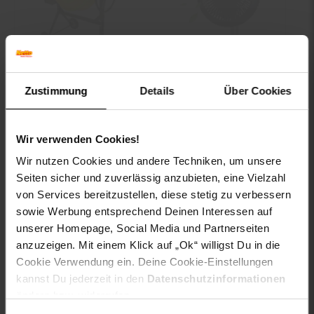
Güde GBM 160
Zilan Akku
Zustimmung
Details
Über Cookies
Betonmischer
Tischventilator 4000
mAh Akku 4
Geschwindigkeitsstufe
Kundenbewertung: 4,67 von 5 Sternen
n
Wir verwenden Cookies!
-20 %
Sie Sparen 20 Prozent,
Wir nutzen Cookies und andere Techniken, um unsere
-39 %
Sie Sparen 39 Prozent,
UVP
49.
90
UVP : 49,
9
UVP
459.–
UVP : 459,–€
Seiten sicher und zuverlässig anzubieten, eine Vielzahl
39.
*
Aktuell
90
279.
*
Aktueller Preis: 279,
€ St
99
99
von Services bereitzustellen, diese stetig zu verbessern
sowie Werbung entsprechend Deinen Interessen auf
unserer Homepage, Social Media und Partnerseiten
In den Warenkorb
In den Warenkorb
anzuzeigen. Mit einem Klick auf „Ok“ willigst Du in die
Cookie Verwendung ein. Deine Cookie-Einstellungen
kannst Du jederzeit in den
Datenschutzinformationen
Kampagnen
Kampagnen
15 % Gutschein
+30€ Filialgutschein
Artikel15
Artikel+30€
ändern bzw. widerrufen.
%
Filialgutschein
Gutschein