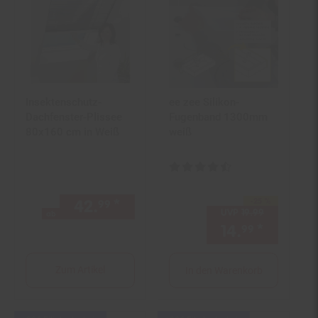
Insektenschutz-
ee zee Silikon-
Dachfenster-Plissee
Fugenband 1300mm
80x160 cm in Weiß
weiß
Kundenbewertung: 4,43 von 5 S
42.
*
ab 42,
€ Sternchen Fußno
-25 %
Sie Sparen 25 Prozent,
99
99
UVP
19.
99
UVP : 19,
99
ab
14.
*
Aktuell
99
Zum Artikel
In den Warenkorb