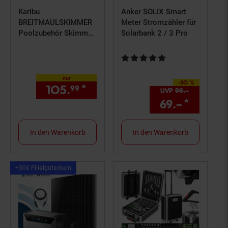
Karibu
Anker SOLIX Smart
BREITMAULSKIMMER
Meter Stromzähler für
Poolzubehör Skimmer
Solarbank 2 / 3 Pro
Überlauföffnung
Kundenbewertung: 5 von 5 Ster
nur
-30 %
Sie Sparen 30 Prozent,
105.
*
nur 105,
€ Sternchen Fuß
99
99
UVP
99.–
UVP : 99,–
69.–
*
Aktuell
In den Warenkorb
In den Warenkorb
Kampagnen
+30€ Filialgutschein
Artikel+30€
Filialgutschein