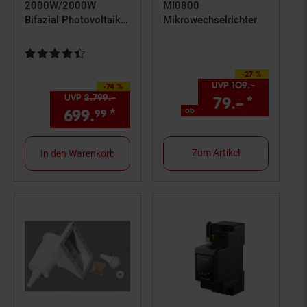
2000W/2000W
MI0800
Bifazial Photovoltaik
Mikrowechselrichter
Solaranlage WIFI
Smarte Mini-PV
Kundenbewertung: 4,51 von 5 Sternen
Anlage
-27 %
Sie Sparen 27 Prozent,
UVP
109.–
UVP : 109,
-74 %
Sie Sparen 74 Prozent,
UVP
2.799.–
UVP : 2799,–€
79.–
*
ab 79,–
ab
699.
*
Aktueller Preis: 699,
€ St
99
99
Zum Artikel
In den Warenkorb