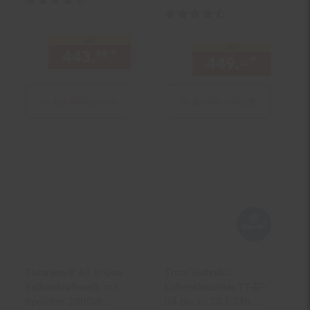
ASTRO-E 800 Watt
Kundenbewertung: 4,68 von 5 S
Wechselrichter,
Solaranlage
nur
nur
443.
*
nur 443,
€ Sternchen Fuß
Komplettset, 4x460W
99
99
449.–
*
nur 44
N-Type Glas-Glas
Bifacial Solarmodule,
5m Kabel, 4x2.5m
In den Warenkorb
In den Warenkorb
Solarkabel
Solarway® All In One
TroniTechnik®
Balkonkraftwerk mit
Luftentfeuchter TT-EF-
Speicher 2000W
04 bis zu 20 l/24h