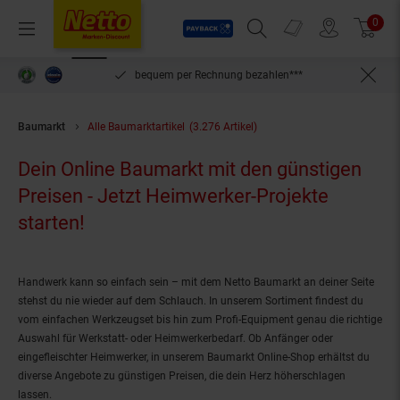
Payback
Prospekte
0
Arti
Menü
Suchfeld einblenden
Filiale finden
Warenkorb
inlösen
bequem per Rechnung bezahlen***
Baumarkt
Alle Baumarktartikel
(3.276 Artikel)
Dein Online Baumarkt mit den günstigen
Preisen - Jetzt Heimwerker-Projekte
starten!
Handwerk kann so einfach sein – mit dem Netto Baumarkt an deiner Seite
stehst du nie wieder auf dem Schlauch. In unserem Sortiment findest du
vom einfachen Werkzeugset bis hin zum Profi-Equipment genau die richtige
Auswahl für Werkstatt- oder Heimwerkerbedarf. Ob Anfänger oder
eingefleischter Heimwerker, in unserem Baumarkt Online-Shop erhältst du
diverse Angebote zu günstigen Preisen, die dein Herz höherschlagen
lassen.