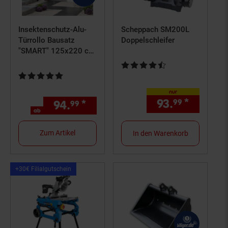
Insektenschutz-Alu-
Scheppach SM200L
Türrollo Bausatz
Doppelschleifer
"SMART" 125x220 cm
in Weiß
Kundenbewertung: 4,4 von 5 St
Kundenbewertung: 5 von 5 Sternen
nur
93.
*
nur 93,
99
94.
*
ab 94,
€ Sternchen Fußno
99
99
ab
Zum Artikel
In den Warenkorb
Kampagnen
+30€ Filialgutschein
Artikel+30€
Filialgutschein