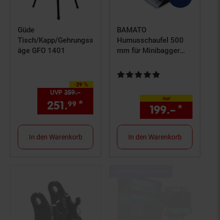
Güde
BAMATO
Tisch/Kapp/Gehrungss
Humusschaufel 500
äge GFO 1401
mm für Minibagger
MIB-600
Kundenbewertung: 5 von 5 Ster
-29 %
Sie Sparen 29 Prozent,
UVP
359.–
UVP : 359,–€
nur
251.
*
Aktueller Preis: 251,
€ St
99
99
199.–
*
nur 19
In den Warenkorb
In den Warenkorb
Kampagnen
+30€ Filialgutschein
Artikel+30€
Filialgutschein