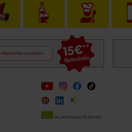
15€
**
m Newsletter anmelden
Gutschein
Folge
uns
auf
Bio Zertifizierung
DE-ÖKO-060
Unsere
Siegel