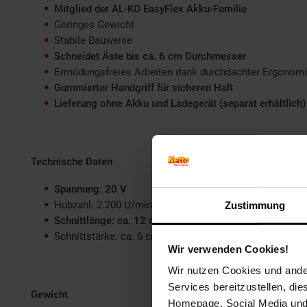
Mitglied der AL-KO EasyFlex Akku-Familie
Geringes Gewicht
Stabile Bauweise
Schneidet Äste bis ca. 6 cm Durchmesser
Ermüdungsfreies Arbeiten dank durchdachter Ergonom
Gummierter Handgriff für sicheren Halt
Lieferung ohne Akku und Ladegerät (separat erhältlich)
Technische Daten
Spannung: 20 V
Hubzahl: 2.200 U/min
Zustimmung
Schnittlänge: ca. 12 cm
Schnittstärke: ca. 6 cm
Wir verwenden Cookies!
Wir nutzen Cookies und ander
Services bereitzustellen, di
Gewicht
Homepage, Social Media und P