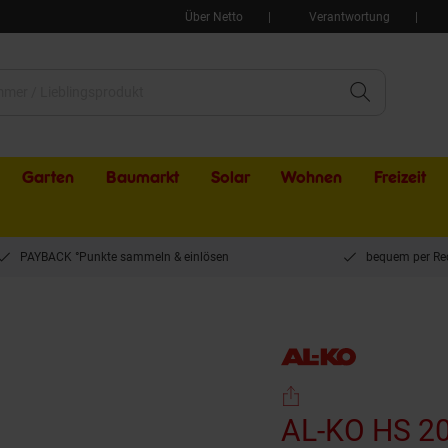
Über Netto
Verantwortung
Garten
Baumarkt
Solar
Wohnen
Freizeit
PAYBACK °Punkte sammeln & einlösen
bequem per Re
AL-KO HS 2015 Akku-Astsäge EasyFlex
AL-KO HS 20