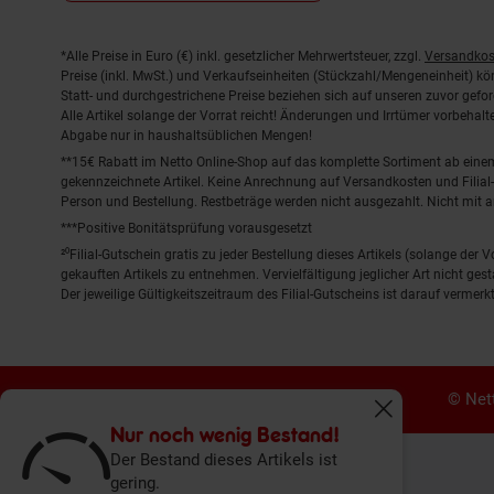
Fußnoten
*Alle Preise in Euro (€) inkl. gesetzlicher Mehrwertsteuer, zzgl.
Versandkos
Preise (inkl. MwSt.) und Verkaufseinheiten (Stückzahl/Mengeneinheit) k
Statt- und durchgestrichene Preise beziehen sich auf unseren zuvor gefor
Alle Artikel solange der Vorrat reicht! Änderungen und Irrtümer vorbeha
Abgabe nur in haushaltsüblichen Mengen!
**15€ Rabatt im Netto Online-Shop auf das komplette Sortiment ab ein
gekennzeichnete Artikel. Keine Anrechnung auf Versandkosten und Filial-
Person und Bestellung. Restbeträge werden nicht ausgezahlt. Nicht mit 
***Positive Bonitätsprüfung vorausgesetzt
²⁰Filial-Gutschein gratis zu jeder Bestellung dieses Artikels (solange der
gekauften Artikels zu entnehmen. Vervielfältigung jeglicher Art nicht ge
Der jeweilige Gültigkeitszeitraum des Filial-Gutscheins ist darauf vermerkt
© Nett
Fenster schliess
Nur noch wenig Bestand!
Der Bestand dieses Artikels ist
gering.