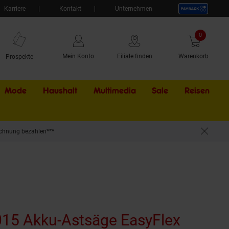
Karriere
Kontakt
Unternehmen
0
Artikel
Mein Konto
Filiale finden
Warenkorb
Prospekte
Mode
Haushalt
Multimedia
Sale
Externer Li
Reisen
chnung bezahlen***
15 Akku-Astsäge EasyFlex