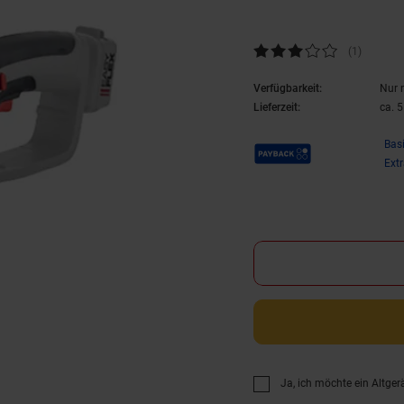
Kundenbewertung: 3 von 5 Ste
(1
Kundenb
)
Verfügbarkeit:
Nur 
Lieferzeit:
ca. 
Payback Punkte
Bas
Ext
Ja, ich möchte ein Altger