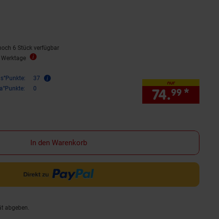
rnen
ewertungen
noch 6 Stück verfügbar
5 Werktage
is°Punkte:
37
nur
ra°Punkte:
0
74.
*
nur 
99
In den Warenkorb
ät abgeben.