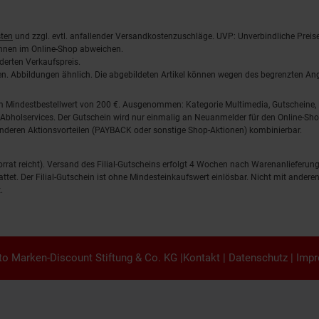
ten
und zzgl. evtl. anfallender Versandkostenzuschläge. UVP: Unverbindliche Preis
önnen im Online-Shop abweichen.
derten Verkaufspreis.
lten. Abbildungen ähnlich. Die abgebildeten Artikel können wegen des begrenzten A
em Mindestbestellwert von 200 €. Ausgenommen: Kategorie Multimedia, Gutscheine
Abholservices. Der Gutschein wird nur einmalig an Neuanmelder für den Online-Shop
anderen Aktionsvorteilen (PAYBACK oder sonstige Shop-Aktionen) kombinierbar.
 Vorrat reicht). Versand des Filial-Gutscheins erfolgt 4 Wochen nach Warenanlieferung
stattet. Der Filial-Gutschein ist ohne Mindesteinkaufswert einlösbar. Nicht mit and
.
o Marken-Discount Stiftung & Co. KG |
Kontakt
|
Datenschutz
|
Imp
en.