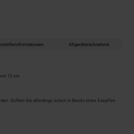
rstellerinformationen
Altgeräterücknahme
von 12 cm.
en. Sollten Sie allerdings schon in Besitz eines EasyFlex