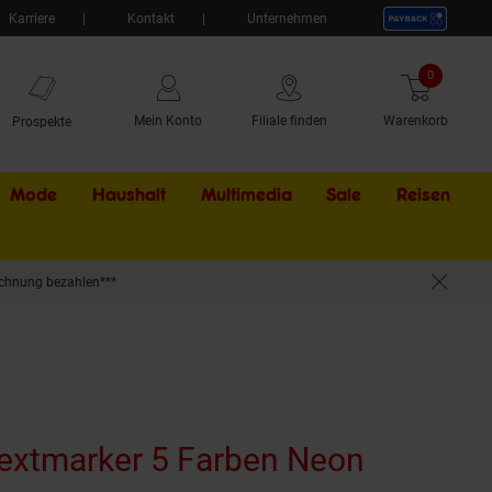
Karriere
Kontakt
Unternehmen
0
Artikel
Mein Konto
Filiale finden
Warenkorb
Prospekte
Mode
Haushalt
Multimedia
Sale
Externer Li
Reisen
chnung bezahlen***
extmarker 5 Farben Neon