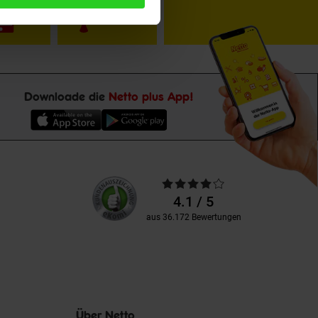
Downloade die
Netto plus App!
Unsere
Durchschnittliche
Kundenbewertungen
Bewertungen
4.1 / 5
aus 36.172 Bewertungen
Über Netto