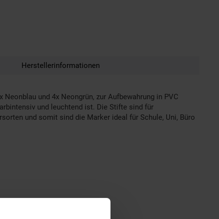
Herstellerinformationen
 4x Neonblau und 4x Neongrün, zur Aufbewahrung in PVC
rbintensiv und leuchtend ist. Die Stifte sind für
rsorten und somit sind die Marker ideal für Schule, Uni, Büro