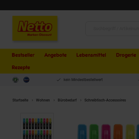
Schließen
Suche:
Bestseller
Angebote
Lebensmittel
Drogerie
Rezepte
kein Mindestbestellwert
Startseite
Wohnen
Bürobedarf
Schreibtisch-Accessoires
20x