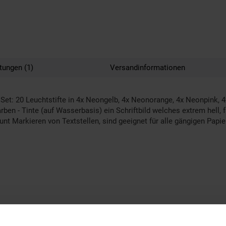
tungen (1)
Versandinformationen
 Set: 20 Leuchtstifte in 4x Neongelb, 4x Neonorange, 4x Neonpink,
rben - Tinte (auf Wasserbasis) ein Schriftbild welches extrem hell, fa
unt Markieren von Textstellen, sind geeignet für alle gängigen Papie