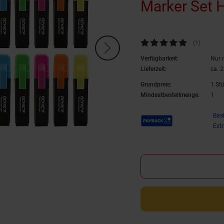
Marker Set H
Kundenbewertung: 5 von 5 Ste
(1
Kundenb
)
Verfügbarkeit:
Nur 
Lieferzeit:
ca. 
Grundpreis:
1 St
Mindestbestellmenge:
1
Payback Punkte
Bas
Ext