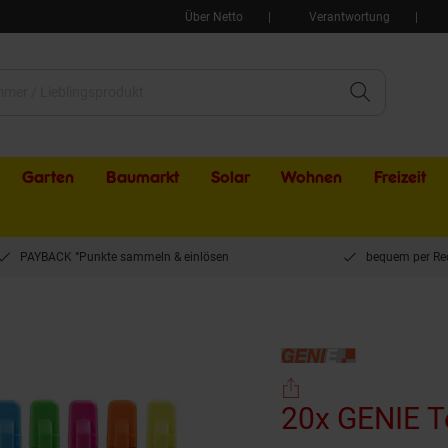
Über Netto
Verantwortung
Garten
Baumarkt
Solar
Wohnen
Freizeit
PAYBACK °Punkte sammeln & einlösen
bequem per Re
 GENIE Textmarker 5 Farben Neon Marker Set Highlighter Stifte Leuchtmarker
20x GENIE T