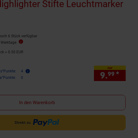
ighlighter Stifte Leuchtmarker
rnen
ewertungen
noch 6 Stück verfügbar
2 Werktage
ück = 0.50 EUR
nur
is°Punkte:
4
9.
*
nur 
99
ra°Punkte:
0
In den Warenkorb