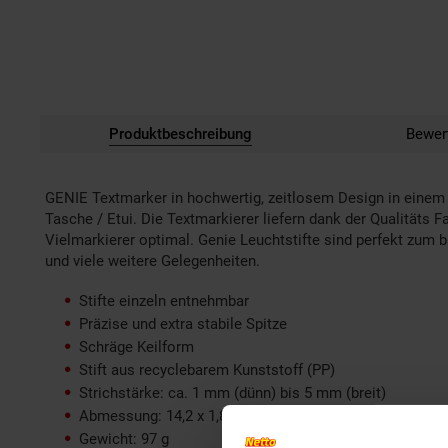
Produktbeschreibung
Bewer
GENIE Textmarker in hochwertig, zeitlosem Design in einem
Tasche / Etui. Die Textmarkierer liefern dank der Qualitäts Fa
Vielmarkierer optimal. Genie Leuchtstifte sind perfekt zum b
und viele weitere Gelegenheiten.
Stifte einzeln entnehmbar
Präzise und extra stabile Spitze
Schräge Keilform
Stift aus recyclebarem Kunststoff (PP)
Strichstärke: ca. 1 mm (dünn) bis 5 mm (breit)
Abmessung: 14,2 x 1,8 x 15,7 cm
Gewicht: 97 g