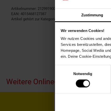
Artikelnummer: 2129919000
EAN: 4015468127387
Zustimmung
Artikel gehört zur Kategorie:
Schreibtisch-Accessoires
Wir verwenden Cookies!
Wir nutzen Cookies und ander
Services bereitzustellen, di
Homepage, Social Media und P
ein. Deine Cookie-Einstellun
Fußzeile
Einwilligungsauswahl
Notwendig
Weitere Online-Angebote
Netto Reisen
TV-