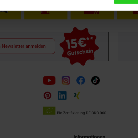
15€
**
m Newsletter anmelden
Gutschein
Folge
uns
auf
Bio Zertifizierung
DE-ÖKO-060
Unsere
Siegel
Informationen