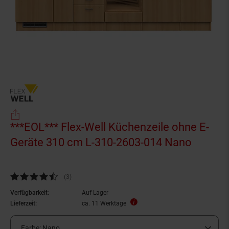
***EOL*** Flex-Well Küchenzeile ohne E-
Geräte 310 cm L-310-2603-014 Nano
Kundenbewertung: 4,33 von 5 Sternen
(3
Kundenbewertungen
)
Verfügbarkeit:
Auf Lager
Lieferzeit:
ca. 11 Werktage
Farbe:
Nano