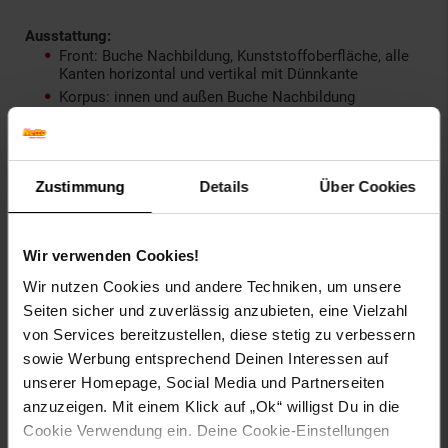
Ausstattung:
Front: Buche Nachbildung, Kunststoffoberfläche, alle
Kanten horizontal und vertikal mit Dünnkante
Korpus: innen und außen Buche Nachbildung
Arbeitsplatte in Beige meliert durchgehend ohne
Ausschnitt
Arbeitsplatte 28 mm stark
Arbeitshöhe 85 cm
Zustimmung
Details
Über Cookies
Sockel 136 mm in Buche Nachbildung
Griff: Bügelgriff KST edelstahlfarbig, Bohrabstand: 64
mm
Wir verwenden Cookies!
Montageanleitung im Paket
Wir nutzen Cookies und andere Techniken, um unsere
Türanschläge wechselbar
Seiten sicher und zuverlässig anzubieten, eine Vielzahl
Küche auch spiegelbildlich montierbar
von Services bereitzustellen, diese stetig zu verbessern
Gesamtmaße: B 310 x H 200 x T 60 cm
sowie Werbung entsprechend Deinen Interessen auf
unserer Homepage, Social Media und Partnerseiten
anzuzeigen. Mit einem Klick auf „Ok“ willigst Du in die
Bitte beachten Sie:
Cookie Verwendung ein. Deine Cookie-Einstellungen
Die Lieferung wird telefonisch oder per Mail avisiert.