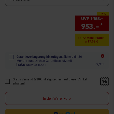
-17 %
Sie Sparen 17 Prozent
UVP
1.153.–
UVP 
953.–
*
Sie
ab 72 Monatsraten
à 17.62 €
Garantieverlängerung hinzufügen.
Sichere dir 36
Monate zusätzlichen Garantieschutz mit
99,99 €
Gratis Versand & 30€ Filialgutschein auf diesen Artikel
Promotion "Gratis Versand &amp; 30€ Filialgutschein auf diesen Artikel 
erhalten!
In den Warenkorb