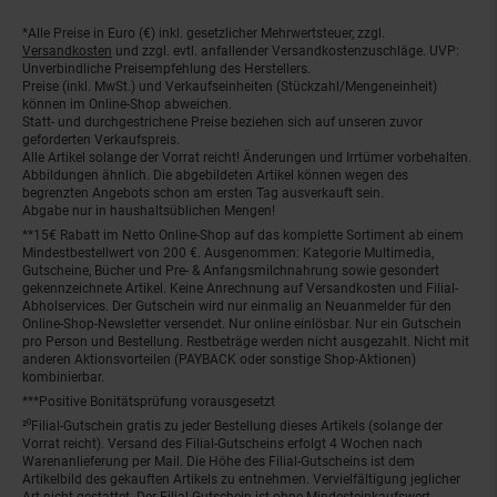
*Alle Preise in Euro (€) inkl. gesetzlicher Mehrwertsteuer, zzgl.
Fußnoten
Versandkosten
und zzgl. evtl. anfallender Versandkostenzuschläge. UVP:
Unverbindliche Preisempfehlung des Herstellers.
Preise (inkl. MwSt.) und Verkaufseinheiten (Stückzahl/Mengeneinheit)
können im Online-Shop abweichen.
Statt- und durchgestrichene Preise beziehen sich auf unseren zuvor
geforderten Verkaufspreis.
Alle Artikel solange der Vorrat reicht! Änderungen und Irrtümer vorbehalten.
Abbildungen ähnlich. Die abgebildeten Artikel können wegen des
begrenzten Angebots schon am ersten Tag ausverkauft sein.
Abgabe nur in haushaltsüblichen Mengen!
**15€ Rabatt im Netto Online-Shop auf das komplette Sortiment ab einem
Mindestbestellwert von 200 €. Ausgenommen: Kategorie Multimedia,
Gutscheine, Bücher und Pre- & Anfangsmilchnahrung sowie gesondert
gekennzeichnete Artikel. Keine Anrechnung auf Versandkosten und Filial-
Abholservices. Der Gutschein wird nur einmalig an Neuanmelder für den
Online-Shop-Newsletter versendet. Nur online einlösbar. Nur ein Gutschein
pro Person und Bestellung. Restbeträge werden nicht ausgezahlt. Nicht mit
anderen Aktionsvorteilen (PAYBACK oder sonstige Shop-Aktionen)
kombinierbar.
***Positive Bonitätsprüfung vorausgesetzt
²⁰Filial-Gutschein gratis zu jeder Bestellung dieses Artikels (solange der
Vorrat reicht). Versand des Filial-Gutscheins erfolgt 4 Wochen nach
Warenanlieferung per Mail. Die Höhe des Filial-Gutscheins ist dem
Artikelbild des gekauften Artikels zu entnehmen. Vervielfältigung jeglicher
Art nicht gestattet. Der Filial-Gutschein ist ohne Mindesteinkaufswert