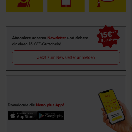
15€
**
Newsletter Anmeldung
Abonniere unseren
Newsletter
und sichere
Gutschein
dir einen 15 €**-Gutschein!
Jetzt zum Newsletter anmelden
Downloade die
Netto plus App!