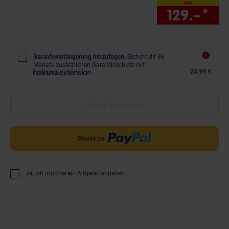
nur
129.–
*
nur
Garantieverlängerung hinzufügen.
Sichere dir 36
Monate zusätzlichen Garantieschutz mit
24,99 €
Aktuell ausverkauft
Ja, ich möchte ein Altgerät abgeben.