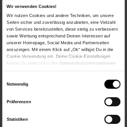
ein intensives Aroma• Temperaturkontrolle zwischen 92
Wir verwenden Cookies!
und 96 °C für optimalen Geschmack• Hochwertige
Wir nutzen Cookies und andere Techniken, um unsere
Edelstahl-Thermokanne hält den Kaffee lange warm•
Seiten sicher und zuverlässig anzubieten, eine Vielzahl
Einfache Reinigung dank 3-in-1-EntkalkerfunktionMit der
von Services bereitzustellen, diese stetig zu verbessern
ZWILLING Enfinigy Filterkaffeemaschine genießen Sie jeden
Tag frischen, aromatischen Kaffee in höchster Qualität. Die
sowie Werbung entsprechend Deinen Interessen auf
Kombination aus innovativen Funktionen, langlebiger
unserer Homepage, Social Media und Partnerseiten
Verarbeitung und stilvollem Design macht diese
anzuzeigen. Mit einem Klick auf „Ok“ willigst Du in die
Kaffeemaschine zu einer perfekten Wahl für anspruchsvolle
Cookie Verwendung ein. Deine Cookie-Einstellungen
Kaffeeliebhaber.LieferumfangKaffeemaschine,
kannst Du jederzeit in den
Datenschutzinformationen
Benutzerhandbuch, Entkalker
ändern bzw. widerrufen.
Artikelnummer: 3096954000
Einwilligungsauswahl
EAN: 4009839655548
Notwendig
Artikel gehört zur Kategorie:
Kaffeemaschinen
Präferenzen
Versandinformationen
Statistiken