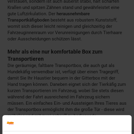
verstauen, sondern ist auch äußerst stabil, hält scharfen
Krallen und spitzen Zähnen stand und gewährleistet eine
gute Luftzirkulation. Der
herausnehmbare
Transportkäfigboden
besteht aus robustem Kunststoff,
womit sich dieser leicht reinigen und gleichzeitig der
Fahrzeuginnenraum vor Verunreinigungen durch Tierhaare
oder Ausscheidungen schützen lässt.
Mehr als eine nur komfortable Box zum
Transportieren
Die geräumige, faltbare Transportbox, die auch gut als
Hundekäfig verwendbar ist, verfügt über einen Tragegriff,
damit Sie Ihr Haustier bequem in der Gitterbox mit der
Hand tragen können. Daneben eignet sich der Tierkäfig zum
kurzen Transportieren im Fahrzeug, wobei Sie stets diesen
während der Fahrt ausreichend im Fahrzeug sichern
müssen. Ein einfaches Ein- und Aussteigen Ihres Tieres aus
der Transportbox ermöglicht ihm die große Tür - diese wird
mühelos und mit zwei schnell zu bedienende
Sicherheitsverriegelungen
zuverlässig verschlossen. Mit
kuscheliger Liegedecke oder rutschfestem Kissen und