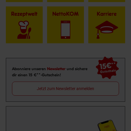
Rezeptwelt
NettoKOM
Karriere
15€
**
Newsletter Anmeldung
Abonniere unseren
Newsletter
und sichere
Gutschein
dir einen 15 €**-Gutschein!
Jetzt zum Newsletter anmelden