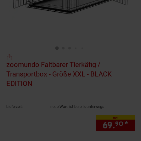
zoomundo Faltbarer Tierkäfig /
Transportbox - Größe XXL - BLACK
EDITION
(Produkt aktuell ausverkauft)
Lieferzeit:
neue Ware ist bereits unterwegs
nur
69.
*
nur
90