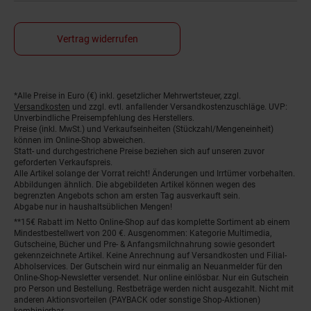
Vertrag widerrufen
*Alle Preise in Euro (€) inkl. gesetzlicher Mehrwertsteuer, zzgl.
Fußnoten
Versandkosten
und zzgl. evtl. anfallender Versandkostenzuschläge. UVP:
Unverbindliche Preisempfehlung des Herstellers.
Preise (inkl. MwSt.) und Verkaufseinheiten (Stückzahl/Mengeneinheit)
können im Online-Shop abweichen.
Statt- und durchgestrichene Preise beziehen sich auf unseren zuvor
geforderten Verkaufspreis.
Alle Artikel solange der Vorrat reicht! Änderungen und Irrtümer vorbehalten.
Abbildungen ähnlich. Die abgebildeten Artikel können wegen des
begrenzten Angebots schon am ersten Tag ausverkauft sein.
Abgabe nur in haushaltsüblichen Mengen!
**15€ Rabatt im Netto Online-Shop auf das komplette Sortiment ab einem
Mindestbestellwert von 200 €. Ausgenommen: Kategorie Multimedia,
Gutscheine, Bücher und Pre- & Anfangsmilchnahrung sowie gesondert
gekennzeichnete Artikel. Keine Anrechnung auf Versandkosten und Filial-
Abholservices. Der Gutschein wird nur einmalig an Neuanmelder für den
Online-Shop-Newsletter versendet. Nur online einlösbar. Nur ein Gutschein
pro Person und Bestellung. Restbeträge werden nicht ausgezahlt. Nicht mit
anderen Aktionsvorteilen (PAYBACK oder sonstige Shop-Aktionen)
kombinierbar.