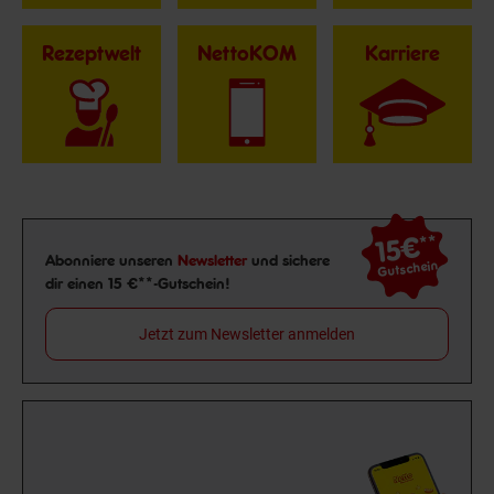
Rezeptwelt
NettoKOM
Karriere
15€
**
Newsletter Anmeldung
Abonniere unseren
Newsletter
und sichere
Gutschein
dir einen 15 €**-Gutschein!
Jetzt zum Newsletter anmelden