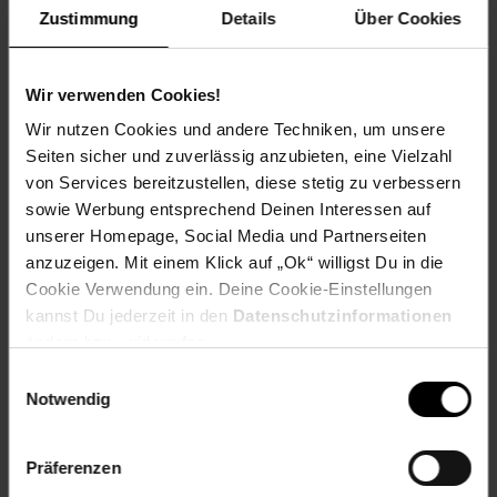
Zustimmung
Details
Über Cookies
Details:
Material: Obermaterial: Weiches Polarvlies,
Wir verwenden Cookies!
Untermaterial: Polyester
Waschbar bei 30°
Wir nutzen Cookies und andere Techniken, um unsere
Kabellänge: ca. 1,5 Meter
Seiten sicher und zuverlässig anzubieten, eine Vielzahl
Leistung: 60W
von Services bereitzustellen, diese stetig zu verbessern
sowie Werbung entsprechend Deinen Interessen auf
unserer Homepage, Social Media und Partnerseiten
Maße & Leistung:
anzuzeigen. Mit einem Klick auf „Ok“ willigst Du in die
Cookie Verwendung ein. Deine Cookie-Einstellungen
150 x 80 cm
kannst Du jederzeit in den
Datenschutzinformationen
230 V / 50 Hz, 60 Watt
ändern bzw. widerrufen.
ACHTUNG:
Heizdecke wird nach medizinischen Standards
Einwilligungsauswahl
nur angenehm warm, nicht heiß!
Notwendig
Artikelnummer: 2667873000
EAN: 6423154024137
Präferenzen
Artikel gehört zur Kategorie:
Wärme- & Massagegeräte