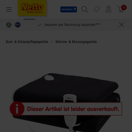
Payback
Prospekte
0
Arti
Menü
Suchfeld einblenden
Filiale finden
Warenkorb
inlösen
bequem per Rechnung bezahlen***
Bad- & Körperpflegegeräte
Wärme- & Massagegeräte
Zilan Elektrisch