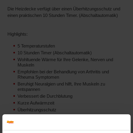
Die Heizdecke verfügt über einen Überhitzungsschutz und
einen praktischen 10 Stunden Timer. (Abschaltautomatik)
Highlights:
5 Temperaturstufen
10 Stunden Timer (Abschaltautomatik)
Wohltuende Wärme für Ihre Gelenke, Nerven und
Muskeln
Empfohlen bei der Behandlung von Arthritis und
Rheuma Symptomen
Beruhigt Neuralgien und hilft, Ihre Muskeln zu
entspannen
Verbessert die Durchblutung
Kurze Aufwärmzeit
Überhitzungsschutz
Schnelle und gleichmäßige Wärmeverteilung
Einfache Bedienung