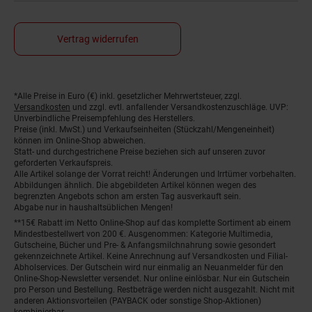
Vertrag widerrufen
*Alle Preise in Euro (€) inkl. gesetzlicher Mehrwertsteuer, zzgl.
Fußnoten
Versandkosten
und zzgl. evtl. anfallender Versandkostenzuschläge. UVP:
Unverbindliche Preisempfehlung des Herstellers.
Preise (inkl. MwSt.) und Verkaufseinheiten (Stückzahl/Mengeneinheit)
können im Online-Shop abweichen.
Statt- und durchgestrichene Preise beziehen sich auf unseren zuvor
geforderten Verkaufspreis.
Alle Artikel solange der Vorrat reicht! Änderungen und Irrtümer vorbehalten.
Abbildungen ähnlich. Die abgebildeten Artikel können wegen des
begrenzten Angebots schon am ersten Tag ausverkauft sein.
Abgabe nur in haushaltsüblichen Mengen!
**15€ Rabatt im Netto Online-Shop auf das komplette Sortiment ab einem
Mindestbestellwert von 200 €. Ausgenommen: Kategorie Multimedia,
Gutscheine, Bücher und Pre- & Anfangsmilchnahrung sowie gesondert
gekennzeichnete Artikel. Keine Anrechnung auf Versandkosten und Filial-
Abholservices. Der Gutschein wird nur einmalig an Neuanmelder für den
Online-Shop-Newsletter versendet. Nur online einlösbar. Nur ein Gutschein
pro Person und Bestellung. Restbeträge werden nicht ausgezahlt. Nicht mit
anderen Aktionsvorteilen (PAYBACK oder sonstige Shop-Aktionen)