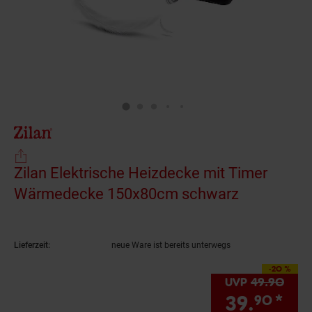
Zilan Elektrische Heizdecke mit Timer
Wärmedecke 150x80cm schwarz
(Produkt a
Lieferzeit:
neue Ware ist bereits unterwegs
-20 %
Sie Sparen 20 Prozen
UVP
49.
90
UVP 
39.
*
Sie
90