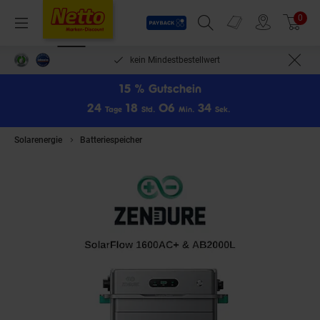
Payback
Prospekte
0
Arti
Menü
Suchfeld einblenden
Filiale finden
Warenkorb
len***
kein Mindestbestellwert
15 % Gutschein
2
4
1
8
0
6
3
4
Tage
Std.
Min.
Sek.
Solarenergie
Batteriespeicher
Zendure SolarFlow 1600AC+ & AB2000L 