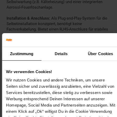
Selbstwartung (z.B. Kälteheizung) und einer integrierten
Aerosol-Feuerlöschanlage.
Installation & Anschluss:
Als Plug-and-Play-System für die
Selbstinstallation konzipiert, benötigt keine
Fachverkabelung. Bietet einen RJ45-Anschluss für stabiles
Smart-Meter-Monitoring und eine netzunabhängige
Notstromversorgung mit bis zu 1600VA.
Smarthome-Integration:
Fungiert als erweitertes Heim-
Zustimmung
Details
Über Cookies
Energiemanagement-System (HEMS) zur zentralen
Steuerung von PV, Speicher und Lasten. Kompatibel mit den
Dynamiktarifen von über 840 europäischen
Wir verwenden Cookies!
Energieversorgern. Unterstützt die Integration in
Plattformen wie Home Assistant über MQTT und schützt
Wir nutzen Cookies und andere Techniken, um unsere
bestehende Investitionen in Drittanbieter-Stromzähler.
Seiten sicher und zuverlässig anzubieten, eine Vielzahl von
Services bereitzustellen, diese stetig zu verbessern sowie
Zendure AB2000L:
Werbung entsprechend Deinen Interessen auf unserer
Extrem hohe Sicherheit:
Der AB2000L verfügt über ein
Homepage, Social Media und Partnerseiten anzuzeigen. Mit
integriertes Aerosol-Feuerlöschsystem, das die Sicherheit
einem Klick auf „Ok“ willigst Du in die Cookie Verwendung
der Batterie erheblich verbessert und einen sorgenfreien
Einsatz in Innenräumen ermöglicht.