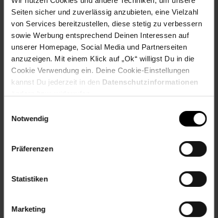
Wir nutzen Cookies und andere Techniken, um unsere
Aluminiumfettfilter lassen sich einfach entnehmen und in
Seiten sicher und zuverlässig anzubieten, eine Vielzahl
der Spülmaschine reinigen – kein Werkzeug, kein Aufwand.
von Services bereitzustellen, diese stetig zu verbessern
sowie Werbung entsprechend Deinen Interessen auf
Die Klarstein Zelda 90 ist die bewährte Lösung für Wände
unserer Homepage, Social Media und Partnerseiten
mit bestehendem Abluftkanal: robuste Technik, leicht
anzuzeigen. Mit einem Klick auf „Ok“ willigst Du in die
zugängliche Ersatzteile, unkomplizierte Wartung. Passend
für klassische wie moderne Küchengestaltungen.
Cookie Verwendung ein. Deine Cookie-Einstellungen
kannst Du jederzeit in den
Datenschutzinformationen
Gönn deiner Küche die Absaugkraft, die sie verdient – hol
ändern bzw. widerrufen.
dir die Klarstein Zelda 90 noch heute.
Einwilligungsauswahl
Notwendig
Lieferumfang:
1 x Dunstabzugshaube
Präferenzen
2 x Kaminverblendung
1 x Montage-Set (Wandhalterung, Dübel, Schrauben)
deutschsprachige Bedienungsanleitung (weitere
Statistiken
Sprachen: Englisch, Französisch, Italienisch, Spanisch)
Marketing
Abmessungen: