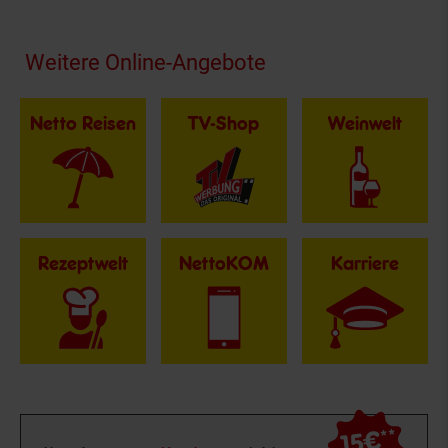
Fußzeile
Weitere Online-Angebote
Netto Reisen
TV-Shop
Weinwelt
Rezeptwelt
NettoKOM
Karriere
15€
**
Newsletter Anmeldung