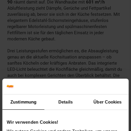
90
räumt damit auf. Die Wandhaube mit
601 m³/h
Abluftleistung zieht Dämpfe, Gerüche und Fettpartikel
zuverlässig ab, bevor sie sich in der Küche festsetzen. Mit
elegantem Edelstahl-Schornsteingehäuse, stufenlos
regelbarer Motorleistung und spülmaschinenfesten
Fettfiltern ist sie für den täglichen Einsatz in jeder
modernen Küche gebaut.
Drei Leistungsstufen ermöglichen es, die Absaugleistung
genau an die aktuelle Kochsituation anzupassen – ob
sanftes Köcheln oder kräftiges Anbraten. Das integrierte
LED-Licht beleuchtet die Kochfläche gleichmäßig, damit du
auch bei komplexen Gerichten den Überblick behältst. Die
Bedienung erfolgt über ein hinterleuchtetes Touch-Panel:
Leistungsstufe wählen, Licht steuern, Nachlauftimer
aktivieren – alles mit einer Fingerbewegung.
Zustimmung
Details
Über Cookies
Der teleskopische Schornstein passt sich an Deckenhöhen
zwischen 40 und 75 cm an, sodass die Haube auch in
Küchen mit unterschiedlichen Raumhöhen sauber sitzt. Für
Wir verwenden Cookies!
Küchen ohne Abluftkanal ist der Betrieb mit optionalem
Aktivkohlefilter im Umluftmodus möglich. Die drei