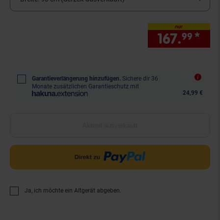
nur
167.
*
nur
99
Garantieverlängerung hinzufügen.
Sichere dir 36
Monate zusätzlichen Garantieschutz mit
24,99 €
Aktuell ausverkauft
Ja, ich möchte ein Altgerät abgeben.