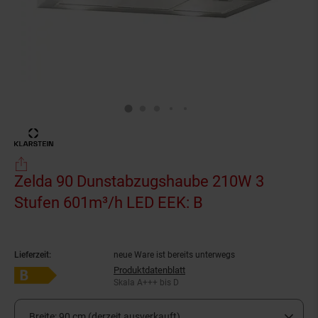
Zelda 90 Dunstabzugshaube 210W 3
Stufen 601m³/h LED EEK: B
(Produkt aktuell
Lieferzeit:
neue Ware ist bereits unterwegs
Produktdatenblatt
Energieeffizienzklasse B auf Skala A+++ bis D
Skala A+++ bis D
Breite:
90 cm (derzeit ausverkauft)