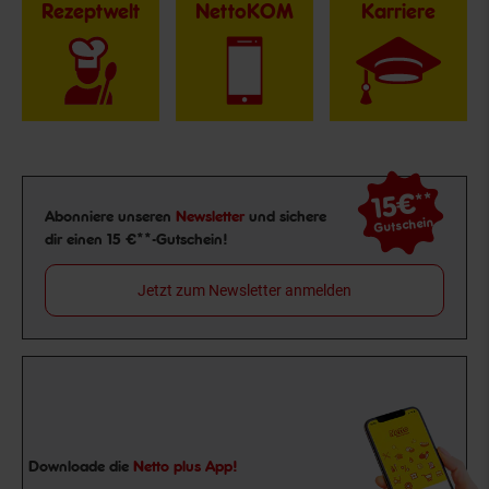
Rezeptwelt
NettoKOM
Karriere
15€
**
Newsletter Anmeldung
Abonniere unseren
Newsletter
und sichere
Gutschein
dir einen 15 €**-Gutschein!
Jetzt zum Newsletter anmelden
Downloade die
Netto plus App!