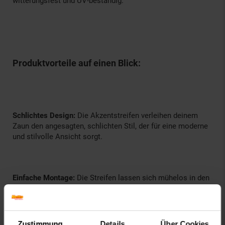
witterungsfest und UV-beständig.
Produktvorteile auf einen Blick:
Schlichtes Design:
Die Akzentstreifen verleihen deinem
Zaun den angesagten, schlichten Stil, der für eine moderne
und stilvolle Ansicht sorgt.
Einfache Montage:
Die Streifen lassen sich mühelos in den
Doppelstabmattenzaun einfädeln. Zur Befestigung helfen
unsere Omega-Clips, welche optional dazu bestellt werden
können.
Zustimmung
Details
Über Cookies