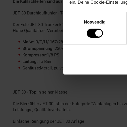
Die Kühlschleifen sind aus rostfreiem Stahl gefertigt und so
ein. Deine Cookie-Einstellun
JET 30 Durchlaufkühler - Technische Daten
Einwilligungsauswahl
Notwendig
Der Edle JET 30 Trockenkühler mit einem Gewicht von nur 14
Hohe Qualität der Verarbeitung und Verpackung
Maße:
B/T/H/ 167/281 / (inkl. Tropfschale) /368 mm
Stromspannung:
230V, 50 Hz, 267W, 1,16
Kompressor:
1/8 PS
Leitung:
1 x Bier
Gehäuse:
Metall, pulvesiert, Rost sicher
JET 30 - Top in seiner Klasse
Die Bierkühler JET 30 ist in der Kategorie “Zapfanlagen bis zu
Leistungs-, Qualitätsverhältnis.
Einfache Reinigung der JET 30 Anlage