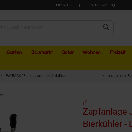
Über Netto
Verantwortung
Garten
Baumarkt
Solar
Wohnen
Freizeit
PAYBACK °Punkte sammeln & einlösen
bequem per Re
te
Zapfanlage JET 30 Bierzapfanlage, Bierkühler - Durchlaufkühler 1-leitig Trocke
Zapfanlage 
Bierkühler - 