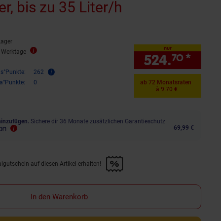
r, bis zu 35 Liter/h
Lager
nur
2 Werktage
524.
*
nur 
70
is°Punkte:
262
ra°Punkte:
0
ab 72 Monatsraten
à 9.70 €
hinzufügen.
Sichere dir 36 Monate zusätzlichen Garantieschutz
69,99 €
lgutschein auf diesen Artikel erhalten!
d &amp; 30€ Filialgutschein auf diesen Artikel erhalten!" anwenden
In den Warenkorb