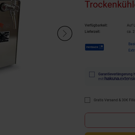
Trockenkühle
Verfügbarkeit:
Auf 
Lieferzeit:
ca. 
Payback Punkte
Bas
Ext
Garantieverlängerung 
mit
Gratis Versand & 30€ Filia
Promotion "Gratis Versan