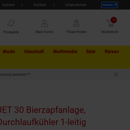
Karriere
Kontakt
Unternehmen
0
Artikel
Mein Konto
Filiale finden
Warenkorb
Prospekte
Mode
Haushalt
Multimedia
Sale
Externer Li
Reisen
chnung bezahlen***
nkühler, bis zu 35 Liter/h
JET 30 Bierzapfanlage,
Durchlaufkühler 1-leitig