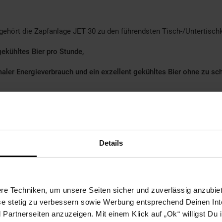
 gehört die Zapfanlage JET 30 zu den führendsten Tisch-/Untertisch
gekühltes Bier pro Stunde,
aler Energieverbrauch und ein exzellent gekühltes Bier ohne zu s
ekapazität auf,somit kann bereits nach 2-4 min., ein perfekt geküh
Details
r Thermoblock (nach ca. 10 Minuten) eine hohe Menge an Energie a
effizienter als die elektrische Leistungsaufnahme.
e Techniken, um unsere Seiten sicher und zuverlässig anzubiet
ese stetig zu verbessern sowie Werbung entsprechend Deinen In
artnerseiten anzuzeigen. Mit einem Klick auf „Ok“ willigst Du