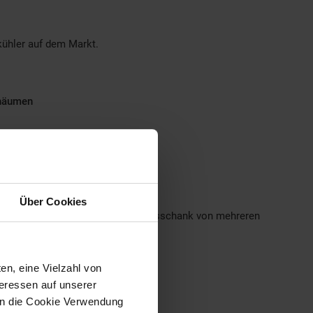
kühler auf dem Markt.
chäumen
ltes Bier gezapft werden.
Über Cookies
kkumulieren, und dadurch einen Ausschank von mehreren
en, eine Vielzahl von
teressen auf unserer
 in die Cookie Verwendung