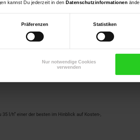
mit stabil und langlebig
gen kannst Du jederzeit in den
Datenschutzinformationen
änder
Präferenzen
Statistiken
,5 kg ist mit einer 7mm Leitung ausgestattet.
Nur notwendige Cookies
verwenden
 35 l/h” einer der besten im Hinblick auf Kosten-,