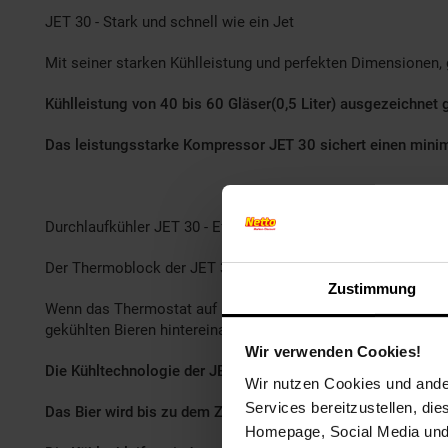
JET 30 - Stark und schnell wie ein Jet
Mit seiner starken Kühlleistung und perfekten Dimensionen,
Kühlleistung von 40 bis 60 Gläser(0,5 Liter) ausgezeichnet 
Das leistungsstarke Kompressor JET 30 sichert einen minim
Durchlaufkühler JET 30 - Effizienz, Leistung, Genuss
Der Thermoblock der JET 30 Bierzapfanlage weist hohe Energi
Zustimmung
Wenn das Thermostat auf Max. eingestellt wird, so wird de
gekühlten Bieren hintereinander ermöglicht.
Wir verwenden Cookies!
Die Kühltechnologie der JET 30 Zapfanlage ist um rund 45% 
Wir nutzen Cookies und ander
Services bereitzustellen, di
Das Bier wird bis zu dem Zapfhahn abgekühlt.
Homepage, Social Media und P