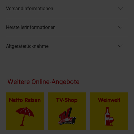
Versandinformationen
Herstellerinformationen
Altgeräterücknahme
Fußzeile
Weitere Online-Angebote
Netto Reisen
TV-Shop
Weinwelt