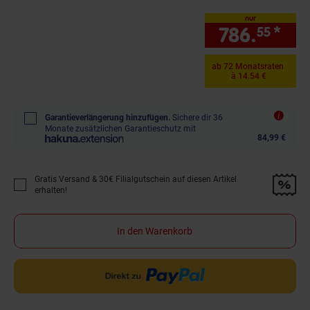
nur
786.
*
nur
55
ab 72 Monatsraten
à 14.54 €
Garantieverlängerung hinzufügen.
Sichere dir 36
Monate zusätzlichen Garantieschutz mit
84,99 €
Gratis Versand & 30€ Filialgutschein auf diesen Artikel
Promotion "Gratis Versand &amp; 30€ Filialgutschein auf diesen Artikel 
erhalten!
In den Warenkorb