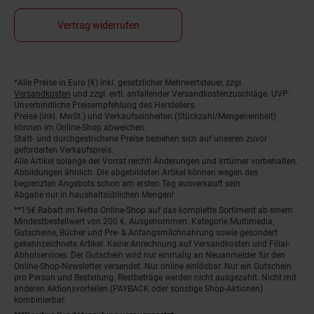
Vertrag widerrufen
*Alle Preise in Euro (€) inkl. gesetzlicher Mehrwertsteuer, zzgl.
Fußnoten
Versandkosten
und zzgl. evtl. anfallender Versandkostenzuschläge. UVP:
Unverbindliche Preisempfehlung des Herstellers.
Preise (inkl. MwSt.) und Verkaufseinheiten (Stückzahl/Mengeneinheit)
können im Online-Shop abweichen.
Statt- und durchgestrichene Preise beziehen sich auf unseren zuvor
geforderten Verkaufspreis.
Alle Artikel solange der Vorrat reicht! Änderungen und Irrtümer vorbehalten.
Abbildungen ähnlich. Die abgebildeten Artikel können wegen des
begrenzten Angebots schon am ersten Tag ausverkauft sein.
Abgabe nur in haushaltsüblichen Mengen!
**15€ Rabatt im Netto Online-Shop auf das komplette Sortiment ab einem
Mindestbestellwert von 200 €. Ausgenommen: Kategorie Multimedia,
Gutscheine, Bücher und Pre- & Anfangsmilchnahrung sowie gesondert
gekennzeichnete Artikel. Keine Anrechnung auf Versandkosten und Filial-
Abholservices. Der Gutschein wird nur einmalig an Neuanmelder für den
Online-Shop-Newsletter versendet. Nur online einlösbar. Nur ein Gutschein
pro Person und Bestellung. Restbeträge werden nicht ausgezahlt. Nicht mit
anderen Aktionsvorteilen (PAYBACK oder sonstige Shop-Aktionen)
kombinierbar.