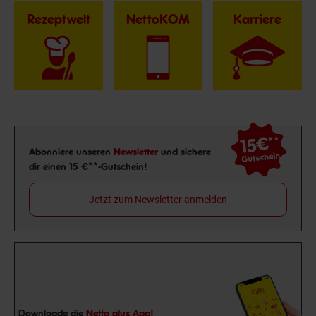
Rezeptwelt
NettoKOM
Karriere
15€
**
Newsletter Anmeldung
Abonniere unseren
Newsletter
und sichere
Gutschein
dir einen 15 €**-Gutschein!
Jetzt zum Newsletter anmelden
Downloade die
Netto plus App!