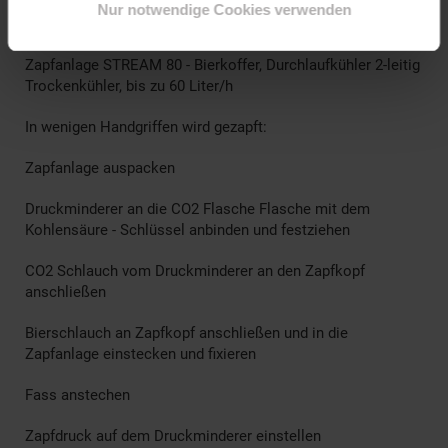
Nur notwendige Cookies verwenden
Reinigungsset groß
Zapfanlage STREAM 80 - Bierkoffer, Durchlaufkühler 2-leitig
Trockenkühler, bis zu 60 Liter/h
In wenigen Handgriffen wird gezapft:
Zapfanlage auspacken
Druckminderer an die CO2 Flasche Flasche mit dem
Kohlensäure - Schlüssel anbinden und festziehen
CO2 Schlauch vom Druckminderer an den Zapfkopf
anschließen
Bierschlauch an Zapfkopf anschließen und in die
Zapfanlage einstecken und fixieren
Fass anstechen
Zapfdruck auf dem Druckminderer einstellen