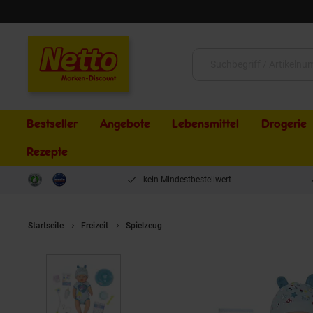
Schließen
Suche:
Bestseller
Angebote
Lebensmittel
Drogerie
Rezepte
kein Mindestbestellwert
Startseite
Freizeit
Spielzeug
Zapf 826072 - BABY born - Soft Tou