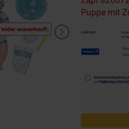
Zapf 826072 
Puppe mit Z
Lieferzeit:
neue 
unte
Payback Punkte
Bas
Ext
Garantieverlängerung 
mit