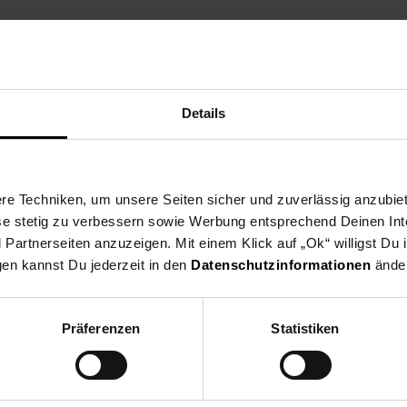
öpfchen, 1 Windel, 1 Teller mit Löffel, 1 Portion Brei, 1 Flasche, 1
Details
Kleinteile, die verschluckt werden können. Erstickungsgefahr!
e Techniken, um unsere Seiten sicher und zuverlässig anzubiet
ese stetig zu verbessern sowie Werbung entsprechend Deinen In
artnerseiten anzuzeigen. Mit einem Klick auf „Ok“ willigst Du
gen kannst Du jederzeit in den
Datenschutzinformationen
änder
Präferenzen
Statistiken