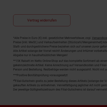
Vertrag widerrufen
Fußnoten
*Alle Preise in Euro (€) inkl. gesetzlicher Mehrwertsteuer, zzgl.
Versandkos
Preise (inkl. MwSt.) und Verkaufseinheiten (Stückzahl/Mengeneinheit) k
Statt- und durchgestrichene Preise beziehen sich auf unseren zuvor gefor
Alle Artikel solange der Vorrat reicht! Änderungen und Irrtümer vorbeha
Abgabe nur in haushaltsüblichen Mengen!
**15€ Rabatt im Netto Online-Shop auf das komplette Sortiment ab ein
gekennzeichnete Artikel. Keine Anrechnung auf Versandkosten und Filial-
Person und Bestellung. Restbeträge werden nicht ausgezahlt. Nicht mit 
***Positive Bonitätsprüfung vorausgesetzt
²⁰Filial-Gutschein gratis zu jeder Bestellung dieses Artikels (solange der
gekauften Artikels zu entnehmen. Vervielfältigung jeglicher Art nicht ge
Der jeweilige Gültigkeitszeitraum des Filial-Gutscheins ist darauf vermerkt