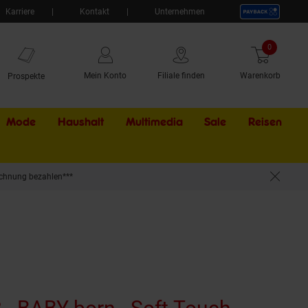
Karriere
Kontakt
Unternehmen
0
Artikel
Mein Konto
Filiale finden
Warenkorb
Prospekte
Mode
Haushalt
Multimedia
Sale
Externer Li
Reisen
chnung bezahlen***