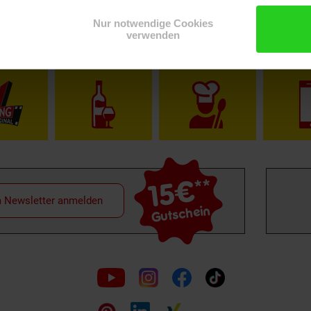
Nur notwendige Cookies
verwenden
Shop
Weinwelt
Rezeptwelt
Net
15€
**
m Newsletter anmelden
Gutschein
Folge
uns
auf