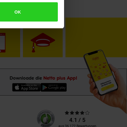
OK
toKOM
Karriere
Downloade die
Netto plus App!
Unsere
Durchschnittliche
Kundenbewertungen
Bewertungen
4.1 / 5
aus 36.172 Bewertungen