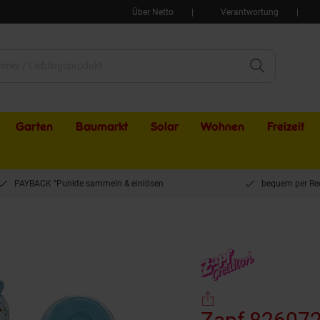
Über Netto
Verantwortung
Garten
Baumarkt
Solar
Wohnen
Freizeit
PAYBACK °Punkte sammeln & einlösen
bequem per Re
ch - Puppe mit Zubehör, 43 cm, Boy