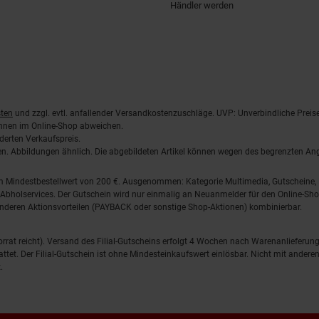
Händler werden
ten
und zzgl. evtl. anfallender Versandkostenzuschläge. UVP: Unverbindliche Preis
önnen im Online-Shop abweichen.
derten Verkaufspreis.
lten. Abbildungen ähnlich. Die abgebildeten Artikel können wegen des begrenzten A
em Mindestbestellwert von 200 €. Ausgenommen: Kategorie Multimedia, Gutscheine
Abholservices. Der Gutschein wird nur einmalig an Neuanmelder für den Online-Shop
anderen Aktionsvorteilen (PAYBACK oder sonstige Shop-Aktionen) kombinierbar.
 Vorrat reicht). Versand des Filial-Gutscheins erfolgt 4 Wochen nach Warenanlieferung
stattet. Der Filial-Gutschein ist ohne Mindesteinkaufswert einlösbar. Nicht mit and
.