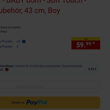
- BABY born - Soft Touch -
ubehör, 43 cm, Boy
(Produkt aktuel
Ware ist bereits
rwegs
nur
is°Punkte:
29
59.
*
nur 
99
ra°Punkte:
0
hinzufügen.
Sichere dir 36 Monate zusätzlichen Garantieschutz
9,99 €
Aktuell ausverkauft