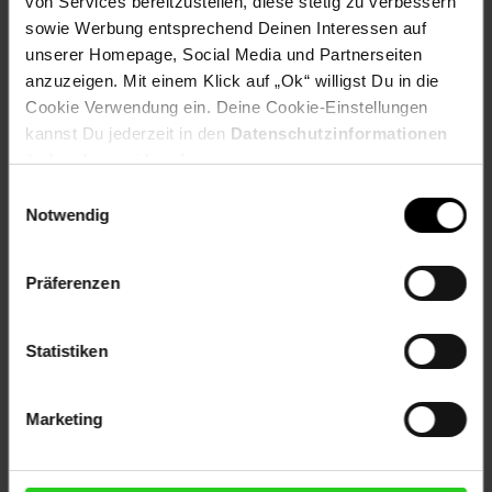
von Services bereitzustellen, diese stetig zu verbessern
EAN: 4260405989089
sowie Werbung entsprechend Deinen Interessen auf
unserer Homepage, Social Media und Partnerseiten
anzuzeigen. Mit einem Klick auf „Ok“ willigst Du in die
Versandinformationen
Cookie Verwendung ein. Deine Cookie-Einstellungen
kannst Du jederzeit in den
Datenschutzinformationen
ändern bzw. widerrufen.
Herstellerinformationen
Einwilligungsauswahl
Notwendig
Fußzeile
Weitere Online-Angebote
Präferenzen
Netto Reisen
TV-Shop
Weinwelt
Statistiken
Marketing
Rezeptwelt
NettoKOM
Karriere