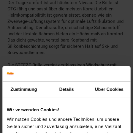
Der Tragekomfort ist auf höchstem Niveau: Die Brille ist
OTG-fähig und passt über die meisten Korrekturbrillen.
Helmkompatibilität ist gewährleistet, ebenso wie ein
Zweiwege-Lüftungssystem für optimale Luftzirkulation und
Antibeschlag. Der ultrasofte, dreischichtige Schaumstoff
und der flexible Rahmen bieten ein Höchstmaß an Komfort.
Das dicht gewebte, verstellbare Kopfband mit
Silikonbeschichtung sorgt für sicheren Halt auf Ski- und
Snowboardhelmen.
Die STEEZE Brille vereint erstklassigen Windschutz mit
erstklassiger Leistung und Komfort. Ideal für alle, die bei
ihren Winterabenteuern höchste Ansprüche stellen.
100% UV Schutz, Antibeschlag- und Anti-Bruch-System
Zustimmung
Details
Über Cookies
Hochwertige HD-Dual-Gläser
OTG (Over the glasses)
180 Grad klare Sicht
Wir verwenden Cookies!
Inklusive Aufbewahrungstasche YEAZ POWDER
Wir nutzen Cookies und andere Techniken, um unsere
Seiten sicher und zuverlässig anzubieten, eine Vielzahl
Artikelnummer: 2755115000