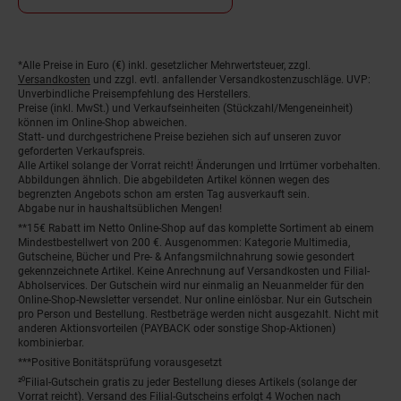
*Alle Preise in Euro (€) inkl. gesetzlicher Mehrwertsteuer, zzgl.
Fußnoten
Versandkosten
und zzgl. evtl. anfallender Versandkostenzuschläge. UVP:
Unverbindliche Preisempfehlung des Herstellers.
Preise (inkl. MwSt.) und Verkaufseinheiten (Stückzahl/Mengeneinheit)
können im Online-Shop abweichen.
Statt- und durchgestrichene Preise beziehen sich auf unseren zuvor
geforderten Verkaufspreis.
Alle Artikel solange der Vorrat reicht! Änderungen und Irrtümer vorbehalten.
Abbildungen ähnlich. Die abgebildeten Artikel können wegen des
begrenzten Angebots schon am ersten Tag ausverkauft sein.
Abgabe nur in haushaltsüblichen Mengen!
**15€ Rabatt im Netto Online-Shop auf das komplette Sortiment ab einem
Mindestbestellwert von 200 €. Ausgenommen: Kategorie Multimedia,
Gutscheine, Bücher und Pre- & Anfangsmilchnahrung sowie gesondert
gekennzeichnete Artikel. Keine Anrechnung auf Versandkosten und Filial-
Abholservices. Der Gutschein wird nur einmalig an Neuanmelder für den
Online-Shop-Newsletter versendet. Nur online einlösbar. Nur ein Gutschein
pro Person und Bestellung. Restbeträge werden nicht ausgezahlt. Nicht mit
anderen Aktionsvorteilen (PAYBACK oder sonstige Shop-Aktionen)
kombinierbar.
***Positive Bonitätsprüfung vorausgesetzt
²⁰Filial-Gutschein gratis zu jeder Bestellung dieses Artikels (solange der
Vorrat reicht). Versand des Filial-Gutscheins erfolgt 4 Wochen nach