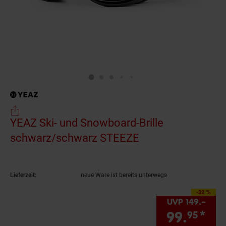
YEAZ Ski- und Snowboard-Brille
schwarz/schwarz STEEZE
(Produkt aktuell 
Lieferzeit:
neue Ware ist bereits unterwegs
-32 %
Sie Sparen 32 Proze
UVP
149.–
UVP 
99.
*
Sie
95