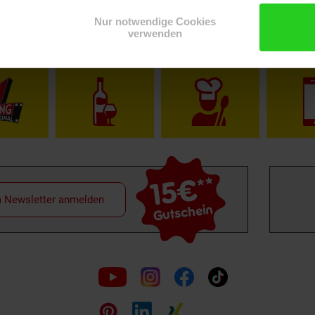
Nur notwendige Cookies
verwenden
Shop
Weinwelt
Rezeptwelt
Net
15€
**
m Newsletter anmelden
Gutschein
Folge
uns
auf