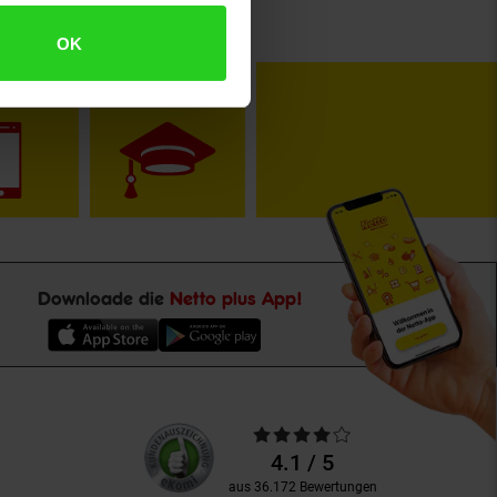
OK
toKOM
Karriere
Downloade die
Netto plus App!
Unsere
Durchschnittliche
Kundenbewertungen
Bewertungen
4.1 / 5
aus 36.172 Bewertungen