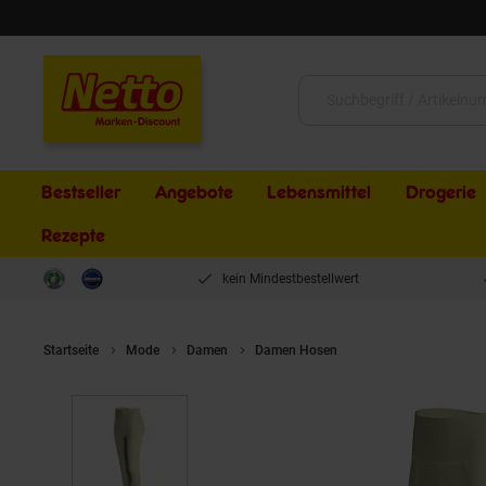
Schließen
Suche:
Bestseller
Angebote
Lebensmittel
Drogerie
Rezepte
kein Mindestbestellwert
Startseite
Mode
Damen
Damen Hosen
YEAZ Leggings CLA