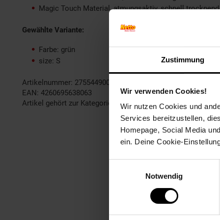
Magic Touch Material, atmungsaktiv, schnell trocknend
Gewählte Variante:
Farbe: grün
Zustimmung
size: S
Artikelnummer: 2755449000
Wir verwenden Cookies!
EAN: 4260695638063
Artikel gehört zur Kategorie:
Damen Hosen
Wir nutzen Cookies und ander
Services bereitzustellen, di
Homepage, Social Media und P
ein. Deine Cookie-Einstellun
Einwilligungsauswahl
Notwendig
Fußzeile