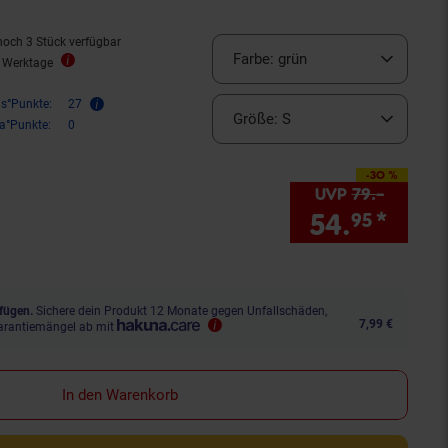
noch 3 Stück verfügbar
Farbe:
grün
2 Werktage
is°Punkte:
27
Größe:
S
ra°Punkte:
0
-30 %
Sie Sparen 30 Prozent,
UVP
79.–
UVP : 
54.
*
Sie 
95
fügen.
Sichere dein Produkt 12 Monate gegen Unfallschäden,
7,99 €
arantiemängel ab mit
In den Warenkorb