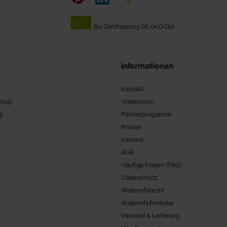
Bio Zertifizierung
DE-ÖKO-060
Unsere
Siegel
Informationen
Kontakt
Shop
Impressum
pp
Partnerprogramm
Presse
Karriere
AGB
Häufige Fragen (FAQ)
Datenschutz
Widerrufsrecht
Widerrufsformular
Versand & Lieferung