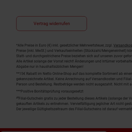
Vertrag widerrufen
Fußnoten
*Alle Preise in Euro (€) inkl. gesetzlicher Mehrwertsteuer, zzgl.
Versandkos
Preise (inkl. MwSt.) und Verkaufseinheiten (Stückzahl/Mengeneinheit) k
Statt- und durchgestrichene Preise beziehen sich auf unseren zuvor gefor
Alle Artikel solange der Vorrat reicht! Änderungen und Irrtümer vorbeha
Abgabe nur in haushaltsüblichen Mengen!
**15€ Rabatt im Netto Online-Shop auf das komplette Sortiment ab ein
gekennzeichnete Artikel. Keine Anrechnung auf Versandkosten und Filial-
Person und Bestellung. Restbeträge werden nicht ausgezahlt. Nicht mit 
***Positive Bonitätsprüfung vorausgesetzt
²⁰Filial-Gutschein gratis zu jeder Bestellung dieses Artikels (solange der
gekauften Artikels zu entnehmen. Vervielfältigung jeglicher Art nicht ge
Der jeweilige Gültigkeitszeitraum des Filial-Gutscheins ist darauf vermerkt