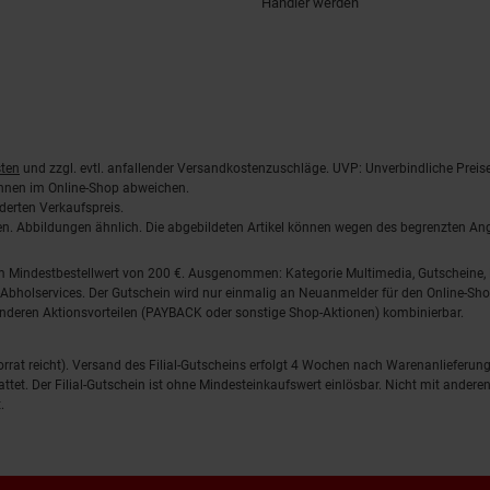
Händler werden
ten
und zzgl. evtl. anfallender Versandkostenzuschläge. UVP: Unverbindliche Preis
önnen im Online-Shop abweichen.
derten Verkaufspreis.
lten. Abbildungen ähnlich. Die abgebildeten Artikel können wegen des begrenzten A
em Mindestbestellwert von 200 €. Ausgenommen: Kategorie Multimedia, Gutscheine
Abholservices. Der Gutschein wird nur einmalig an Neuanmelder für den Online-Shop
anderen Aktionsvorteilen (PAYBACK oder sonstige Shop-Aktionen) kombinierbar.
 Vorrat reicht). Versand des Filial-Gutscheins erfolgt 4 Wochen nach Warenanlieferung
stattet. Der Filial-Gutschein ist ohne Mindesteinkaufswert einlösbar. Nicht mit and
.