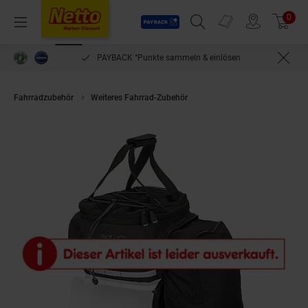
Payback
Prospekte
0
Arti
Menü
Suchfeld einblenden
Filiale finden
Warenkorb
PAYBACK °Punkte sammeln & einlösen
Fahrradzubehör
Weiteres Fahrrad-Zubehör
XLC Gepäckträgertasche ca