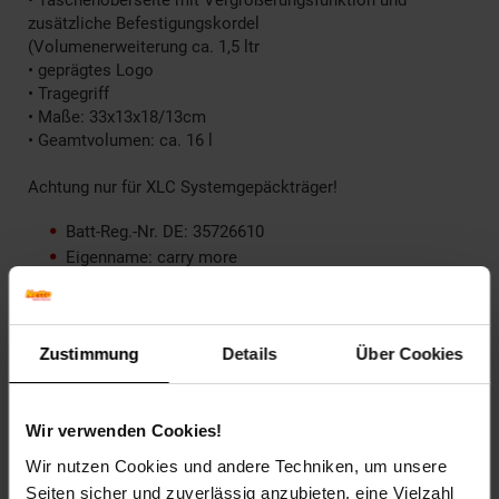
zusätzliche Befestigungskordel
(Volumenerweiterung ca. 1,5 ltr
• geprägtes Logo
• Tragegriff
• Maße: 33x13x18/13cm
• Geamtvolumen: ca. 16 l
Achtung nur für XLC Systemgepäckträger!
Batt-Reg.-Nr. DE: 35726610
Eigenname: carry more
Farbe: Schwarz
Fassungsvermögen (Liter): 16 Liter
Gewicht: 1033g
Zustimmung
Details
Über Cookies
Maße: 33x13x18/13cm
ProdSV Brand: XLC
ProdSV Land: Netherlands
Wir verwenden Cookies!
ProdSV Länderkürzel: NL
ProdSV PLZ: 8444 AR
Wir nutzen Cookies und andere Techniken, um unsere
ProdSV Hausnummer: 4
Seiten sicher und zuverlässig anzubieten, eine Vielzahl