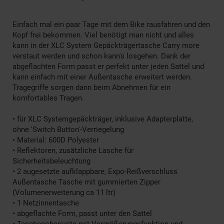
Einfach mal ein paar Tage mit dem Bike rausfahren und den
Kopf frei bekommen. Viel benötigt man nicht und alles
kann in der XLC System Gepäckträgertasche Carry more
verstaut werden und schon kann's losgehen. Dank der
abgeflachten Form passt er perfekt unter jeden Sattel und
kann einfach mit einer Außentasche erweitert werden.
Tragegriffe sorgen dann beim Abnehmen für ein
komfortables Tragen.
• für XLC Systemgepäckträger, inklusive Adapterplatte,
ohne 'Switch Button'-Verriegelung
• Material: 600D Polyester
• Reflektoren, zusätzliche Lasche für
Sicherheitsbeleuchtung
• 2 augesetzte aufklappbare, Expo-Reißverschluss
Außentasche Tasche mit gummierten Zipper
(Volumenerweiterung ca 11 ltr)
• 1 Netzinnentasche
• abgeflachte Form, passt unter den Sattel
• Taschenoberseite mit Vergrößerungsfunktion und