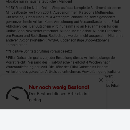
Abgabe nur in haushaltsüblichen Mengen!
**15€ Rabatt im Netto Online-Shop auf das komplette Sortiment ab einem
Mindestbestellwert von 200 €. Ausgenommen: Kategorie Multimedia,
Gutscheine, Bücher und Pre- & Anfangsmilchnahrung sowie gesondert
gekennzeichnete Artikel. Keine Anrechnung auf Versandkosten und Filial-
Abholservices. Der Gutschein wird nur einmalig an Neuanmelder für den
Online-Shop-Newsletter versendet. Nur online einlösbar. Nur ein Gutschein
pro Person und Bestellung. Restbeträge werden nicht ausgezahlt. Nicht mit
anderen Aktionsvorteilen (PAYBACK oder sonstige Shop-Aktionen)
kombinierbar.
***Positive Bonitätsprüfung vorausgesetzt
²⁰Filial-Gutschein gratis zu jeder Bestellung dieses Artikels (solange der
Vorrat reicht). Versand des Filial-Gutscheins erfolgt 4 Wochen nach
Warenanlieferung per Mail. Die Höhe des Filial-Gutscheins ist dem
Artikelbild des gekauften Artikels zu entnehmen. Vervielfältigung jeglicher
Art nicht gestattet. Der Filial-Gutschein ist ohne Mindesteinkaufswert
einlösbar. Nicht mit anderen Aktionsvorteilen (PAYBACK oder sonstige
Fenster schliess
Shop-Aktionen) kombinierbar. Der jeweilige Gültigkeitszeitraum des Filial-
Nur noch wenig Bestand!
Gutscheins ist darauf vermerkt.
Der Bestand dieses Artikels ist
gering.
© Netto Marken-Discount Stiftung & Co. KG |
Kontakt
|
Datenschutz
|
Impressum