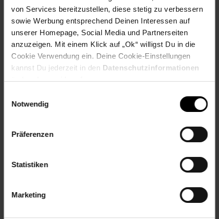
ProdSV Ort: Heerenveen
von Services bereitzustellen, diese stetig zu verbessern
ProdSV Straße: Industrieweg
sowie Werbung entsprechend Deinen Interessen auf
productSafety Address: Industrieweg 4, 8444 AR
unserer Homepage, Social Media und Partnerseiten
Heerenveen, Netherlands
anzuzeigen. Mit einem Klick auf „Ok“ willigst Du in die
productSafety Email: info@xlc-parts.com
Cookie Verwendung ein. Deine Cookie-Einstellungen
productSafety Name: XLC - Accell Nederland B.V
kannst Du jederzeit in den
Datenschutzinformationen
ändern bzw. widerrufen.
Artikelnummer: 2163201000
EAN: 4055149161262
Einwilligungsauswahl
Artikel gehört zur Kategorie:
Weiteres Fahrrad-Zubehör
Notwendig
Präferenzen
Versandinformationen
Statistiken
Herstellerinformationen
Marketing
Fußzeile