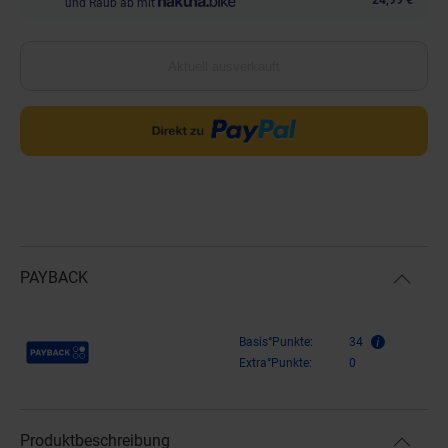
und Raub ab mit
Aktuell ausverkauft
PAYBACK
Payback Punkte
Basis°Punkte:
34
Extra°Punkte:
0
Produktbeschreibung