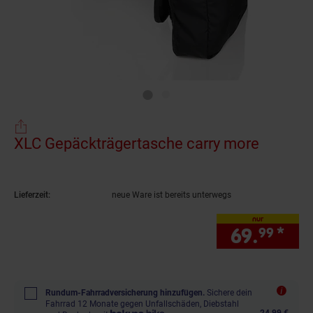
XLC Gepäckträgertasche carry more
(Produk
Lieferzeit:
neue Ware ist bereits unterwegs
nur
69.
*
nur
99
Rundum-Fahrradversicherung hinzufügen.
Sichere dein
Fahrrad 12 Monate gegen Unfallschäden, Diebstahl
24,99 €