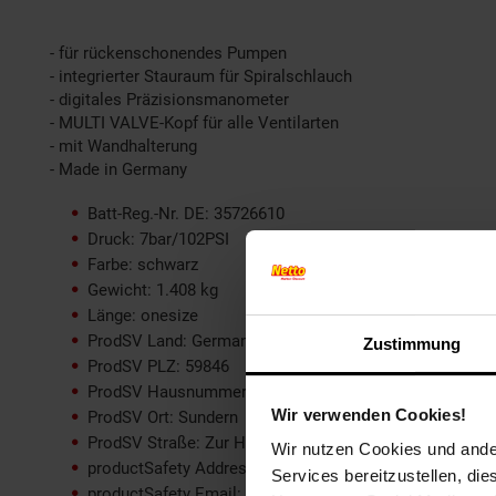
- für rückenschonendes Pumpen
- integrierter Stauraum für Spiralschlauch
- digitales Präzisionsmanometer
- MULTI VALVE-Kopf für alle Ventilarten
- mit Wandhalterung
- Made in Germany
Batt-Reg.-Nr. DE: 35726610
Druck: 7bar/102PSI
Farbe: schwarz
Gewicht: 1.408 kg
Länge: onesize
ProdSV Land: Germany
Zustimmung
ProdSV PLZ: 59846
ProdSV Hausnummer: 4
Wir verwenden Cookies!
ProdSV Ort: Sundern
ProdSV Straße: Zur Hubertushalle
Wir nutzen Cookies und ander
productSafety Address: Zur Hubertushalle 4 DE 59846 
Services bereitzustellen, di
productSafety Email: service@sks-germany.com