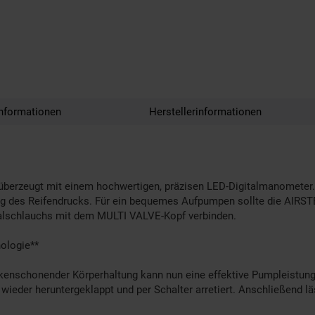
nformationen
Herstellerinformationen
erzeugt mit einem hochwertigen, präzisen LED-Digitalmanometer. 
ng des Reifendrucks. Für ein bequemes Aufpumpen sollte die AIRSTE
iralschlauchs mit dem MULTI VALVE-Kopf verbinden.
ologie**
ckenschonender Körperhaltung kann nun eine effektive Pumpleistung 
wieder heruntergeklappt und per Schalter arretiert. Anschließend 