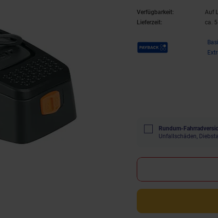
Verfügbarkeit:
Auf 
Lieferzeit:
ca. 
Payback Punkte
Bas
Ext
Rundum-Fahrradversic
Unfallschäden, Diebst