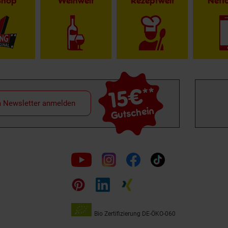
Shop
Weinwelt
Rezeptwelt
Net
15€
**
m Newsletter anmelden
Gutschein
Folge
uns
auf
Bio Zertifizierung
DE-ÖKO-060
Unsere