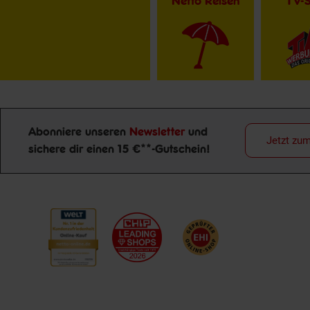
Netto Reisen
TV-
Abonniere unseren
Newsletter
und
Jetzt zu
sichere dir einen 15 €**-Gutschein!
Newsletter Anmeldung