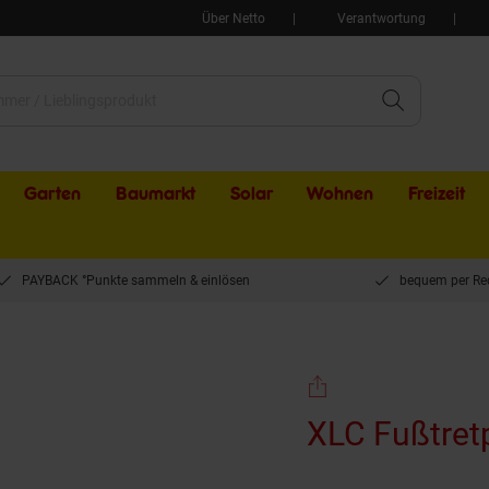
Über Netto
Verantwortung
Garten
Baumarkt
Solar
Wohnen
Freizeit
PAYBACK °Punkte sammeln & einlösen
bequem per Re
XLC Fußtretpumpe Airstep DIGI
XLC Fußtret