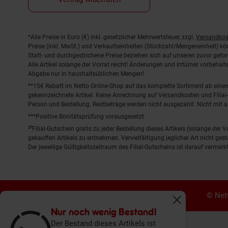
Fußnoten
*Alle Preise in Euro (€) inkl. gesetzlicher Mehrwertsteuer, zzgl.
Versandkos
Preise (inkl. MwSt.) und Verkaufseinheiten (Stückzahl/Mengeneinheit) k
Statt- und durchgestrichene Preise beziehen sich auf unseren zuvor gefor
Alle Artikel solange der Vorrat reicht! Änderungen und Irrtümer vorbeha
Abgabe nur in haushaltsüblichen Mengen!
**15€ Rabatt im Netto Online-Shop auf das komplette Sortiment ab ein
gekennzeichnete Artikel. Keine Anrechnung auf Versandkosten und Filial-
Person und Bestellung. Restbeträge werden nicht ausgezahlt. Nicht mit 
***Positive Bonitätsprüfung vorausgesetzt
²⁰Filial-Gutschein gratis zu jeder Bestellung dieses Artikels (solange der
gekauften Artikels zu entnehmen. Vervielfältigung jeglicher Art nicht ge
Der jeweilige Gültigkeitszeitraum des Filial-Gutscheins ist darauf vermerkt
© Nett
Fenster schliess
Nur noch wenig Bestand!
Der Bestand dieses Artikels ist