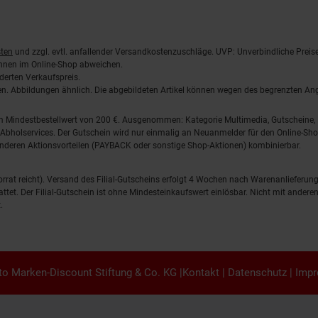
ten
und zzgl. evtl. anfallender Versandkostenzuschläge. UVP: Unverbindliche Preis
önnen im Online-Shop abweichen.
derten Verkaufspreis.
lten. Abbildungen ähnlich. Die abgebildeten Artikel können wegen des begrenzten A
em Mindestbestellwert von 200 €. Ausgenommen: Kategorie Multimedia, Gutscheine
Abholservices. Der Gutschein wird nur einmalig an Neuanmelder für den Online-Shop
anderen Aktionsvorteilen (PAYBACK oder sonstige Shop-Aktionen) kombinierbar.
 Vorrat reicht). Versand des Filial-Gutscheins erfolgt 4 Wochen nach Warenanlieferung
stattet. Der Filial-Gutschein ist ohne Mindesteinkaufswert einlösbar. Nicht mit and
.
o Marken-Discount Stiftung & Co. KG |
Kontakt
|
Datenschutz
|
Imp
en.