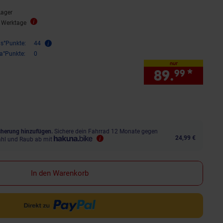
Lager
5 Werktage
is°Punkte:
44
ra°Punkte:
0
nur
89.
*
nur 
99
herung hinzufügen.
Sichere dein Fahrrad 12 Monate gegen
24,99 €
ahl und Raub ab mit
In den Warenkorb