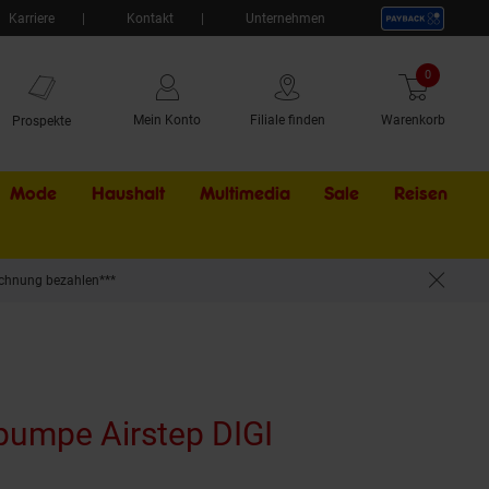
Karriere
Kontakt
Unternehmen
0
Artikel
Mein Konto
Filiale finden
Warenkorb
Prospekte
Mode
Haushalt
Multimedia
Sale
Externer Li
Reisen
chnung bezahlen***
pumpe Airstep DIGI