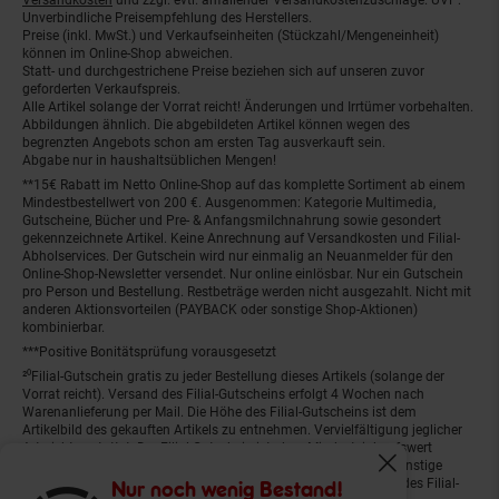
Unverbindliche Preisempfehlung des Herstellers.
Preise (inkl. MwSt.) und Verkaufseinheiten (Stückzahl/Mengeneinheit)
können im Online-Shop abweichen.
Statt- und durchgestrichene Preise beziehen sich auf unseren zuvor
geforderten Verkaufspreis.
Alle Artikel solange der Vorrat reicht! Änderungen und Irrtümer vorbehalten.
Abbildungen ähnlich. Die abgebildeten Artikel können wegen des
begrenzten Angebots schon am ersten Tag ausverkauft sein.
Abgabe nur in haushaltsüblichen Mengen!
**15€ Rabatt im Netto Online-Shop auf das komplette Sortiment ab einem
Mindestbestellwert von 200 €. Ausgenommen: Kategorie Multimedia,
Gutscheine, Bücher und Pre- & Anfangsmilchnahrung sowie gesondert
gekennzeichnete Artikel. Keine Anrechnung auf Versandkosten und Filial-
Abholservices. Der Gutschein wird nur einmalig an Neuanmelder für den
Online-Shop-Newsletter versendet. Nur online einlösbar. Nur ein Gutschein
pro Person und Bestellung. Restbeträge werden nicht ausgezahlt. Nicht mit
anderen Aktionsvorteilen (PAYBACK oder sonstige Shop-Aktionen)
kombinierbar.
***Positive Bonitätsprüfung vorausgesetzt
²⁰Filial-Gutschein gratis zu jeder Bestellung dieses Artikels (solange der
Vorrat reicht). Versand des Filial-Gutscheins erfolgt 4 Wochen nach
Warenanlieferung per Mail. Die Höhe des Filial-Gutscheins ist dem
Artikelbild des gekauften Artikels zu entnehmen. Vervielfältigung jeglicher
Art nicht gestattet. Der Filial-Gutschein ist ohne Mindesteinkaufswert
einlösbar. Nicht mit anderen Aktionsvorteilen (PAYBACK oder sonstige
Fenster schliess
Shop-Aktionen) kombinierbar. Der jeweilige Gültigkeitszeitraum des Filial-
Nur noch wenig Bestand!