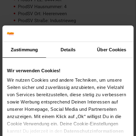
ProdSV Hausnummer: 4
ProdSV Ort: Heerenveen
ProdSV Straße: Industrieweg
productSafety Address: Industrieweg 4, 8444 AR
Heerenveen, Netherlands
productSafety Email: info@xlc-parts.com
productSafety Name: XLC - Accell Nederland B.V
Zustimmung
Details
Über Cookies
Gewählte Variante:
Wir verwenden Cookies!
Farbe: schwarz/silber
Größe: 100 x 80mm
Wir nutzen Cookies und andere Techniken, um unsere
Seiten sicher und zuverlässig anzubieten, eine Vielzahl
Artikelnummer: 2510252000
von Services bereitzustellen, diese stetig zu verbessern
EAN: 4032191841625
sowie Werbung entsprechend Deinen Interessen auf
Artikel gehört zur Kategorie:
Fahrradzubehör
unserer Homepage, Social Media und Partnerseiten
anzuzeigen. Mit einem Klick auf „Ok“ willigst Du in die
Cookie Verwendung ein. Deine Cookie-Einstellungen
kannst Du jederzeit in den
Datenschutzinformationen
Versandinformationen