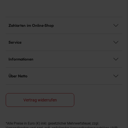
Zahlarten im Online-Shop
Service
Informationen
Über Netto
Vertrag widerrufen
*Alle Preise in Euro (€) inkl. gesetzlicher Mehrwertsteuer, zzgl.
Fußnoten
Versandkosten
und zzgl. evtl. anfallender Versandkostenzuschläge. UVP: