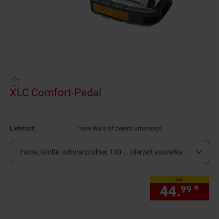
XLC Comfort-Pedal
(Produkt aktuell ausverk
Lieferzeit:
neue Ware ist bereits unterwegs
Farbe, Größe:
schwarz/silber, 100 ... (derzeit ausverkauft)
nur
44.
*
nur
99