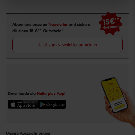
15€
**
Newsletter Anmeldung
Abonniere unseren
Newsletter
und sichere
Gutschein
dir einen 15 €**-Gutschein!
Jetzt zum Newsletter anmelden
Downloade die
Netto plus App!
Unsere Auszeichnungen