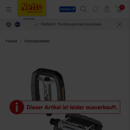
Payback
Prospekte
0
Arti
Menü
Suchfeld einblenden
Filiale finden
Warenkorb
PAYBACK °Punkte sammeln & einlösen
Freizeit
Fahrradzubehör
XLC Comfort-Pedal