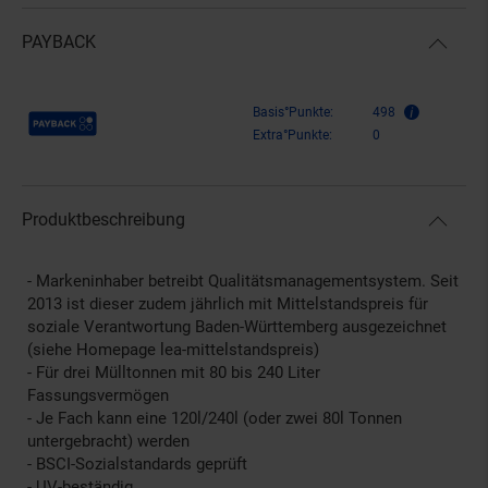
PAYBACK
Payback Punkte
Basis°Punkte:
498
Extra°Punkte:
0
Produktbeschreibung
- Markeninhaber betreibt Qualitätsmanagementsystem. Seit
2013 ist dieser zudem jährlich mit Mittelstandspreis für
soziale Verantwortung Baden-Württemberg ausgezeichnet
(siehe Homepage lea-mittelstandspreis)
- Für drei Mülltonnen mit 80 bis 240 Liter
Fassungsvermögen
- Je Fach kann eine 120l/240l (oder zwei 80l Tonnen
untergebracht) werden
- BSCI-Sozialstandards geprüft
- UV-beständig