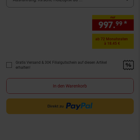
nur
997.
*
nur
99
ab 72 Monatsraten
à 18.45 €
Gratis Versand & 30€ Filialgutschein auf diesen Artikel
Promotion "Gratis Versand &amp; 30€ Filialgutschein auf diesen Artikel 
erhalten!
In den Warenkorb