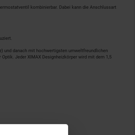
ermostatventil kombinierbar. Dabei kann die Anschlussart
ziert.
tz) und danach mit hochwertigsten umweltfreundlichen
er Optik. Jeder XIMAX Designheizkörper wird mit dem 1,5