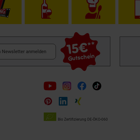
15€
**
m Newsletter anmelden
Gutschein
Folge
uns
auf
Bio Zertifizierung
DE-ÖKO-060
Unsere
Siegel