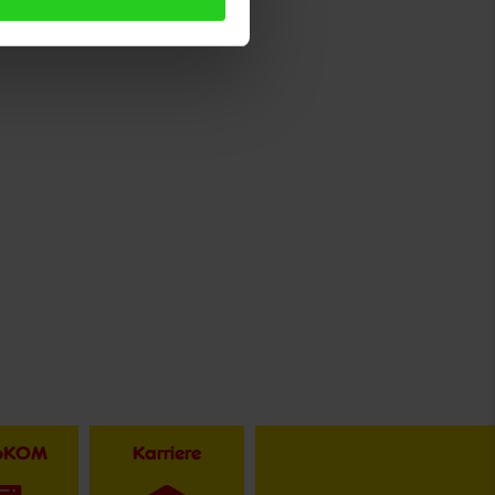
toKOM
Karriere