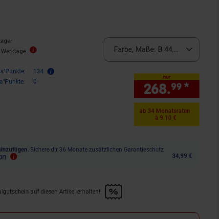
Lager
Farbe, Maße:
B 44,5 x H 150 x T 6
5 Werktage
is°Punkte:
134
nur
ra°Punkte:
0
268.
*
nur 
99
ab 34 Monatsraten
à 9.10 €
hinzufügen.
Sichere dir 36 Monate zusätzlichen Garantieschutz
34,99 €
lgutschein auf diesen Artikel erhalten!
d &amp; 30€ Filialgutschein auf diesen Artikel erhalten!" anwenden