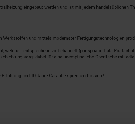
tralheizung eingebaut werden und ist mit jedem handelsüblichen Th
n Werkstoffen und mittels modernster Fertigungstechnologien produ
ahl, welcher entsprechend vorbehandelt (phosphatiert als Rostschu
eschichtung sorgt dabei für eine unempfindliche Oberfläche mit edl
Erfahrung und 10 Jahre Garantie sprechen für sich !