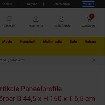
Karriere
Kontakt
Unternehmen
0
Artikel
Mein Konto
Filiale finden
Warenkorb
Prospekte
Mode
Haushalt
Multimedia
Sale
Externer Li
Reisen
chnung bezahlen***
tikale Paneelprofile
rper B 44,5 x H 150 x T 6,5 cm