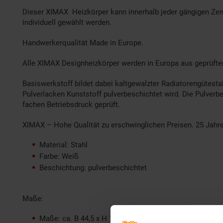
Dieser XIMAX Heizkörper kann innerhalb jeder gängigen Zen
individuell gewählt werden.
Handwerkerqualität Made in Europe.
Alle XIMAX Designheizkörper werden in Europa aus geprüfte
Basiswerkstoff bildet dabei kaltgewalzter Radiatorengütest
Pulverlacken Kunststoff pulverbeschichtet wird. Die Pulverb
fachen Betriebsdruck geprüft.
XIMAX – Hohe Qualität zu erschwinglichen Preisen. 25 Jahre 
Material: Stahl
Farbe: Weiß
Beschichtung: pulverbeschichtet
Maße:
Maße: ca. B 44,5 x H 150 x T 6,5 cm