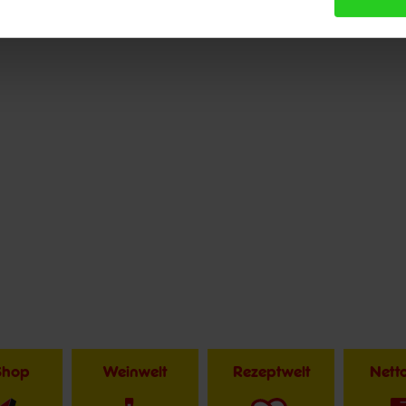
Shop
Weinwelt
Rezeptwelt
Net