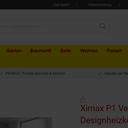
Über Netto
Verantwortung
Garten
Baumarkt
Solar
Wohnen
Freizeit
PAYBACK °Punkte sammeln & einlösen
bequem per Re
P1 Vertikale Paneelprofile Designheizkörper B 44,5 x H 150 x T 6,5 cm weiß
Ximax P1 Ver
Designheizkö