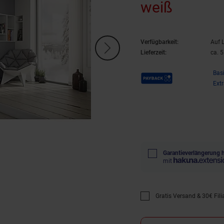
weiß
Verfügbarkeit:
Auf 
Lieferzeit:
ca. 
Payback Punkte
Bas
Ext
Garantieverlängerung 
mit
Gratis Versand & 30€ Filia
Promotion "Gratis Versan