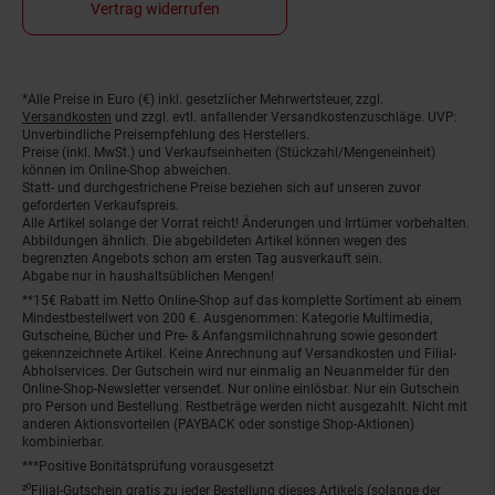
Vertrag widerrufen
*Alle Preise in Euro (€) inkl. gesetzlicher Mehrwertsteuer, zzgl.
Fußnoten
Versandkosten
und zzgl. evtl. anfallender Versandkostenzuschläge. UVP:
Unverbindliche Preisempfehlung des Herstellers.
Preise (inkl. MwSt.) und Verkaufseinheiten (Stückzahl/Mengeneinheit)
können im Online-Shop abweichen.
Statt- und durchgestrichene Preise beziehen sich auf unseren zuvor
geforderten Verkaufspreis.
Alle Artikel solange der Vorrat reicht! Änderungen und Irrtümer vorbehalten.
Abbildungen ähnlich. Die abgebildeten Artikel können wegen des
begrenzten Angebots schon am ersten Tag ausverkauft sein.
Abgabe nur in haushaltsüblichen Mengen!
**15€ Rabatt im Netto Online-Shop auf das komplette Sortiment ab einem
Mindestbestellwert von 200 €. Ausgenommen: Kategorie Multimedia,
Gutscheine, Bücher und Pre- & Anfangsmilchnahrung sowie gesondert
gekennzeichnete Artikel. Keine Anrechnung auf Versandkosten und Filial-
Abholservices. Der Gutschein wird nur einmalig an Neuanmelder für den
Online-Shop-Newsletter versendet. Nur online einlösbar. Nur ein Gutschein
pro Person und Bestellung. Restbeträge werden nicht ausgezahlt. Nicht mit
anderen Aktionsvorteilen (PAYBACK oder sonstige Shop-Aktionen)
kombinierbar.
***Positive Bonitätsprüfung vorausgesetzt
²⁰Filial-Gutschein gratis zu jeder Bestellung dieses Artikels (solange der