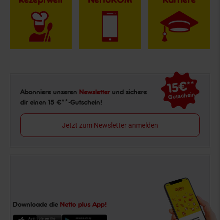
15€
**
Newsletter Anmeldung
Abonniere unseren
Newsletter
und sichere
Gutschein
dir einen 15 €**-Gutschein!
Jetzt zum Newsletter anmelden
Downloade die
Netto plus App!