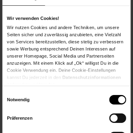
trockene Luft zu bekämpfen und ein gesundes Raumklima
zu schaffen. Auch während der Heizperiode sorgt er dafür,
dass die Luft nicht unangenehm trocken wird.
Wir verwenden Cookies!
Wir nutzen Cookies und andere Techniken, um unsere
Vertrauen Sie auf die Qualität von Xiaomi und genießen Sie
Seiten sicher und zuverlässig anzubieten, eine Vielzahl
ein Produkt, das durch seine modernen Technologien
überzeugt. Machen Sie den ersten Schritt zu besserer
von Services bereitzustellen, diese stetig zu verbessern
Luftqualität in Ihrem Zuhause! Holen Sie sich jetzt den
sowie Werbung entsprechend Deinen Interessen auf
Xiaomi Smart Evaporative Humidifier EU
und verwandeln
unserer Homepage, Social Media und Partnerseiten
Sie Ihr Wohnumfeld in eine Oase des Wohlbefindens!
anzuzeigen. Mit einem Klick auf „Ok“ willigst Du in die
Cookie Verwendung ein. Deine Cookie-Einstellungen
kannst Du jederzeit in den
Datenschutzinformationen
Lieferumfang:
1x Luftbefeuchter, 1x Filter, 1x Netzadapter,
ändern bzw. widerrufen.
1x Benutzerhandbuch
Einwilligungsauswahl
Artikelnummer: 2865856000
Notwendig
EAN: 6941812783955
Artikel gehört zur Kategorie:
Luftentfeuchter &
Luftbefeuchter
Präferenzen