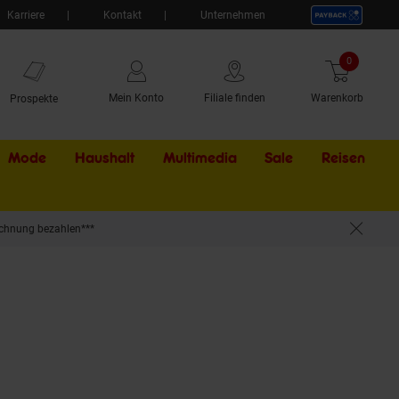
Karriere
Kontakt
Unternehmen
0
Artikel
Mein Konto
Filiale finden
Warenkorb
Prospekte
Mode
Haushalt
Multimedia
Sale
Externer Li
Reisen
chnung bezahlen***