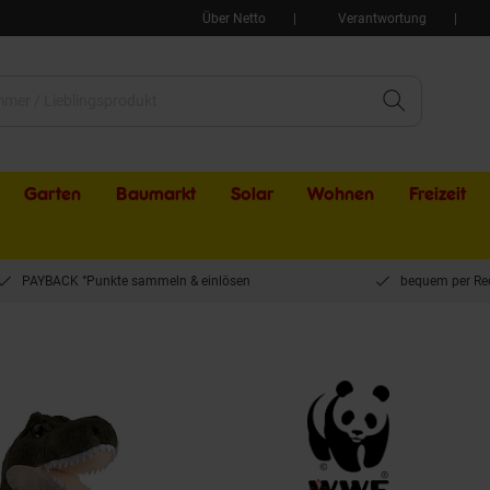
Über Netto
Verantwortung
Garten
Baumarkt
Solar
Wohnen
Freizeit
PAYBACK °Punkte sammeln & einlösen
bequem per Re
 T-Rex (47cm) lebensecht Kuscheltier Stofftier Plüschfigur