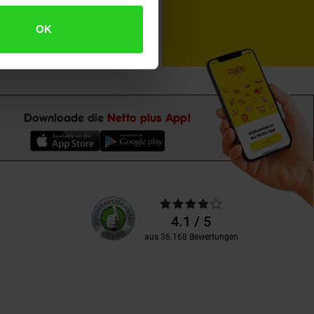
OK
Downloade die
Netto plus App!
Unsere
Durchschnittliche
Kundenbewertungen
Bewertungen
4.1 / 5
aus 36.168 Bewertungen