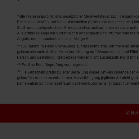
Fußnoten
*Alle Preise in Euro (€) inkl. gesetzlicher Mehrwertsteuer, zzgl.
Versandkos
Preise (inkl. MwSt.) und Verkaufseinheiten (Stückzahl/Mengeneinheit) k
Statt- und durchgestrichene Preise beziehen sich auf unseren zuvor gefor
Alle Artikel solange der Vorrat reicht! Änderungen und Irrtümer vorbeha
Abgabe nur in haushaltsüblichen Mengen!
**15€ Rabatt im Netto Online-Shop auf das komplette Sortiment ab ein
gekennzeichnete Artikel. Keine Anrechnung auf Versandkosten und Filial-
Person und Bestellung. Restbeträge werden nicht ausgezahlt. Nicht mit 
***Positive Bonitätsprüfung vorausgesetzt
²⁰Filial-Gutschein gratis zu jeder Bestellung dieses Artikels (solange der
gekauften Artikels zu entnehmen. Vervielfältigung jeglicher Art nicht ge
Der jeweilige Gültigkeitszeitraum des Filial-Gutscheins ist darauf vermerkt
© Nett