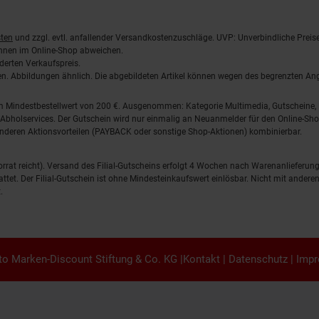
ten
und zzgl. evtl. anfallender Versandkostenzuschläge. UVP: Unverbindliche Preis
önnen im Online-Shop abweichen.
derten Verkaufspreis.
lten. Abbildungen ähnlich. Die abgebildeten Artikel können wegen des begrenzten A
em Mindestbestellwert von 200 €. Ausgenommen: Kategorie Multimedia, Gutscheine
Abholservices. Der Gutschein wird nur einmalig an Neuanmelder für den Online-Shop
anderen Aktionsvorteilen (PAYBACK oder sonstige Shop-Aktionen) kombinierbar.
 Vorrat reicht). Versand des Filial-Gutscheins erfolgt 4 Wochen nach Warenanlieferung
stattet. Der Filial-Gutschein ist ohne Mindesteinkaufswert einlösbar. Nicht mit and
.
o Marken-Discount Stiftung & Co. KG |
Kontakt
|
Datenschutz
|
Imp