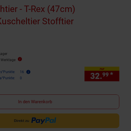
tier - T-Rex (47cm)
uscheltier Stofftier
Lager
2 Werktage
nur
is°Punkte:
16
32.
*
nur 
99
ra°Punkte:
0
In den Warenkorb