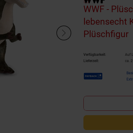
WWF - Plüsch
lebensecht K
Plüschfigur
Verfügbarkeit:
Auf 
Lieferzeit:
ca. 
Payback Punkte
Bas
Ext