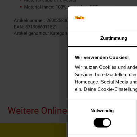
Material außen: Polyester
Material innen: 100% recyceltes PET
Artikelnummer: 2600358000
EAN: 8719066011821
Artikel gehört zur Kategorie:
Kuscheltiere
Zustimmung
Wir verwenden Cookies!
Wir nutzen Cookies und ander
Services bereitzustellen, di
Homepage, Social Media und P
Fußzeile
ein. Deine Cookie-Einstellun
Einwilligungsauswahl
Weitere Online-Angebote
Notwendig
Netto Reisen
TV-