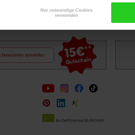
Nur notwendige Cookies
verwenden
15€
**
m Newsletter anmelden
Gutschein
Folge
uns
auf
Bio Zertifizierung
DE-ÖKO-060
Unsere
Siegel