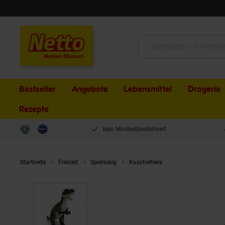
Schließen
Suche:
Bestseller
Angebote
Lebensmittel
Drogerie
Rezepte
kein Mindestbestellwert
Startseite
Freizeit
Spielzeug
Kuscheltiere
WWF - Plüschtier -