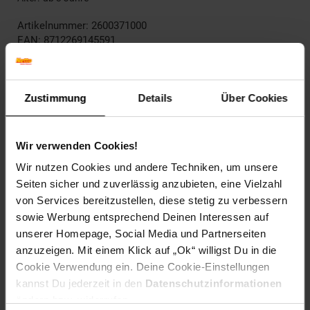
Artikelnummer: 2600371000
EAN: 8712269145591
Artikel gehört zur Kategorie:
Kuscheltiere
Zustimmung
Details
Über Cookies
Versandinformationen
Wir verwenden Cookies!
Herstellerinformationen
Wir nutzen Cookies und andere Techniken, um unsere
Seiten sicher und zuverlässig anzubieten, eine Vielzahl
von Services bereitzustellen, diese stetig zu verbessern
sowie Werbung entsprechend Deinen Interessen auf
unserer Homepage, Social Media und Partnerseiten
Fußzeile
Weitere Online-Angebote
anzuzeigen. Mit einem Klick auf „Ok“ willigst Du in die
Cookie Verwendung ein. Deine Cookie-Einstellungen
kannst Du jederzeit in den
Datenschutzinformationen
Netto Reisen
TV-Shop
Weinwelt
ändern bzw. widerrufen.