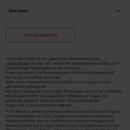
Über Netto
Vertrag widerrufen
*Alle Preise in Euro (€) inkl. gesetzlicher Mehrwertsteuer, zzgl.
Fußnoten
Versandkosten
und zzgl. evtl. anfallender Versandkostenzuschläge. UVP:
Unverbindliche Preisempfehlung des Herstellers.
Preise (inkl. MwSt.) und Verkaufseinheiten (Stückzahl/Mengeneinheit)
können im Online-Shop abweichen.
Statt- und durchgestrichene Preise beziehen sich auf unseren zuvor
geforderten Verkaufspreis.
Alle Artikel solange der Vorrat reicht! Änderungen und Irrtümer vorbehalten.
Abbildungen ähnlich. Die abgebildeten Artikel können wegen des
begrenzten Angebots schon am ersten Tag ausverkauft sein.
Abgabe nur in haushaltsüblichen Mengen!
**15€ Rabatt im Netto Online-Shop auf das komplette Sortiment ab einem
Mindestbestellwert von 200 €. Ausgenommen: Kategorie Multimedia,
Gutscheine, Bücher und Pre- & Anfangsmilchnahrung sowie gesondert
gekennzeichnete Artikel. Keine Anrechnung auf Versandkosten und Filial-