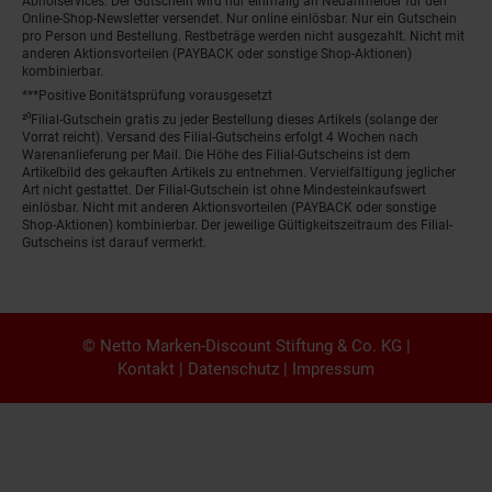
Abholservices. Der Gutschein wird nur einmalig an Neuanmelder für den
Online-Shop-Newsletter versendet. Nur online einlösbar. Nur ein Gutschein
pro Person und Bestellung. Restbeträge werden nicht ausgezahlt. Nicht mit
anderen Aktionsvorteilen (PAYBACK oder sonstige Shop-Aktionen)
kombinierbar.
***Positive Bonitätsprüfung vorausgesetzt
²⁰Filial-Gutschein gratis zu jeder Bestellung dieses Artikels (solange der
Vorrat reicht). Versand des Filial-Gutscheins erfolgt 4 Wochen nach
Warenanlieferung per Mail. Die Höhe des Filial-Gutscheins ist dem
Artikelbild des gekauften Artikels zu entnehmen. Vervielfältigung jeglicher
Art nicht gestattet. Der Filial-Gutschein ist ohne Mindesteinkaufswert
einlösbar. Nicht mit anderen Aktionsvorteilen (PAYBACK oder sonstige
Shop-Aktionen) kombinierbar. Der jeweilige Gültigkeitszeitraum des Filial-
Gutscheins ist darauf vermerkt.
© Netto Marken-Discount Stiftung & Co. KG |
Kontakt
|
Datenschutz
|
Impressum