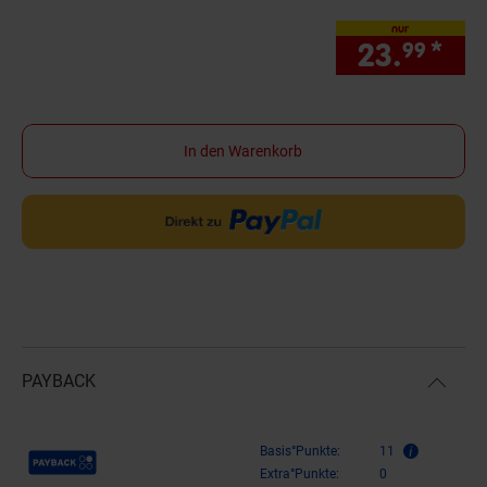
nur
23.
*
nur
99
In den Warenkorb
PAYBACK
Payback Punkte
Basis°Punkte:
11
Extra°Punkte:
0