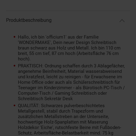
Produktbeschreibung
Hallo, ich bin 'officium1' aus der Familie
'WONDERMAKE', Dein neuer Design Schreibtisch
braun schwarz aus Holz und Metall. Ich bin 110 cm
breit, 55 cm tief, 87 cm hoch (Arbeitsfläche 76 cm
hoch).
PRAKTISCH: Ordnung schaffen durch 3 Ablagefächer,
angenehme Beinfreiheit, Material wasserabweisend
und kratzfest, leicht zu reinigen - für Erwachsene im
Home Office oder auch als Schülerschreibtisch für
Teenager im Kinderzimmer - als Bürotisch PC-Tisch /
Computer-Tisch / Gaming Schreibtisch oder
Schreibtisch Sekretär Desk
QUALITÄT: Schwarzes pulverbeschichtetes
Metallgestell, stabil durch Trapezform und
zusätzlichen Metallstreben an der Unterseite,
hochwertige Holz-Spanplatten mit Maserung
Holzdekor 'Eiche', rutschfeste Beine mit Fußboden-
Schutz, Arbeitsfläche-Belastbarkeit mind. 75 kg