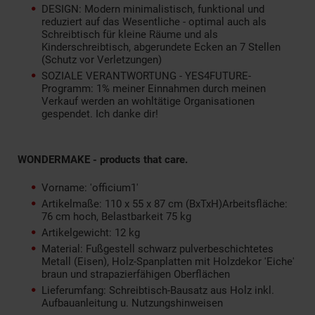
DESIGN: Modern minimalistisch, funktional und
reduziert auf das Wesentliche - optimal auch als
Schreibtisch für kleine Räume und als
Kinderschreibtisch, abgerundete Ecken an 7 Stellen
(Schutz vor Verletzungen)
SOZIALE VERANTWORTUNG - YES4FUTURE-
Programm: 1% meiner Einnahmen durch meinen
Verkauf werden an wohltätige Organisationen
gespendet. Ich danke dir!
WONDERMAKE - products that care.
Vorname: 'officium1'
Artikelmaße: 110 x 55 x 87 cm (BxTxH)Arbeitsfläche:
76 cm hoch, Belastbarkeit 75 kg
Artikelgewicht: 12 kg
Material: Fußgestell schwarz pulverbeschichtetes
Metall (Eisen), Holz-Spanplatten mit Holzdekor 'Eiche'
braun und strapazierfähigen Oberflächen
Lieferumfang: Schreibtisch-Bausatz aus Holz inkl.
Aufbauanleitung u. Nutzungshinweisen