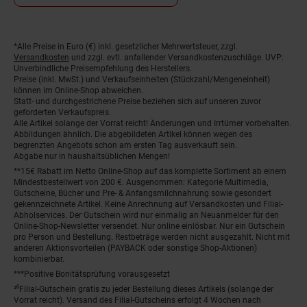
*Alle Preise in Euro (€) inkl. gesetzlicher Mehrwertsteuer, zzgl.
Fußnoten
Versandkosten
und zzgl. evtl. anfallender Versandkostenzuschläge. UVP:
Unverbindliche Preisempfehlung des Herstellers.
Preise (inkl. MwSt.) und Verkaufseinheiten (Stückzahl/Mengeneinheit)
können im Online-Shop abweichen.
Statt- und durchgestrichene Preise beziehen sich auf unseren zuvor
geforderten Verkaufspreis.
Alle Artikel solange der Vorrat reicht! Änderungen und Irrtümer vorbehalten.
Abbildungen ähnlich. Die abgebildeten Artikel können wegen des
begrenzten Angebots schon am ersten Tag ausverkauft sein.
Abgabe nur in haushaltsüblichen Mengen!
**15€ Rabatt im Netto Online-Shop auf das komplette Sortiment ab einem
Mindestbestellwert von 200 €. Ausgenommen: Kategorie Multimedia,
Gutscheine, Bücher und Pre- & Anfangsmilchnahrung sowie gesondert
gekennzeichnete Artikel. Keine Anrechnung auf Versandkosten und Filial-
Abholservices. Der Gutschein wird nur einmalig an Neuanmelder für den
Online-Shop-Newsletter versendet. Nur online einlösbar. Nur ein Gutschein
pro Person und Bestellung. Restbeträge werden nicht ausgezahlt. Nicht mit
anderen Aktionsvorteilen (PAYBACK oder sonstige Shop-Aktionen)
kombinierbar.
***Positive Bonitätsprüfung vorausgesetzt
²⁰Filial-Gutschein gratis zu jeder Bestellung dieses Artikels (solange der
Vorrat reicht). Versand des Filial-Gutscheins erfolgt 4 Wochen nach