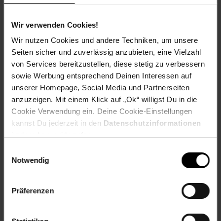
Spende an Hilfsorganisationen
Wir verwenden Cookies!
1% unserer Einnahmen durch meinen Verkauf wird an
Wir nutzen Cookies und andere Techniken, um unsere
wohltätige Organisationen gespendet. Wir unterstützen am
Seiten sicher und zuverlässig anzubieten, eine Vielzahl
Ende eines Jahres Kinder oder Erwachsene, welche z.B. an
von Services bereitzustellen, diese stetig zu verbessern
Hunger, Armut, Krankheiten oder Benachteiligungen leiden.
sowie Werbung entsprechend Deinen Interessen auf
Bisher unterstützten wir 'SOS-Kinderdorf e.V.' und 'Amnesty
unserer Homepage, Social Media und Partnerseiten
International Deutschland e.V.'.
anzuzeigen. Mit einem Klick auf „Ok“ willigst Du in die
Durch Deinen Einkauf hilfst Du mit. Danke Dir dafür!
Cookie Verwendung ein. Deine Cookie-Einstellungen
kannst Du jederzeit in den
Datenschutzinformationen
ändern bzw. widerrufen.
Hallo, ich bin "officium1" aus der Familie
"WONDERMAKE", Dein neuer Design Schreibtisch
Einwilligungsauswahl
braun schwarz aus Holz und Metall. Ich bin 110 cm
Notwendig
breit, 55 cm tief, 87 cm hoch (Arbeitsfläche 76 cm
hoch).
PRAKTISCH: Ordnung schaffen durch 3 Ablagefächer,
Präferenzen
angenehme Beinfreiheit, Material wasserabweisend
und kratzfest, leicht zu reinigen - für Erwachsene im
Home Office oder auch als Schülerschreibtisch für