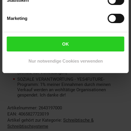
Statistiken
Teenager im Kinderzimmer - als Bürotisch PC-Tisch /
Computer-Tisch / Gaming Schreibtisch oder
Schreibtisch Sekretär Desk
Marketing
QUALITÄT: Schwarzes pulverbeschichtetes
Metallgestell, stabil durch Trapezform und
zusätzlichen Metallstreben an der Unterseite,
hochwertige Holz-Spanplatten mit Maserung
Holzdekor "Eiche", rutschfeste Beine mit Fußboden-
OK
Schutz, Arbeitsfläche-Belastbarkeit mind. 75 kg
DESIGN: Modern minimalistisch, funktional und
reduziert auf das Wesentliche - optimal auch als
Nur notwendige Cookies verwenden
Schreibtisch für kleine Räume und als
Kinderschreibtisch, abgerundete Ecken an 7 Stellen
(Schutz vor Verletzungen)
SOZIALE VERANTWORTUNG - YES4FUTURE-
Programm: 1% meiner Einnahmen durch meinen
Verkauf werden an wohltätige Organisationen
gespendet. Ich danke dir!
Artikelnummer: 2643197000
EAN: 4065827723019
Artikel gehört zur Kategorie:
Schreibtische &
Schreibtischsysteme