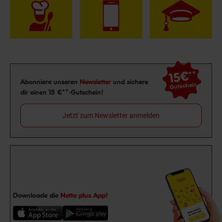
15€
**
Newsletter Anmeldung
Abonniere unseren
Newsletter
und sichere
Gutschein
dir einen 15 €**-Gutschein!
Jetzt zum Newsletter anmelden
Downloade die
Netto plus App!