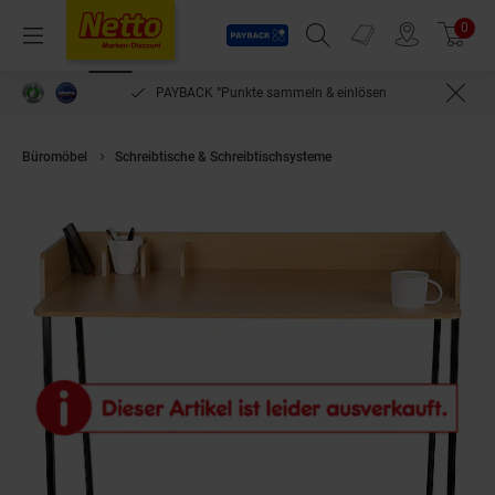
Payback
Prospekte
0
Arti
Menü
Suchfeld einblenden
Filiale finden
Warenkorb
PAYBACK °Punkte sammeln & einlösen
Büromöbel
Schreibtische & Schreibtischsysteme
WONDERMAKE® Design Sc