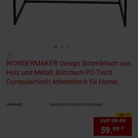
WONDERMAKE® Design Schreibtisch aus
Holz und Metall, Bürotisch PC-Tisch
Computertisch Arbeitstisch für Home
Office , 110x55x87 cm, Eiche hell braun
schwarz
(Produkt aktuell ausverkauft)
Lieferzeit:
neue Ware ist bereits unterwegs
-50 %
Sie Sparen 50 Prozen
UVP
119.
99
UVP :
59.
*
Sie
99