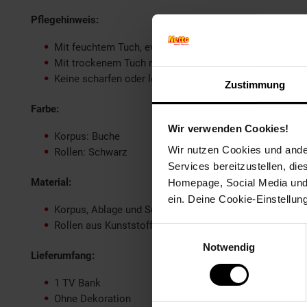
Pflegehinweis:
Mit feuchtem Tuch, evtl. mit mildem Reinigungsmittel 
Mit trockenem Tuch nachwischen
Keine scharfen oder lösungsmittelhaltigen Reiniger ve
Zustimmung
Farbe:
Wir verwenden Cookies!
Korpus: Buche
Wir nutzen Cookies und ander
Rollen: Schwarz
Services bereitzustellen, di
Material:
Homepage, Social Media und P
ein. Deine Cookie-Einstellun
Korpus, Ablage und Schublade aus Spanplatte&nbsp
Rollen aus Kunststoff
Einwilligungsauswahl
Notwendig
Lieferumfang:
1 TV Bank
Ohne Dekoration