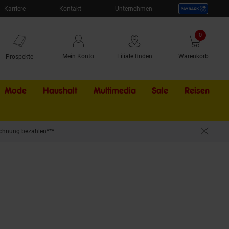
Karriere
Kontakt
Unternehmen
0
Artikel
Mein Konto
Filiale finden
Warenkorb
Prospekte
Mode
Haushalt
Multimedia
Sale
Externer Li
Reisen
chnung bezahlen***