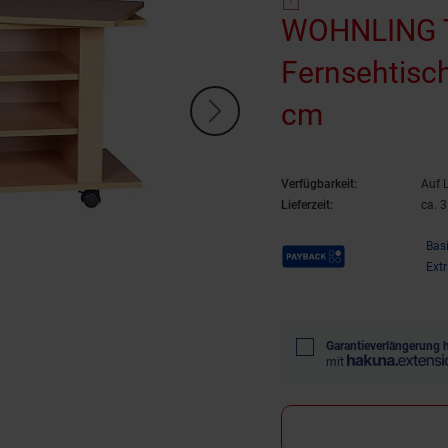
WOHNLING T
Fernsehtisch
cm
Verfügbarkeit:
Auf 
Lieferzeit:
ca. 
Payback Punkte
Bas
Ext
Garantieverlängerung 
mit