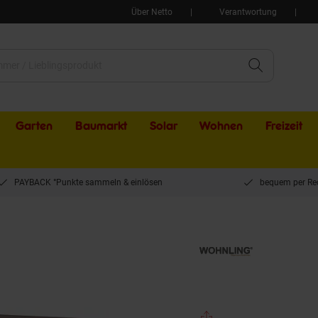
Über Netto
Verantwortung
Garten
Baumarkt
Solar
Wohnen
Freizeit
PAYBACK °Punkte sammeln & einlösen
bequem per Re
HNLING TV HiFi Bank Buche Fernsehtisch drehbar & rollbar 75 x 38 x 51 cm