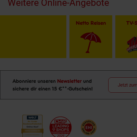
Weitere Online-Angebote
Netto Reisen
TV-
Abonniere unseren
Newsletter
und
Jetzt zu
sichere dir einen 15 €**-Gutschein!
Newsletter Anmeldung