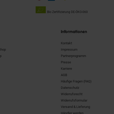
Bio Zertifizierung
DE-ÖKO-060
Unsere
Siegel
Informationen
Kontakt
Shop
Impressum
pp
Partnerprogramm
Presse
Karriere
AGB
Häufige Fragen (FAQ)
Datenschutz
Widerrufsrecht
Widerrufsformular
Versand & Lieferung
Händler werden