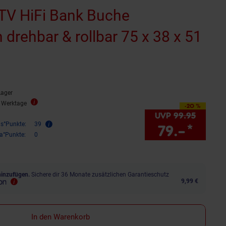
V HiFi Bank Buche
 drehbar & rollbar 75 x 38 x 51
Lager
3 Werktage
-20 %
Sie Sparen 20 Prozent,
UVP
99.
95
UVP : 
is°Punkte:
39
79.–
*
Sie 
ra°Punkte:
0
hinzufügen.
Sichere dir 36 Monate zusätzlichen Garantieschutz
9,99 €
In den Warenkorb