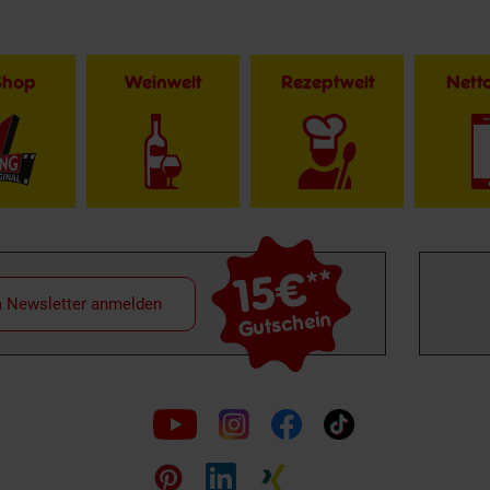
Shop
Weinwelt
Rezeptwelt
Net
15€
**
m Newsletter anmelden
Gutschein
Folge
uns
auf