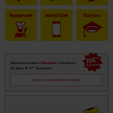
Rezeptwelt
NettoKOM
Karriere
15€
**
Newsletter Anmeldung
Abonniere unseren
Newsletter
und sichere
Gutschein
dir einen 15 €**-Gutschein!
Jetzt zum Newsletter anmelden