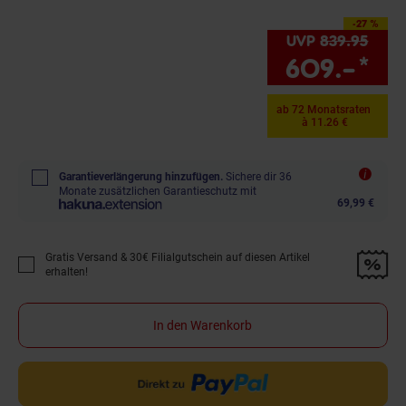
-27 %
Sie Sparen 27 Prozent,
UVP
839.
95
UVP 
609.–
*
Si
ab 72 Monatsraten
à 11.26 €
Garantieverlängerung hinzufügen.
Sichere dir 36
Monate zusätzlichen Garantieschutz mit
69,99 €
Gratis Versand & 30€ Filialgutschein auf diesen Artikel
Promotion "Gratis Versand &amp; 30€ Filialgutschein auf diesen Artikel 
erhalten!
In den Warenkorb