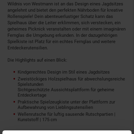
Wildnis von Westmann ist an das Design eines Jagdsitzes
angelehnt und bietet den perfekten Nährboden für kreative
Rollenspiele! Dein abenteuerlustiger Schatz kann das
Spielhaus über die Leiter erklimmen, sich verstecken, ein
geheimes Picknick veranstalten oder mit einem imaginären
Fernglas die Umgebung erkunden. In der dazugehörigen
Spielkiste ist Platz für ein echtes Fernglas und weitere
Entdeckerutensilien.
Die Highlights auf einen Blick:
Kindgerechtes Design im Stil eines Jagdsitzes
Zweistöckiges Holzspielhaus für abwechslungsreiche
Spielstunden
Sichtgeschützte Aussichtsplattform für geheime
Entdeckertage
Praktische Spielzeugkiste unter der Plattform zur
Aufbewahrung von Lieblingsutensilien
Wellenrutsche für luftig sausende Rutschpartien |
Kunststoff | 175 cm
Qualität und Sicherheit: