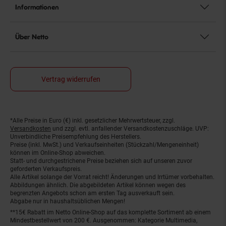
Informationen
Über Netto
Vertrag widerrufen
*Alle Preise in Euro (€) inkl. gesetzlicher Mehrwertsteuer, zzgl.
Fußnoten
Versandkosten
und zzgl. evtl. anfallender Versandkostenzuschläge. UVP:
Unverbindliche Preisempfehlung des Herstellers.
Preise (inkl. MwSt.) und Verkaufseinheiten (Stückzahl/Mengeneinheit)
können im Online-Shop abweichen.
Statt- und durchgestrichene Preise beziehen sich auf unseren zuvor
geforderten Verkaufspreis.
Alle Artikel solange der Vorrat reicht! Änderungen und Irrtümer vorbehalten.
Abbildungen ähnlich. Die abgebildeten Artikel können wegen des
begrenzten Angebots schon am ersten Tag ausverkauft sein.
Abgabe nur in haushaltsüblichen Mengen!
**15€ Rabatt im Netto Online-Shop auf das komplette Sortiment ab einem
Mindestbestellwert von 200 €. Ausgenommen: Kategorie Multimedia,