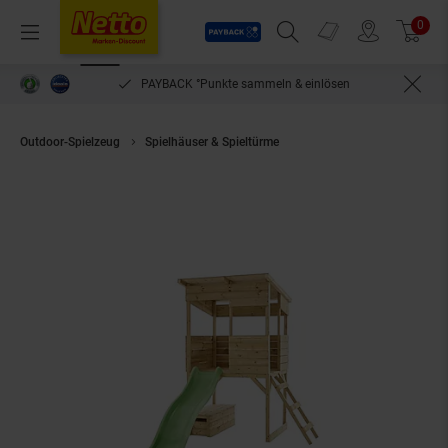
Payback
Prospekte
0
Arti
Menü
Suchfeld einblenden
Filiale finden
Warenkorb
PAYBACK °Punkte sammeln & einlösen
Outdoor-Spielzeug
Spielhäuser & Spieltürme
Westmann Spielhaus Wildni