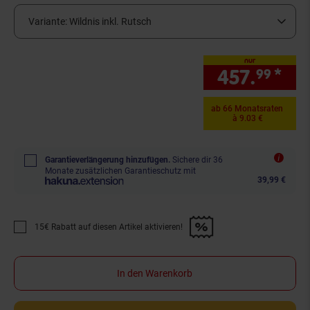
Variante:
Wildnis inkl. Rutsch
nur
457.
*
nur
99
ab 66 Monatsraten
à 9.03 €
Garantieverlängerung hinzufügen.
Sichere dir 36
Monate zusätzlichen Garantieschutz mit
39,99 €
15€ Rabatt auf diesen Artikel aktivieren!
Promotion "15€ Rabatt auf diesen Artikel aktivieren!" anwenden
In den Warenkorb