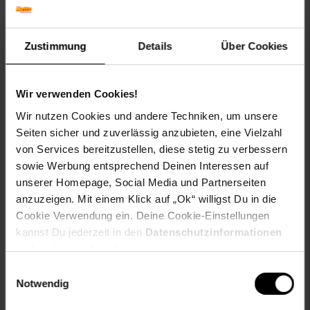
Nachhaltig: FSC®- zertifiziertes Fichten- und
Kiefernholz
Zustimmung
Details
Über Cookies
Umweltfreundlich: KDI mit umweltfreundlichem
Holzschutz (Osmose oder Tanalith E)
Sicherer Spielspaß dank gehobeltem & geschliffenen
Holz
Wir verwenden Cookies!
Einfach zusammengebaut: Vorgebohrte Montageteile
Wir nutzen Cookies und andere Techniken, um unsere
erleichtern den Aufbau
Seiten sicher und zuverlässig anzubieten, eine Vielzahl
Altersempfehlung ab 3 Jahren (unter Aufsicht)
von Services bereitzustellen, diese stetig zu verbessern
Maximale Traglast 150 kg
sowie Werbung entsprechend Deinen Interessen auf
Lieferung mit Erdankern (Einbetonierung entsprechend
unserer Homepage, Social Media und Partnerseiten
Montageanleitung)
Nur für den Hausgebrauch
anzuzeigen. Mit einem Klick auf „Ok“ willigst Du in die
Wildnis ist der perfekte Rückzugsort für kleine und
Cookie Verwendung ein. Deine Cookie-Einstellungen
größere Entdecker. Die Holzbretter sind aus FSC®-
kannst Du jederzeit in den
Datenschutzinformationen
zertifiziertem Fichten- und Kiefernholz gefertigt,
ändern bzw. widerrufen.
umweltschonend kesseldruckimprägniert und
glattgeschliffen. So vereint das originelle Spielhaus
Einwilligungsauswahl
wichtige Sicherheitsaspekte mit einem hohen
Notwendig
Anspruch an Nachhaltigkeit und eine gesunde
Ökobilanz. Mit dem Spielhaus Wildnis von Westmann