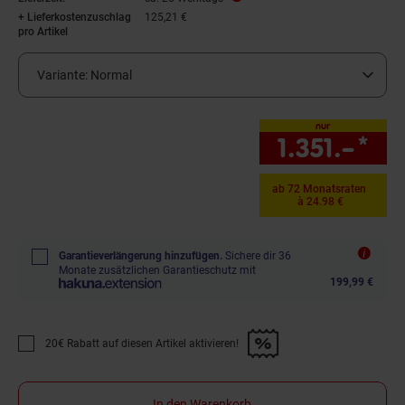
+ Lieferkostenzuschlag
125,21 €
pro Artikel
Variante:
Normal
nur
1.351.–
*
nur
ab 72 Monatsraten
à 24.98 €
Garantieverlängerung hinzufügen.
Sichere dir 36
Monate zusätzlichen Garantieschutz mit
199,99 €
20€ Rabatt auf diesen Artikel aktivieren!
Promotion "20€ Rabatt auf diesen Artikel aktivieren!" anwenden
In den Warenkorb