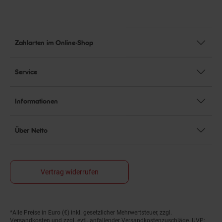
Zahlarten im Online-Shop
Service
Informationen
Über Netto
Vertrag widerrufen
*Alle Preise in Euro (€) inkl. gesetzlicher Mehrwertsteuer, zzgl.
Fußnoten
Versandkosten
und zzgl. evtl. anfallender Versandkostenzuschläge. UVP: