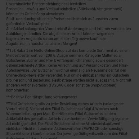
Unverbindliche Preisempfehlung des Herstellers.
Preise (inkl. MwSt.) und Verkaufseinheiten (Stückzahl/Mengeneinheit)
können im Online-Shop abweichen.
Statt- und durchgestrichene Preise beziehen sich auf unseren zuvor
geforderten Verkaufspreis.
Alle Artikel solange der Vorrat reicht! Änderungen und Irrtümer vorbehalten.
Abbildungen ähnlich. Die abgebildeten Artikel können wegen des
begrenzten Angebots schon am ersten Tag ausverkauft sein.
Abgabe nur in haushaltsüblichen Mengen!
**15€ Rabatt im Netto Online-Shop auf das komplette Sortiment ab einem
Mindestbestellwert von 200 €. Ausgenommen: Kategorie Multimedia,
Gutscheine, Bücher und Pre- & Anfangsmilchnahrung sowie gesondert
gekennzeichnete Artikel. Keine Anrechnung auf Versandkosten und Filial-
Abholservices. Der Gutschein wird nur einmalig an Neuanmelder für den
Online-Shop-Newsletter versendet. Nur online einlösbar. Nur ein Gutschein
pro Person und Bestellung. Restbeträge werden nicht ausgezahlt. Nicht mit
anderen Aktionsvorteilen (PAYBACK oder sonstige Shop-Aktionen)
kombinierbar.
***Positive Bonitätsprüfung vorausgesetzt
²⁰Filial-Gutschein gratis zu jeder Bestellung dieses Artikels (solange der
Vorrat reicht). Versand des Filial-Gutscheins erfolgt 4 Wochen nach
Warenanlieferung per Mail. Die Höhe des Filial-Gutscheins ist dem
Artikelbild des gekauften Artikels zu entnehmen. Vervielfältigung jeglicher
Art nicht gestattet. Der Filial-Gutschein ist ohne Mindesteinkaufswert
einlösbar. Nicht mit anderen Aktionsvorteilen (PAYBACK oder sonstige
Shop-Aktionen) kombinierbar. Der jeweilige Gültigkeitszeitraum des Filial-
Gutscheins ist darauf vermerkt.