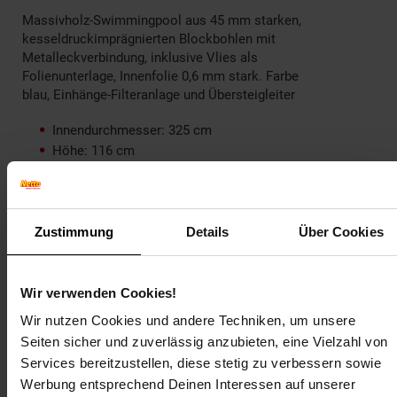
Massivholz-Swimmingpool aus 45 mm starken,
kesseldruckimprägnierten Blockbohlen mit
Metalleckverbindung, inklusive Vlies als
Folienunterlage, Innenfolie 0,6 mm stark. Farbe
blau, Einhänge-Filteranlage und Übersteigleiter
Innendurchmesser: 325 cm
Höhe: 116 cm
Handlaufprofil: 70 mm breit
Inhalt: 7,5 m³
Artikelnummer: 2353381000
Zustimmung
Details
Über Cookies
EAN: 4004581274696
Artikel gehört zur Kategorie:
Aufstellpools
Wir verwenden Cookies!
Wir nutzen Cookies und andere Techniken, um unsere
Seiten sicher und zuverlässig anzubieten, eine Vielzahl von
Versandinformationen
Services bereitzustellen, diese stetig zu verbessern sowie
Werbung entsprechend Deinen Interessen auf unserer