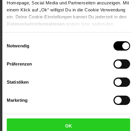
Homepage, Social Media und Partnerseiten anzuzeigen. Mit
Herstellerinformationen
einem Klick auf „Ok“ willigst Du in die Cookie Verwendung
ein. Deine Cookie-Einstellungen kannst Du jederzeit in den
Datenschutzinformationen
ändern bzw. widerrufen.
Fußzeile
Weitere Online-Angebote
Einwilligungsauswahl
Notwendig
Netto Reisen
TV-Shop
Weinwelt
Präferenzen
Statistiken
Rezeptwelt
NettoKOM
Karriere
Marketing
OK